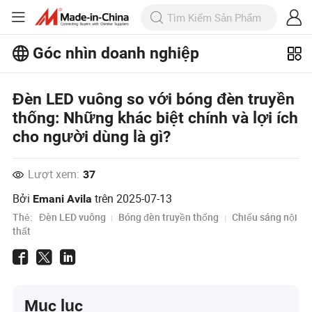
Góc nhìn doanh nghiệp
Khám phá thêm các bài viết phổ biến
trên Business Insights!
Đèn LED vuông so với bóng đèn truyền
Xem Thêm
thống: Những khác biệt chính và lợi ích
cho người dùng là gì?
Lượt xem:
37
Bởi
trên
2025-07-13
Emani Avila
Thẻ:
Đèn LED vuông
Bóng đèn truyền thống
Chiếu sáng nội
thất
Mục lục