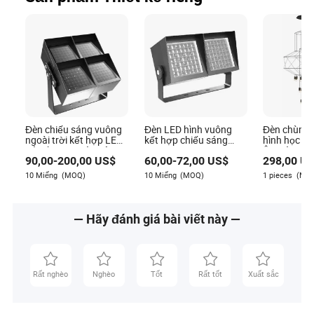
Đèn chiếu sáng vuông
Đèn LED hình vuông
Đèn chùm h
ngoài trời kết hợp LED
kết hợp chiếu sáng
hình học hi
góc thường góc siêu
12W 72W 108W 144W
Âu màu đen
90,00
-
200,00
US$
60,00
-
72,00
US$
298,00
US
nhỏ 12W 72W 108W
180W 216W
khách biệt t
144W 180W 216W
10 Miếng
(MOQ)
10 Miếng
(MOQ)
1 pieces
(MO
— Hãy đánh giá bài viết này —
Rất nghèo
Nghèo
Tốt
Rất tốt
Xuất sắc