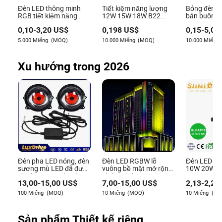
Tác giả
Đèn LED thông minh
Tiết kiệm năng lượng
Bóng đèn 
RGB tiết kiệm năng
12W 15W 18W B22
bán buôn tr
Emani Avila là một nhà văn dày dạn kinh nghiệm
lượng cao, chiếu sáng
bóng đèn LED
nhà máy A6
0,10
-
3,20
US$
0,198
US$
0,15
-
5,00
khẩn cấp cho nội thất,
24V 48V
chuyên về ngành công nghiệp chiếu sáng. Với con
điều khiển từ xa qua
5.000 Miếng
(MOQ)
10.000 Miếng
(MOQ)
10.000 Miếng
mắt tinh tường về chi tiết và khả năng tùy chỉnh sản
Bluetooth 85-265V Dob
phẩm để đáp ứng các yêu cầu cụ thể, Emani xuất sắc
WiFi trong nhà, điều
khiển từ xa Tuya, IC,
trong việc đánh giá khả năng của các giải pháp chiếu
Xu hướng trong 2026
đèn dimmable E27 B22
sáng.
bóng LED
Đèn pha LED nóng, đèn
Đèn LED RGBW lỗ
Đèn LED ch
sương mù LED đã được
vuông bề mặt mở rộng
10W 20W 3
chỉnh sửa 3 inch, đèn
chống thấm tường
100W 220V 
13,00
-
15,00
US$
7,00
-
15,00
US$
2,13
-
2,24
LED nhấp nháy động
ngoài
sáng tường
Devil Eye với điều khiển
Chống nước
100 Miếng
(MOQ)
10 Miếng
(MOQ)
10 Miếng
(MO
từ xa, đèn chiếu sáng
quang LED n
ngoại thất tự động
Sản phẩm Thiết kế riêng