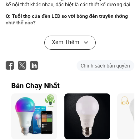
kế nội thất khác nhau, đặc biệt là các thiết kế đương đại.
Q: Tuổi thọ của đèn LED so với bóng đèn truyền thống
như thế nào?
A: Đèn LED thường có tuổi thọ dài hơn đáng kể - lên đến
25.000 giờ hoặc hơn - so với tuổi thọ trung bình 1.000 giờ
Xem Thêm
của bóng đèn sợi đốt truyền thống.
Q: Có đáng để chi trả chi phí ban đầu cao hơn để mua
Chính sách bản quyền
đèn LED không?
A: Mặc dù chi phí ban đầu cao hơn, nhưng tiết kiệm dài
hạn trên hóa đơn năng lượng và tần suất thay thế giảm
Bán Chạy Nhất
thường biện minh cho việc đầu tư vào đèn LED.
Emani Avila