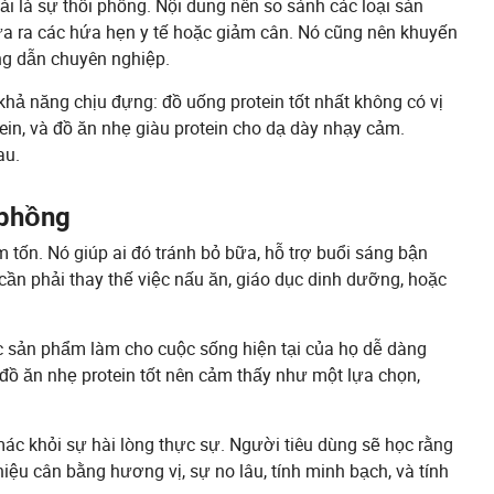
ải là sự thổi phồng. Nội dung nên so sánh các loại sản
ưa ra các hứa hẹn y tế hoặc giảm cân. Nó cũng nên khuyến
ng dẫn chuyên nghiệp.
ả năng chịu đựng: đồ uống protein tốt nhất không có vị
ein, và đồ ăn nhẹ giàu protein cho dạ dày nhạy cảm.
au.
 phồng
 tốn. Nó giúp ai đó tránh bỏ bữa, hỗ trợ buổi sáng bận
cần phải thay thế việc nấu ăn, giáo dục dinh dưỡng, hoặc
c sản phẩm làm cho cuộc sống hiện tại của họ dễ dàng
ồ ăn nhẹ protein tốt nên cảm thấy như một lựa chọn,
 mác khỏi sự hài lòng thực sự. Người tiêu dùng sẽ học rằng
iệu cân bằng hương vị, sự no lâu, tính minh bạch, và tính