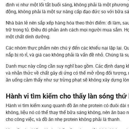
định vị như một lối tắt buổi sáng, không phải là một phươn
động, không phải là một sự nâng cấp đạo đức so với bữa s
Nhà bán lẻ nên sắp xếp hàng hóa theo thời điểm: đi làm, sau
trữ trong tủ. Điều đó phản ánh cách mọi người mua sắm. H
một chất dinh dưỡng.
Các nhóm thực phẩm nên chú ý đến các khiếu nại lặp lại. Quá
nắp bị rò rỉ, và giá cao không phải là vấn đề nhỏ. Chúng là 
Danh mục này cũng cần suy nghĩ bao gồm. Các định dạng kh
và nhận thức về chất gây dị ứng có thể mở rộng đối tượng, 
ăn uống cảm thấy như sự trừng phạt sẽ không xây dựng lòn
Hành vi tìm kiếm cho thấy làn sóng thứ 
Hành vi tìm kiếm xung quanh đồ ăn nhẹ protein có đuôi dài 
không, liệu nó có thể thay thế bữa sáng không, nên ăn bao nh
cho công việc, và đồ ăn nhẹ protein không phải là thanh.