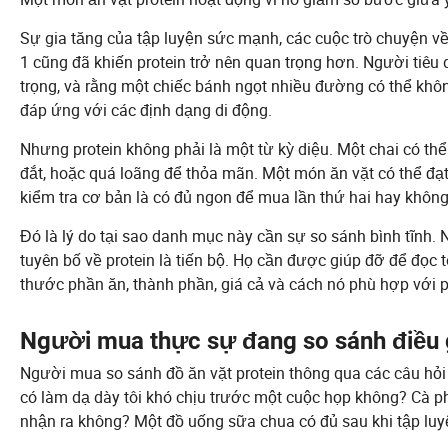
Sự gia tăng của tập luyện sức mạnh, các cuộc trò chuyện v
1 cũng đã khiến protein trở nên quan trọng hơn. Người tiêu
trọng, và rằng một chiếc bánh ngọt nhiều đường có thể khôn
đáp ứng với các định dạng di động.
Nhưng protein không phải là một từ kỳ diệu. Một chai có th
đắt, hoặc quá loãng để thỏa mãn. Một món ăn vặt có thể đ
kiểm tra cơ bản là có đủ ngon để mua lần thứ hai hay không
Đó là lý do tại sao danh mục này cần sự so sánh bình tĩnh
tuyên bố về protein là tiến bộ. Họ cần được giúp đỡ để đọc t
thước phần ăn, thành phần, giá cả và cách nó phù hợp với p
Người mua thực sự đang so sánh điều 
Người mua so sánh đồ ăn vặt protein thông qua các câu hỏi 
có làm dạ dày tôi khó chịu trước một cuộc họp không? Cà ph
nhận ra không? Một đồ uống sữa chua có đủ sau khi tập lu