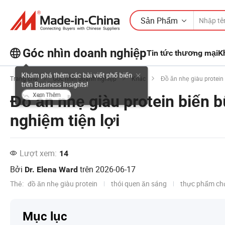
Sản Phẩm
Góc nhìn doanh nghiệp
Tin tức thương mại
K
Khám phá thêm các bài viết phổ biến
Trang chủ
Góc nhìn doanh nghiệp
Khác
Đồ ăn nhẹ giàu protein
trên Business Insights!
Đồ ăn nhẹ giàu protein biến 
Xem Thêm
nghiệm tiện lợi
Lượt xem:
14
Bởi
trên
2026-06-17
Dr. Elena Ward
Thẻ:
đồ ăn nhẹ giàu protein
thói quen ăn sáng
thực phẩm ch
Mục lục