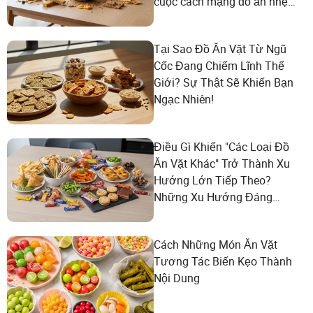
cuộc cách mạng đồ ăn nhẹ
lành mạnh!
Tại Sao Đồ Ăn Vặt Từ Ngũ
Cốc Đang Chiếm Lĩnh Thế
Giới? Sự Thật Sẽ Khiến Bạn
Ngạc Nhiên!
Điều Gì Khiến "Các Loại Đồ
Ăn Vặt Khác" Trở Thành Xu
Hướng Lớn Tiếp Theo?
Những Xu Hướng Đáng
Ngạc Nhiên Mà Mọi Người
Mua Hàng Toàn Cầu Nên
Cách Những Món Ăn Vặt
Biết!
Tương Tác Biến Kẹo Thành
Nội Dung