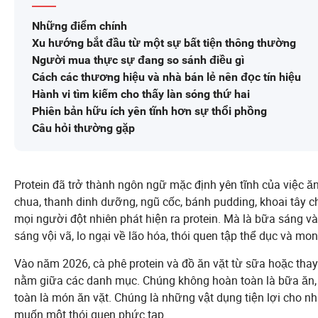
Những điểm chính
Xu hướng bắt đầu từ một sự bất tiện thông thường
Người mua thực sự đang so sánh điều gì
Cách các thương hiệu và nhà bán lẻ nên đọc tín hiệu
Hành vi tìm kiếm cho thấy làn sóng thứ hai
Phiên bản hữu ích yên tĩnh hơn sự thổi phồng
Câu hỏi thường gặp
Protein đã trở thành ngôn ngữ mặc định yên tĩnh của việc ăn
chua, thanh dinh dưỡng, ngũ cốc, bánh pudding, khoai tây chi
mọi người đột nhiên phát hiện ra protein. Mà là bữa sáng v
sáng vội vã, lo ngại về lão hóa, thói quen tập thể dục và
Vào năm 2026, cà phê protein và đồ ăn vặt từ sữa hoặc thay
nằm giữa các danh mục. Chúng không hoàn toàn là bữa ăn,
toàn là món ăn vặt. Chúng là những vật dụng tiện lợi cho
muốn một thói quen phức tạp.