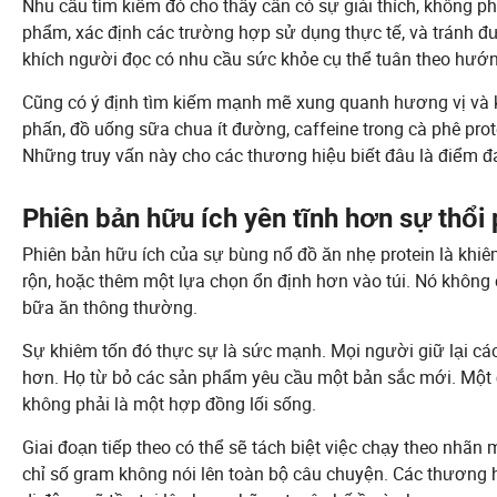
Nhu cầu tìm kiếm đó cho thấy cần có sự giải thích, không ph
phẩm, xác định các trường hợp sử dụng thực tế, và tránh đ
khích người đọc có nhu cầu sức khỏe cụ thể tuân theo hướ
Cũng có ý định tìm kiếm mạnh mẽ xung quanh hương vị và kh
phấn, đồ uống sữa chua ít đường, caffeine trong cà phê prot
Những truy vấn này cho các thương hiệu biết đâu là điểm đ
Phiên bản hữu ích yên tĩnh hơn sự thổi
Phiên bản hữu ích của sự bùng nổ đồ ăn nhẹ protein là khiêm
rộn, hoặc thêm một lựa chọn ổn định hơn vào túi. Nó không 
bữa ăn thông thường.
Sự khiêm tốn đó thực sự là sức mạnh. Mọi người giữ lại cá
hơn. Họ từ bỏ các sản phẩm yêu cầu một bản sắc mới. Một đ
không phải là một hợp đồng lối sống.
Giai đoạn tiếp theo có thể sẽ tách biệt việc chạy theo nhãn
chỉ số gram không nói lên toàn bộ câu chuyện. Các thương h