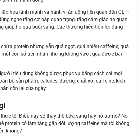
ề lão hóa lành mạnh và hành vi ăn uống liên quan đến GLP-
 dùng nghe rằng cơ bắp quan trọng, rằng cảm giác no quan
g giúp họ qua buổi sáng. Các thương hiệu tiện lợi đang
ể chứa protein nhưng vẫn quá ngọt, quá nhiều caffeine, quá
ạt một con số trên nhãn nhưng không vượt qua được bài
.
. Người tiêu dùng không được phục vụ bằng cách coi mọi
oàn bộ sản phẩm: calories, đường, chất xơ, caffeine, kích
hần còn lại của ngày.
gì
thực tế. Điều này sẽ thay thế bữa sáng hay hỗ trợ nó? Nó
ê protein có làm tăng gấp đôi lượng caffeine mà tôi không
yện không?