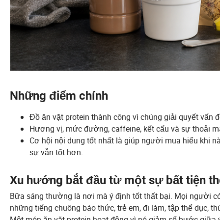
Những điểm chính
Đồ ăn vặt protein thành công vì chúng giải quyết vấn đ
Hương vị, mức đường, caffeine, kết cấu và sự thoải má
Cơ hội nội dung tốt nhất là giúp người mua hiểu khi n
sự vẫn tốt hơn.
Xu hướng bắt đầu từ một sự bất tiện t
Bữa sáng thường là nơi mà ý định tốt thất bại. Mọi người 
những tiếng chuông báo thức, trẻ em, đi làm, tập thể dục, th
Một món ăn vặt protein hoạt động vì nó giảm số bước giữa 