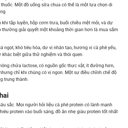
g thuốc. Một đồ uống sữa chua có thể là một lựa chọn di
áng.
 khi tập luyện, hộp cơm trưa, buổi chiều mệt mỏi, và dự
ọ thường giải quyết một khoảng thời gian hơn là mua sắm
 ngọt, khó tiêu hóa, dư vị nhân tạo, hương vị cà phê yếu,
sự khác biệt giữa thử nghiệm và thói quen.
ông chứa lactose, có nguồn gốc thực vật, ít đường hơn,
nhưng chỉ khi chúng có vị ngon. Một sự điều chỉnh chế độ
g trung thành.
hai
sâu sắc. Mọi người hỏi liệu cà phê protein có lành mạnh
iêu protein vào buổi sáng, đồ ăn nhẹ giàu protein tốt nhất