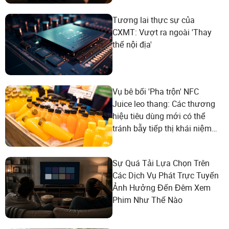
Tương lai thực sự của
CXMT: Vượt ra ngoài 'Thay
thế nội địa'
Vụ bê bối 'Pha trộn' NFC
Juice leo thang: Các thương
hiệu tiêu dùng mới có thể
tránh bẫy tiếp thị khái niệm
như thế nào?
Sự Quá Tải Lựa Chọn Trên
Các Dịch Vụ Phát Trực Tuyến
Ảnh Hưởng Đến Đêm Xem
Phim Như Thế Nào