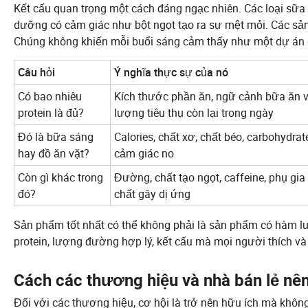
Kết cấu quan trọng một cách đáng ngạc nhiên. Các loại sữa 
dưỡng có cảm giác như bột ngọt tạo ra sự mệt mỏi. Các sản 
Chúng không khiến mỗi buổi sáng cảm thấy như một dự án
Câu hỏi
Ý nghĩa thực sự của nó
Có bao nhiêu
Kích thước phần ăn, ngữ cảnh bữa ăn 
protein là đủ?
lượng tiêu thụ còn lại trong ngày
Đó là bữa sáng
Calories, chất xơ, chất béo, carbohydrat
hay đồ ăn vặt?
cảm giác no
Còn gì khác trong
Đường, chất tạo ngọt, caffeine, phụ gia
đó?
chất gây dị ứng
Sản phẩm tốt nhất có thể không phải là sản phẩm có hàm lư
protein, lượng đường hợp lý, kết cấu mà mọi người thích và
Cách các thương hiệu và nhà bán lẻ nên
Đối với các thương hiệu, cơ hội là trở nên hữu ích mà khôn