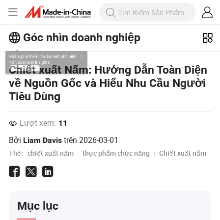
Góc nhìn doanh nghiệp
Khám phá thêm các bài viết phổ biến
Chiết xuất Nấm: Hướng Dẫn Toàn Diện
trên Business Insights!
về Nguồn Gốc và Hiểu Nhu Cầu Người
Xem Thêm
Tiêu Dùng
Lượt xem:
11
Bởi
trên
2026-03-01
Liam Davis
Thẻ:
chiết xuất nấm
thực phẩm chức năng
Chiết xuất nấm
Mục lục