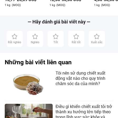
đưa ra quyết định thông minh. Với sự hiểu biết sâu
1 kg
(MOQ)
1 kg
(MOQ)
1 kg
(MOQ)
sắc về xu hướng thị trường và đánh giá sản phẩm,
công việc của Liam là một nguồn tài nguyên quý giá
cho bất kỳ ai tham gia vào lĩnh vực thực phẩm nông
— Hãy đánh giá bài viết này —
nghiệp. Ngoài các hoạt động chuyên môn, Liam thích
khám phá những tiến bộ mới nhất trong công nghệ
nông nghiệp và luôn gắn bó với những đổi mới trong
ngành.
Rất nghèo
Nghèo
Tốt
Rất tốt
Xuất sắc
Những bài viết liên quan
Tôi nên sử dụng chiết xuất
động vật nào cho quy trình
chăm sóc da của mình?
Điều gì khiến chiết xuất tỏi trở
thành xu hướng lớn tiếp theo
trong lĩnh vực sức khỏe và