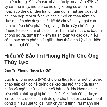
nghiêm trọng. Đối với các nhà quản lý mua sắm B2B và
kỹ sư nhà máy, một sự cố nổ ống không được lên kế
hoạch có thể dẫn đến hàng ngàn đô la mất sản xuất, chi
phí dọn dẹp môi trường và các sự cố an toàn tiềm ẩn.
Hướng dẫn này được thiết kế để chuyển suy nghĩ của
bạn từ sửa chữa phản ứng sang độ tin cậy chủ động.
Chúng tôi sẽ khám phá các thực hành tốt nhất cho bảo trì
phòng ngừa, quy trình kiểm tra an toàn và các dấu hiệu
cảnh báo sớm phân biệt giữa thay thế định kỳ và sự kiện
ngừng hoạt động lớn.
Hiểu Về Bảo Trì Phòng Ngừa Cho Ống
Thủy Lực
Bảo Trì Phòng Ngừa Là Gì?
Bảo trì phòng ngừa (PM) cho ống thủy lực là một phương
pháp tiếp cận có hệ thống để kéo dài tuổi thọ của thành
phần và ngăn ngừa các sự cố bất ngờ. Nó không chỉ là
sửa chữa những gì bị hỏng; nó là các hành động được
lên kế hoạch, có lịch trình để giữ cho thiết bị của bạn hoạt
động ở hiệu suất tối đa. Một chương trình PM mạnh mẽ