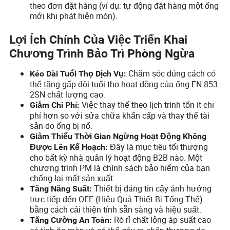
theo đơn đặt hàng (ví dụ: tự động đặt hàng một ống
mới khi phát hiện mòn).
Lợi Ích Chính Của Việc Triển Khai
Chương Trình Bảo Trì Phòng Ngừa
Chăm sóc đúng cách có
Kéo Dài Tuổi Thọ Dịch Vụ:
thể tăng gấp đôi tuổi thọ hoạt động của ống EN 853
2SN chất lượng cao.
Việc thay thế theo lịch trình tốn ít chi
Giảm Chi Phí:
phí hơn so với sửa chữa khẩn cấp và thay thế tài
sản do ống bị nổ.
Giảm Thiểu Thời Gian Ngừng Hoạt Động Không
Đây là mục tiêu tối thượng
Được Lên Kế Hoạch:
cho bất kỳ nhà quản lý hoạt động B2B nào. Một
chương trình PM là chính sách bảo hiểm của bạn
chống lại mất sản xuất.
Thiết bị đáng tin cậy ảnh hưởng
Tăng Năng Suất:
trực tiếp đến OEE (Hiệu Quả Thiết Bị Tổng Thể)
bằng cách cải thiện tính sẵn sàng và hiệu suất.
Rò rỉ chất lỏng áp suất cao
Tăng Cường An Toàn: