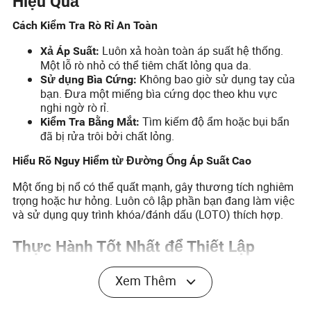
Hiệu Quả
Cách Kiểm Tra Rò Rỉ An Toàn
Luôn xả hoàn toàn áp suất hệ thống.
Xả Áp Suất:
Một lỗ rò nhỏ có thể tiêm chất lỏng qua da.
Không bao giờ sử dụng tay của
Sử dụng Bìa Cứng:
bạn. Đưa một miếng bìa cứng dọc theo khu vực
nghi ngờ rò rỉ.
Tìm kiếm độ ẩm hoặc bụi bẩn
Kiểm Tra Bằng Mắt:
đã bị rửa trôi bởi chất lỏng.
Hiểu Rõ Nguy Hiểm từ Đường Ống Áp Suất Cao
Một ống bị nổ có thể quất mạnh, gây thương tích nghiêm
trọng hoặc hư hỏng. Luôn cô lập phần bạn đang làm việc
và sử dụng quy trình khóa/đánh dấu (LOTO) thích hợp.
Thực Hành Tốt Nhất để Thiết Lập
Chương Trình Bảo Trì trong Cơ Sở của
Xem Thêm
Bạn