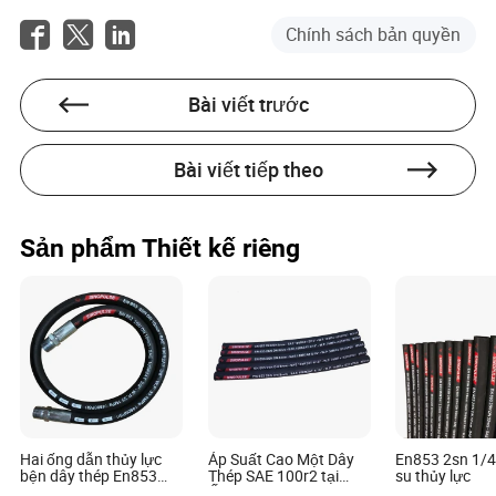
Tạo lịch trình được ghi chép
Phát triển Thói quen:
cho các kiểm tra hàng ngày, hàng tuần và hàng
Chính sách bản quyền
tháng.
Sử dụng hệ thống gắn thẻ (ví
Theo Dõi Vòng Đời:
dụ, mã vạch hoặc RFID) để theo dõi từng bộ ống từ
Bài viết trước
khi lắp đặt đến khi thải bỏ.
Định kỳ kiểm tra hệ
Thực Hiện Kiểm Tra Áp Suất:
thống ở áp suất gấp 1,5 lần áp suất làm việc để xác
Bài viết tiếp theo
minh tính toàn vẹn.
Ghi lại lý do hỏng hóc. Các ống
Phân tích Dữ liệu:
có bị hỏng do mài mòn không? Vấn đề định tuyến?
Sản phẩm Thiết kế riêng
Các mẫu rõ ràng tiết lộ vấn đề thiết kế hệ thống.
Nếu một ống có dấu hiệu lão
Thay Thế Chủ Động:
hóa đáng kể (cứng, nứt), hãy thay thế nó trước khi
nó hỏng.
Xác minh rằng các ống tương
Đảm Bảo Tuân Thủ:
thích với các chất lỏng, nhiệt độ và áp suất cụ thể
của bạn.
Hai ống dẫn thủy lực
Áp Suất Cao Một Dây
En853 2sn 1/
bện dây thép En853
Thép SAE 100r2 tại
su thủy lực
2sn 3/8"
Ống Dầu Thủy Lực