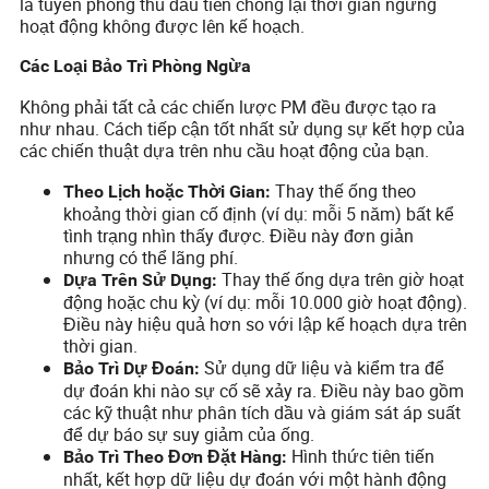
là tuyến phòng thủ đầu tiên chống lại thời gian ngừng
hoạt động không được lên kế hoạch.
Các Loại Bảo Trì Phòng Ngừa
Không phải tất cả các chiến lược PM đều được tạo ra
như nhau. Cách tiếp cận tốt nhất sử dụng sự kết hợp của
các chiến thuật dựa trên nhu cầu hoạt động của bạn.
Thay thế ống theo
Theo Lịch hoặc Thời Gian:
khoảng thời gian cố định (ví dụ: mỗi 5 năm) bất kể
tình trạng nhìn thấy được. Điều này đơn giản
nhưng có thể lãng phí.
Thay thế ống dựa trên giờ hoạt
Dựa Trên Sử Dụng:
động hoặc chu kỳ (ví dụ: mỗi 10.000 giờ hoạt động).
Điều này hiệu quả hơn so với lập kế hoạch dựa trên
thời gian.
Sử dụng dữ liệu và kiểm tra để
Bảo Trì Dự Đoán:
dự đoán khi nào sự cố sẽ xảy ra. Điều này bao gồm
các kỹ thuật như phân tích dầu và giám sát áp suất
để dự báo sự suy giảm của ống.
Hình thức tiên tiến
Bảo Trì Theo Đơn Đặt Hàng:
nhất, kết hợp dữ liệu dự đoán với một hành động