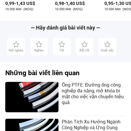
0,99
-
1,43
US$
0,98
-
1,40
US$
0,95
-
1,30
US
10.000 Mét
(MOQ)
10.000 Mét
(MOQ)
10.000 Mét
(MOQ
— Hãy đánh giá bài viết này —
Rất nghèo
Nghèo
Tốt
Rất tốt
Xuất sắc
Những bài viết liên quan
Ống PTFE: Đường ống công
nghiệp đa năng, mở khóa bí
mật cho việc vận chuyển hiệu
quả
Mẹo An Toàn Cần Thiết khi Làm Việc
Phân Tích Xu Hướng Ngành
với Ống Thủy Lực
Công Nghiệp và Ứng Dụng