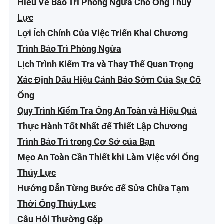
Hiểu Về Bảo Trì Phòng Ngừa Cho Ống Thủy
Lực
Lợi Ích Chính Của Việc Triển Khai Chương
Trình Bảo Trì Phòng Ngừa
Lịch Trình Kiểm Tra và Thay Thế Quan Trọng
Xác Định Dấu Hiệu Cảnh Báo Sớm Của Sự Cố
Ống
Quy Trình Kiểm Tra Ống An Toàn và Hiệu Quả
Thực Hành Tốt Nhất để Thiết Lập Chương
Trình Bảo Trì trong Cơ Sở của Bạn
Mẹo An Toàn Cần Thiết khi Làm Việc với Ống
Thủy Lực
Hướng Dẫn Từng Bước để Sửa Chữa Tạm
Thời Ống Thủy Lực
Câu Hỏi Thường Gặp