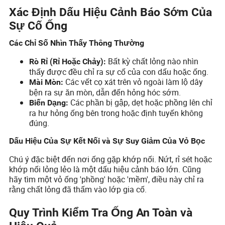
Xác Định Dấu Hiệu Cảnh Báo Sớm Của
Sự Cố Ống
Các Chỉ Số Nhìn Thấy Thông Thường
Bất kỳ chất lỏng nào nhìn
Rò Rỉ (Rỉ Hoặc Chảy):
thấy được đều chỉ ra sự cố của con dấu hoặc ống.
Các vết cọ xát trên vỏ ngoài làm lộ dây
Mài Mòn:
bện ra sự ăn mòn, dẫn đến hỏng hóc sớm.
Các phần bị gập, dẹt hoặc phồng lên chỉ
Biến Dạng:
ra hư hỏng ống bên trong hoặc định tuyến không
đúng.
Dấu Hiệu Của Sự Kết Nối và Sự Suy Giảm Của Vỏ Bọc
Chú ý đặc biệt đến nơi ống gặp khớp nối. Nứt, rỉ sét hoặc
khớp nối lỏng lẻo là một dấu hiệu cảnh báo lớn. Cũng
hãy tìm một vỏ ống 'phồng' hoặc 'mềm', điều này chỉ ra
rằng chất lỏng đã thấm vào lớp gia cố.
Quy Trình Kiểm Tra Ống An Toàn và