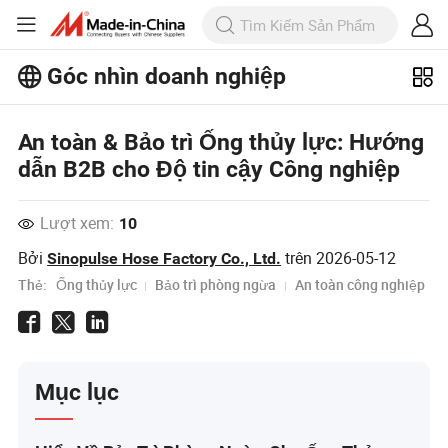
Góc nhìn doanh nghiệp
Khám phá thêm các bài viết phổ biến
trên Business Insights!
An toàn & Bảo trì Ống thủy lực: Hướng
Xem Thêm
dẫn B2B cho Độ tin cậy Công nghiệp
Lượt xem:
10
Bởi
trên
2026-05-12
Sinopulse Hose Factory Co., Ltd.
Thẻ:
Ống thủy lực
Bảo trì phòng ngừa
An toàn công nghiệp
Mục lục