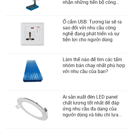
nhận những tiến bộ công
mạnh hơn và phù hợp cho các ứng dụng áp suất cao hơn
nghệ
(ví dụ, 3/8" 2SN thường có áp suất làm việc khoảng
3,500-4,000 PSI). Đối với các hệ thống xung cao, luôn
Ổ cắm USB: Tương lai sẽ ra
chọn 2SN.
sao đối với nhu cầu công
nghệ đang phát triển và sự
tiện lợi cho người dùng
Làm thế nào để tìm các tấm
nhôm bán chạy nhất phù hợp
với nhu cầu của bạn?
Ai sản xuất đèn LED panel
chất lượng tốt nhất để đáp
ứng nhu cầu đa dạng của
người dùng và tiêu chí lựa
chọn nhà cung cấp?