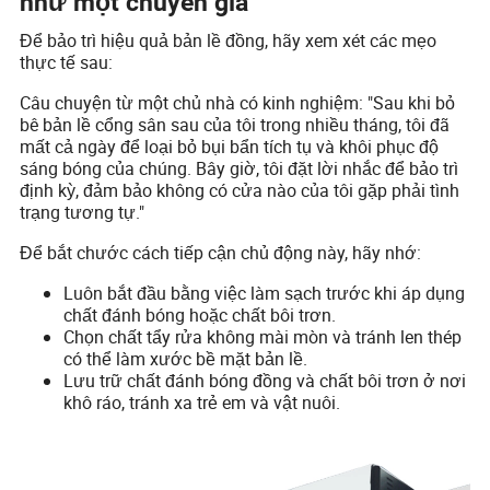
như một chuyên gia
Để bảo trì hiệu quả bản lề đồng, hãy xem xét các mẹo
thực tế sau:
Câu chuyện từ một chủ nhà có kinh nghiệm: "Sau khi bỏ
bê bản lề cổng sân sau của tôi trong nhiều tháng, tôi đã
mất cả ngày để loại bỏ bụi bẩn tích tụ và khôi phục độ
sáng bóng của chúng. Bây giờ, tôi đặt lời nhắc để bảo trì
định kỳ, đảm bảo không có cửa nào của tôi gặp phải tình
trạng tương tự."
Để bắt chước cách tiếp cận chủ động này, hãy nhớ:
Luôn bắt đầu bằng việc làm sạch trước khi áp dụng
chất đánh bóng hoặc chất bôi trơn.
Chọn chất tẩy rửa không mài mòn và tránh len thép
có thể làm xước bề mặt bản lề.
Lưu trữ chất đánh bóng đồng và chất bôi trơn ở nơi
khô ráo, tránh xa trẻ em và vật nuôi.