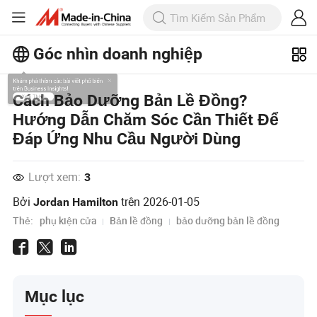
Góc nhìn doanh nghiệp
Khám phá thêm các bài viết phổ biến
Cách Bảo Dưỡng Bản Lề Đồng?
trên Business Insights!
Hướng Dẫn Chăm Sóc Cần Thiết Để
Xem Thêm
Đáp Ứng Nhu Cầu Người Dùng
Lượt xem:
3
Bởi
trên
2026-01-05
Jordan Hamilton
Thẻ:
phụ kiện cửa
Bản lề đồng
bảo dưỡng bản lề đồng
Mục lục