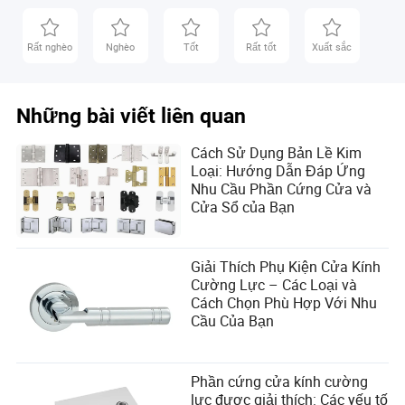
mẫu công nghiệp. Với sự hiểu biết sâu sắc về ngành,
Jordan mang đến một kho tàng kiến thức và chuyên
môn cho các tác phẩm của mình. Ngoài niềm đam mê
Rất nghèo
Nghèo
Tốt
Rất tốt
Xuất sắc
với kiến trúc và vật liệu, Jordan còn thích khám phá
các xu hướng và đổi mới mới trong lĩnh vực này.
Những bài viết liên quan
Cách Sử Dụng Bản Lề Kim
Loại: Hướng Dẫn Đáp Ứng
Nhu Cầu Phần Cứng Cửa và
Cửa Sổ của Bạn
Giải Thích Phụ Kiện Cửa Kính
Cường Lực – Các Loại và
Cách Chọn Phù Hợp Với Nhu
Cầu Của Bạn
Phần cứng cửa kính cường
lực được giải thích: Các yếu tố