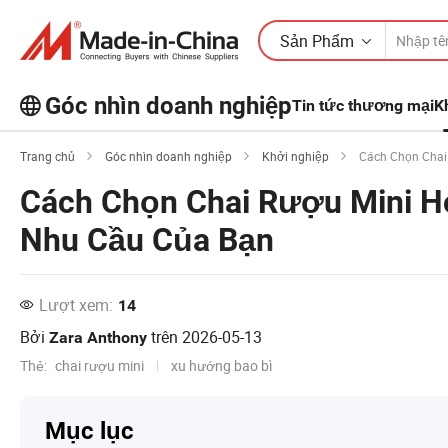
Sản Phẩm
Góc nhìn doanh nghiệp
Tin tức thương mại
K
Khám phá thêm các bài viết phổ biến
Trang chủ
Góc nhìn doanh nghiệp
Khởi nghiệp
Cách Chọn Chai
trên Business Insights!
Cách Chọn Chai Rượu Mini H
Xem Thêm
Nhu Cầu Của Bạn
Lượt xem:
14
Bởi
trên
2026-05-13
Zara Anthony
Thẻ:
chai rượu mini
xu hướng bao bì
Mục lục