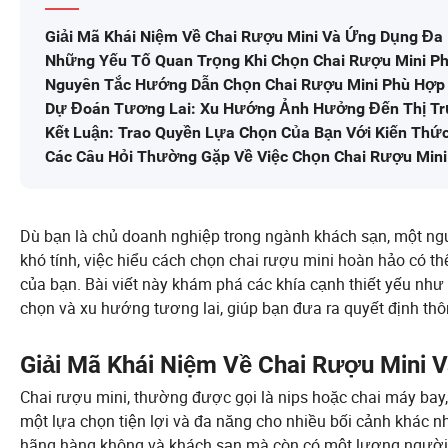
Giải Mã Khái Niệm Về Chai Rượu Mini Và Ứng Dụng Đa
Những Yếu Tố Quan Trọng Khi Chọn Chai Rượu Mini P
Nguyên Tắc Hướng Dẫn Chọn Chai Rượu Mini Phù Hợp 
Dự Đoán Tương Lai: Xu Hướng Ảnh Hưởng Đến Thị Tr
Kết Luận: Trao Quyền Lựa Chọn Của Bạn Với Kiến Thứ
Các Câu Hỏi Thường Gặp Về Việc Chọn Chai Rượu Mini
Dù bạn là chủ doanh nghiệp trong ngành khách sạn, một ngư
khó tính, việc hiểu cách chọn chai rượu mini hoàn hảo có th
của bạn. Bài viết này khám phá các khía cạnh thiết yếu như
chọn và xu hướng tương lai, giúp bạn đưa ra quyết định th
Giải Mã Khái Niệm Về Chai Rượu Mini
Chai rượu mini, thường được gọi là nips hoặc chai máy bay
một lựa chọn tiện lợi và đa năng cho nhiều bối cảnh khác n
hãng hàng không và khách sạn mà còn có một lượng người t