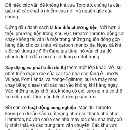
Để hiểu các vấn đề không khí của Toronto, chúng ta cần
giải mã các chất ô nhiễm của nó—và nguồn gốc của
chúng.
Đứng đầu danh sách là
. Với hơn 3
khí thải phương tiện
triệu phương tiện trong Khu vực Greater Toronto, động cơ
chạy không tải vẫn là một trong những nguồn đóng góp
hàng đầu cho oxit nitơ và carbon monoxide. Ngay cả khi
việc sử dụng xe điện đang gia tăng, nó vẫn chưa đủ
nhanh để bù đắp cho đa số động cơ đốt trong.
thêm một lớp khác. Với sự
Xây dựng và phát triển đô thị
phát triển mạnh mẽ của các tòa nhà cao tầng ở Liberty
Village, Port Lands, và Yonge-Eglinton, bụi và máy móc
chạy bằng diesel thổi các hạt vào không khí hàng ngày.
Vào những ngày khô ráo, không có gió, sương mù có thể
treo như một tấm màn trên đường chân trời.
Rồi còn có
. Mặc dù Toronto
hoạt động công nghiệp
không có di sản sản xuất nặng như các thành phố như
Hamilton, nó vẫn chứa các nhà máy lọc dầu, nhà máy xử
lý chất thải, và các trung tâm vận chuyển. Các khu vực