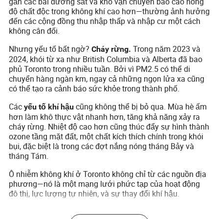
gần các bãi đường sắt và kho vận chuyển báo cáo nồng
độ chất độc trong không khí cao hơn—thường ảnh hưởng
đến các cộng đồng thu nhập thấp và nhập cư một cách
không cân đối.
Nhưng yếu tố bất ngờ?
Trong năm 2023 và
Cháy rừng.
2024, khói từ xa như British Columbia và Alberta đã bao
phủ Toronto trong nhiều tuần. Bởi vì PM2.5 có thể di
chuyển hàng ngàn km, ngay cả những ngọn lửa xa cũng
có thể tạo ra cảnh báo sức khỏe trong thành phố.
Các
cũng không thể bị bỏ qua. Mùa hè ấm
yếu tố khí hậu
hơn làm khô thực vật nhanh hơn, tăng khả năng xảy ra
cháy rừng. Nhiệt độ cao hơn cũng thúc đẩy sự hình thành
ozone tầng mặt đất, một chất kích thích chính trong khói
bụi, đặc biệt là trong các đợt nắng nóng tháng Bảy và
tháng Tám.
Ô nhiễm không khí ở Toronto không chỉ từ các nguồn địa
phương—nó là một mạng lưới phức tạp của hoạt động
đô thị, lực lượng tự nhiên, và sự thay đổi khí hậu.
Toronto đang phản ứng như thế nào: