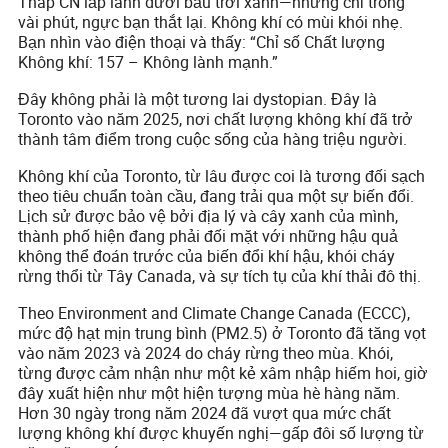
Tháp CN lấp lánh dưới bầu trời xanh—nhưng chỉ trong
vài phút, ngực bạn thắt lại. Không khí có mùi khói nhẹ.
Bạn nhìn vào điện thoại và thấy: “Chỉ số Chất lượng
Không khí: 157 – Không lành mạnh.”
Đây không phải là một tương lai dystopian. Đây là
Toronto vào năm 2025, nơi chất lượng không khí đã trở
thành tâm điểm trong cuộc sống của hàng triệu người.
Không khí của Toronto, từ lâu được coi là tương đối sạch
theo tiêu chuẩn toàn cầu, đang trải qua một sự biến đổi.
Lịch sử được bảo vệ bởi địa lý và cây xanh của mình,
thành phố hiện đang phải đối mặt với những hậu quả
không thể đoán trước của biến đổi khí hậu, khói cháy
rừng thổi từ Tây Canada, và sự tích tụ của khí thải đô thị.
Theo Environment and Climate Change Canada (ECCC),
mức độ hạt mịn trung bình (PM2.5) ở Toronto đã tăng vọt
vào năm 2023 và 2024 do cháy rừng theo mùa. Khói,
từng được cảm nhận như một kẻ xâm nhập hiếm hoi, giờ
đây xuất hiện như một hiện tượng mùa hè hàng năm.
Hơn 30 ngày trong năm 2024 đã vượt qua mức chất
lượng không khí được khuyến nghị—gấp đôi số lượng từ