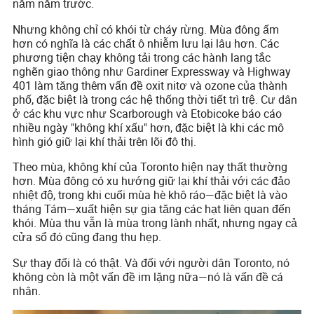
năm năm trước.
Nhưng không chỉ có khói từ cháy rừng. Mùa đông ấm
hơn có nghĩa là các chất ô nhiễm lưu lại lâu hơn. Các
phương tiện chạy không tải trong các hành lang tắc
nghẽn giao thông như Gardiner Expressway và Highway
401 làm tăng thêm vấn đề oxit nitơ và ozone của thành
phố, đặc biệt là trong các hệ thống thời tiết trì trệ. Cư dân
ở các khu vực như Scarborough và Etobicoke báo cáo
nhiều ngày "không khí xấu" hơn, đặc biệt là khi các mô
hình gió giữ lại khí thải trên lõi đô thị.
Theo mùa, không khí của Toronto hiện nay thất thường
hơn. Mùa đông có xu hướng giữ lại khí thải với các đảo
nhiệt độ, trong khi cuối mùa hè khô ráo—đặc biệt là vào
tháng Tám—xuất hiện sự gia tăng các hạt liên quan đến
khói. Mùa thu vẫn là mùa trong lành nhất, nhưng ngay cả
cửa sổ đó cũng đang thu hẹp.
Sự thay đổi là có thật. Và đối với người dân Toronto, nó
không còn là một vấn đề im lặng nữa—nó là vấn đề cá
nhân.