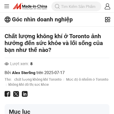
Góc nhìn doanh nghiệp
Khám phá thêm các bài viết phổ biến
trên Business Insights!
Chất lượng không khí ở Toronto ảnh
Xem Thêm
hưởng đến sức khỏe và lối sống của
bạn như thế nào?
Lượt xem:
8
Bởi
trên
2025-07-17
Alex Sterling
Thẻ:
chất lượng không khí Toronto
Mức độ ô nhiễm ở Toronto
không khí đô thị sức khỏe
Mục lục