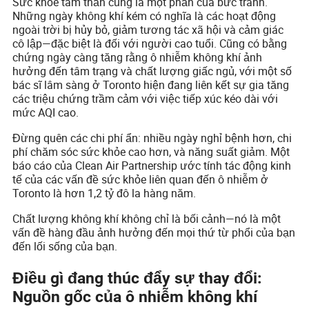
Sức khỏe tâm thần cũng là một phần của bức tranh.
Những ngày không khí kém có nghĩa là các hoạt động
ngoài trời bị hủy bỏ, giảm tương tác xã hội và cảm giác
cô lập—đặc biệt là đối với người cao tuổi. Cũng có bằng
chứng ngày càng tăng rằng ô nhiễm không khí ảnh
hưởng đến tâm trạng và chất lượng giấc ngủ, với một số
bác sĩ lâm sàng ở Toronto hiện đang liên kết sự gia tăng
các triệu chứng trầm cảm với việc tiếp xúc kéo dài với
mức AQI cao.
Đừng quên các chi phí ẩn: nhiều ngày nghỉ bệnh hơn, chi
phí chăm sóc sức khỏe cao hơn, và năng suất giảm. Một
báo cáo của Clean Air Partnership ước tính tác động kinh
tế của các vấn đề sức khỏe liên quan đến ô nhiễm ở
Toronto là hơn 1,2 tỷ đô la hàng năm.
Chất lượng không khí không chỉ là bối cảnh—nó là một
vấn đề hàng đầu ảnh hưởng đến mọi thứ từ phổi của bạn
đến lối sống của bạn.
Điều gì đang thúc đẩy sự thay đổi:
Nguồn gốc của ô nhiễm không khí