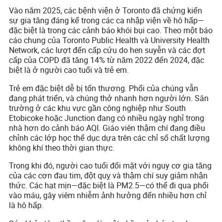
Vào năm 2025, các bệnh viện ở Toronto đã chứng kiến
sự gia tăng đáng kể trong các ca nhập viện về hô hấp—
đặc biệt là trong các cảnh báo khói bụi cao. Theo một báo
cáo chung của Toronto Public Health và University Health
Network, các lượt đến cấp cứu do hen suyễn và các đợt
cấp của COPD đã tăng 14% từ năm 2022 đến 2024, đặc
biệt là ở người cao tuổi và trẻ em.
Trẻ em đặc biệt dễ bị tổn thương. Phổi của chúng vẫn
đang phát triển, và chúng thở nhanh hơn người lớn. Sân
trường ở các khu vực gần công nghiệp như South
Etobicoke hoặc Junction đang có nhiều ngày nghỉ trong
nhà hơn do cảnh báo AQI. Giáo viên thậm chí đang điều
chỉnh các lớp học thể dục dựa trên các chỉ số chất lượng
không khí theo thời gian thực.
Trong khi đó, người cao tuổi đối mặt với nguy cơ gia tăng
của các cơn đau tim, đột quỵ và thậm chí suy giảm nhận
thức. Các hạt mịn—đặc biệt là PM2.5—có thể đi qua phổi
vào máu, gây viêm nhiễm ảnh hưởng đến nhiều hơn chỉ
là hô hấp.