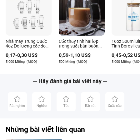
Nhà máy Trung Quốc
Cốc thủy tinh hai lớp
16oz 500ml Bì
4oz Đo lường cốc đo
trong suốt bán buôn,
Tinh Borosilic
lường cho đồ uống lỏng
cốc cà phê có logo tùy
Frosted Hộ Gi
0,17
-
0,30
US$
0,59
-
1,10
US$
0,45
-
0,52
US
cốc nhỏ mini
chỉnh
Bình Nước Uố
Suốt Hũ Thủy 
5.000 Miếng
(MOQ)
500 Miếng
(MOQ)
5.000 Miếng
(MO
Tumbler Nắp T
Trà Cà Phê Vớ
Hút
— Hãy đánh giá bài viết này —
Rất nghèo
Nghèo
Tốt
Rất tốt
Xuất sắc
Những bài viết liên quan