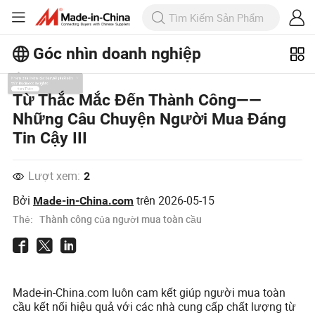
Góc nhìn doanh nghiệp
Khám phá thêm các bài viết phổ biến
Từ Thắc Mắc Đến Thành Công——
trên Business Insights!
Những Câu Chuyện Người Mua Đáng
Xem Thêm
Tin Cậy III
Lượt xem:
2
Bởi
trên
2026-05-15
Made-in-China.com
Thẻ:
Thành công của người mua toàn cầu
Made-in-China.com luôn cam kết giúp người mua toàn
cầu kết nối hiệu quả với các nhà cung cấp chất lượng từ