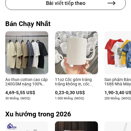
Bài viết tiếp theo
Bán Chạy Nhất
Áo thun cotton cao cấp
11oz Cốc gốm tráng
Sản phẩm Bán
240GSM nặng 100%
trắng không in, cốc
1688 Nhà Máy
cho nam, kiểu dáng
gốm trống in logo, cốc
Ngắn Tay Trẻ 
4,69
-
5,55
US$
0,23
-
0,30
US$
1,90
-
3,40
US
oversized boxy, in logo
gốm tùy chỉnh, cốc in
Hình Động Vật
tùy chỉnh, nhãn hiệu
chuyển nhiệt
Hình Áo Thun 
30 Miếng
(MOQ)
1.000 Miếng
(MOQ)
200 Miếng
(MOQ
riêng, áo thun vai rơi
Em Thời Trang
streetwear, OEM&ODM
Xu hướng trong 2026