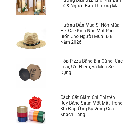
Hướng Dẫn B2B cho Nhà Bán
Lẻ & Người Bán Thương Mại
Điện Tử
Hướng Dẫn Mua Sỉ Nón Mùa
Hè: Các Kiểu Nón Mát Phổ
Biến Cho Người Mua B2B
Năm 2026
Hộp Pizza Bằng Bìa Cứng: Các
Loại, Ưu Điểm, và Mẹo Sử
Dụng
Cách Cắt Giảm Chi Phí trên
Ruy Băng Satin Một Mặt Trong
Khi Đáp Ứng Kỳ Vọng Của
Khách Hàng