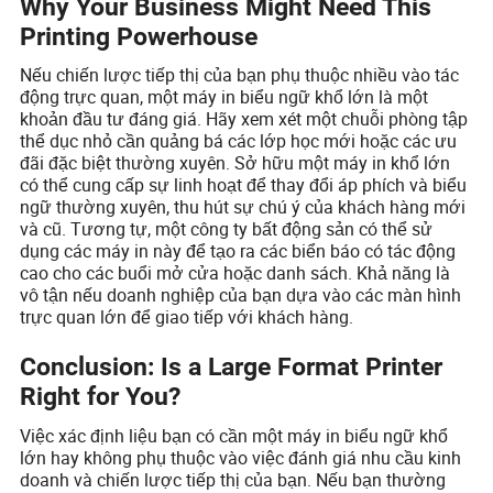
Why Your Business Might Need This
Printing Powerhouse
Nếu chiến lược tiếp thị của bạn phụ thuộc nhiều vào tác
động trực quan, một máy in biểu ngữ khổ lớn là một
khoản đầu tư đáng giá. Hãy xem xét một chuỗi phòng tập
thể dục nhỏ cần quảng bá các lớp học mới hoặc các ưu
đãi đặc biệt thường xuyên. Sở hữu một máy in khổ lớn
có thể cung cấp sự linh hoạt để thay đổi áp phích và biểu
ngữ thường xuyên, thu hút sự chú ý của khách hàng mới
và cũ. Tương tự, một công ty bất động sản có thể sử
dụng các máy in này để tạo ra các biển báo có tác động
cao cho các buổi mở cửa hoặc danh sách. Khả năng là
vô tận nếu doanh nghiệp của bạn dựa vào các màn hình
trực quan lớn để giao tiếp với khách hàng.
Conclusion: Is a Large Format Printer
Right for You?
Việc xác định liệu bạn có cần một máy in biểu ngữ khổ
lớn hay không phụ thuộc vào việc đánh giá nhu cầu kinh
doanh và chiến lược tiếp thị của bạn. Nếu bạn thường