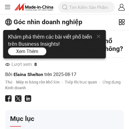
Góc nhìn doanh nghiệp
Khám phá thêm các bài viết phổ biến
Tôi có cần một máy in băng rôn khổ
trên Business Insights!
lớn cho doanh nghiệp của mình không?
Xem Thêm
Lượt xem:
8
Bởi
trên
2025-08-17
Elaina Shelton
Thẻ:
Máy in băng rôn khổ lớn
Tiếp thị trực quan
Ứng dụng
Kinh doanh
Mục lục