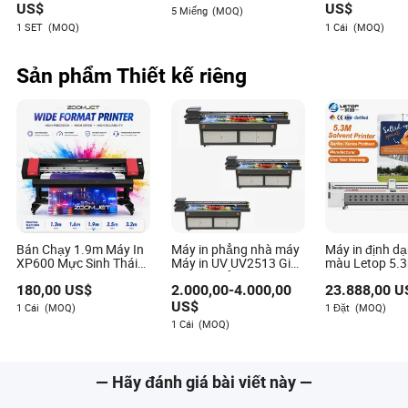
F173090 Tx800 I3200
Yinghe
US$
US$
5 Miếng
(MOQ)
L850 XP600 Dx5 Dx7
1 SET
(MOQ)
1 Cái
(MOQ)
cho máy in Epson UV
Dtf
Sản phẩm Thiết kế riêng
Bán Chạy 1.9m Máy In
Máy in phẳng nhà máy
Máy in định dạ
XP600 Mực Sinh Thái
Máy in UV UV2513 Giá
màu Letop 5.
Cho Biển Quảng Cáo
máy in phẳng chất
ngữ Nhà sản x
180,00
US$
2.000,00
-
4.000,00
23.888,00
U
Vinyl Định Dạng Lớn
lượng tốt cho gỗ Biển
quảng cáo
US$
1 Cái
(MOQ)
1 Đặt
(MOQ)
1 Cái
(MOQ)
— Hãy đánh giá bài viết này —