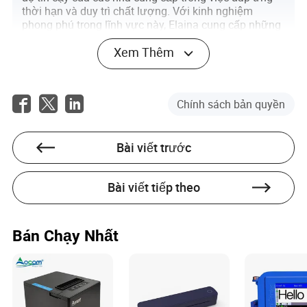
thời hạn và duy trì chất lượng. Với kinh nghiệm
phong phú trong lĩnh vực này, Elaina cung cấp những
hiểu biết và phân tích có giá trị để giúp các doanh
Xem Thêm
nghiệp điều hướng sự phức tạp của in ấn bao bì.
Chính sách bản quyền
Bài viết trước
Bài viết tiếp theo
Bán Chạy Nhất