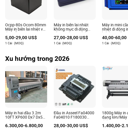
Ocpp-80s Ocom 80mm
Máy in biên lai nhiệt
Máy in mini cầ
Máy in biên lai nhiệt với
không mực di động
nhiệt di động 
dao cắt tự động
Bluetooth USB tháng
hết hạn mã Qr
5,00
-
29,00
US$
27,00
-
28,00
US$
40,00
-
60,00
A4 cho văn phòng, in
logo in phun
trực tiếp không dây,
1 Cái
(MOQ)
1 Cái
(MOQ)
1 Cái
(MOQ)
máy in nhiệt mini
tattooprinting
Xu hướng trong 2026
Máy in hai đầu 3.2m
Đầu in Asseel Fa04000
1800g Máy in 
10FT XP600 Dx7 Dx5
Fa04010 F180030
dạng lớn/Máy 
Máy in Eco Solvent
F180040 Fa35001
thái -Dx5/I32
6.300,00
-
6.800,00
28,00
-
30,00
US$
1.400,00
-
2.
Fa35011 F173080
1440dpi Thươ