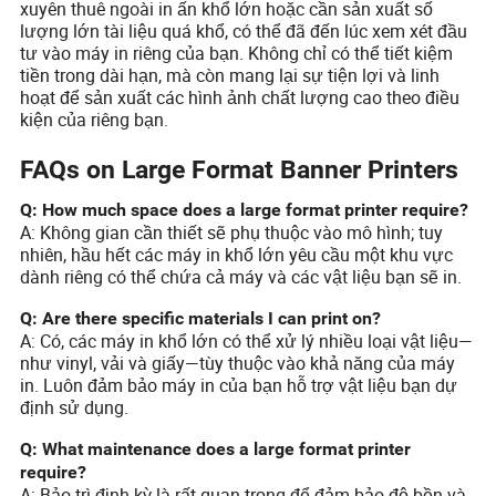
xuyên thuê ngoài in ấn khổ lớn hoặc cần sản xuất số
lượng lớn tài liệu quá khổ, có thể đã đến lúc xem xét đầu
tư vào máy in riêng của bạn. Không chỉ có thể tiết kiệm
tiền trong dài hạn, mà còn mang lại sự tiện lợi và linh
hoạt để sản xuất các hình ảnh chất lượng cao theo điều
kiện của riêng bạn.
FAQs on Large Format Banner Printers
Q: How much space does a large format printer require?
A: Không gian cần thiết sẽ phụ thuộc vào mô hình; tuy
nhiên, hầu hết các máy in khổ lớn yêu cầu một khu vực
dành riêng có thể chứa cả máy và các vật liệu bạn sẽ in.
Q: Are there specific materials I can print on?
A: Có, các máy in khổ lớn có thể xử lý nhiều loại vật liệu—
như vinyl, vải và giấy—tùy thuộc vào khả năng của máy
in. Luôn đảm bảo máy in của bạn hỗ trợ vật liệu bạn dự
định sử dụng.
Q: What maintenance does a large format printer
require?
A: Bảo trì định kỳ là rất quan trọng để đảm bảo độ bền và