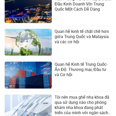
Đầu Kinh Doanh Với Trung
Quốc Một Cách Dễ Dàng
Các sản phẩm bằng sắt
3.79
hoặc thép
Quan hệ kinh tế chặt chẽ hơn
Hóa chất hữu cơ
2.14
giữa Trung Quốc và Malaysia
và các cơ hội
Nội thất; giường, nệm,
đệm hỗ trợ, đệm, và các
1.97
đồ nội thất nhồi tương tự
Quan hệ Kinh tế Trung Quốc-
Ấn Độ: Thương mại, Đầu tư
và Cơ hội
Nhiên liệu khoáng, dầu
khoáng và các sản phẩm
1.85
chưng cất của chúng; các
chất bitum; sáp khoáng
Tôi nên mua ghế nha khoa đã
qua sử dụng nào cho phòng
khám nha khoa đang phát
triển của mình với ngân sách
Các sản phẩm hóa chất
1.64