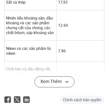
Sắt và thép
17,92
Nhiên liệu khoáng sản, dầu
khoáng và các sản phẩm
12.69
chưng cất của chúng; các
chất bitum; sáp khoáng sản
Niken và các sản phẩm từ
7.86
niken
Chất béo và dầu động vật,
thực vật hoặc vi sinh vật và
các sản phẩm phân cắt của
Xem Thêm
7.2
chúng; chất béo ăn được đã
chuẩn bị; sáp động vật hoặc
thực vật
Chính sách bản quyền