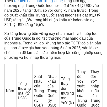
Theo
Dữ liệu hải quan Trung Quốc
, tổng kim ngạch
thương mại Trung Quốc-Indonesia đạt 167,4 tỷ USD vào
năm 2025, tăng 13,4% so với cùng kỳ năm trước. Trong
đó, xuất khẩu của Trung Quốc sang Indonesia đạt 85,3 tỷ
USD, tăng 11,3%, trong khi nhập khẩu từ Indonesia đạt
82,1 tỷ USD, tăng 15,6%.
Sự tăng trưởng bền vững này nhấn mạnh vị trí tiếp tục
của Trung Quốc là đối tác thương mại hàng đầu của
Indonesia. Trong khi đó, khung hợp tác TCTP, có biên bản
ghi nhớ được gia hạn vào tháng 5 năm 2025, vẫn là cơ
chế chính để làm sâu sắc thêm hợp tác công nghiệp song
phương và hội nhập thương mại.
Thay
Thay
Xuất
Nhập
đổi
đổi
Tổng
khẩu
khẩu
YoY
YoY
Tổng
thay
của
của
xuất
nhập
thương
đổi
Năm
Trung
Trung
khẩu
khẩu
mại (tỷ
thương
Quốc
Quốc
của
của
USD)
mại
(tỷ
(tỷ
Trung
Trung
YoY (%)
USD)
USD)
Quốc
Quốc