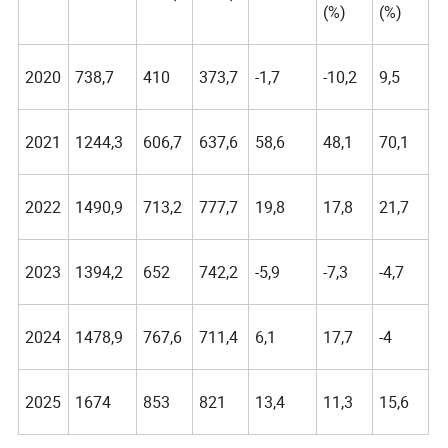
(%)
(%)
2020
738,7
410
373,7
-1,7
-10,2
9,5
2021
1244,3
606,7
637,6
58,6
48,1
70,1
2022
1490,9
713,2
777,7
19,8
17,8
21,7
2023
1394,2
652
742,2
-5,9
-7,3
-4,7
2024
1478,9
767,6
711,4
6,1
17,7
-4
2025
1674
853
821
13,4
11,3
15,6