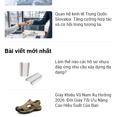
hạn chế?
khác
Quan hệ kinh tế Trung Quốc-
Nguồn: ICT Trade Map
Slovakia: Tăng cường hợp tác
và cơ hội trong tương lai
Đầu tư song phương Trung Quốc-
Indonesia
Đầu tư của Trung Quốc vào Indonesia
Bài viết mới nhất
Trung Quốc là nguồn đầu tư nước ngoài lớn thứ hai của
Indonesia, sau Singapore. Indonesia cũng là điểm đến
Làm thế nào các hồ sơ nhựa
đầu tư lớn thứ hai của Trung Quốc trong ASEAN.
đáp ứng nhu cầu xây dựng đa
dạng?
Theo Bộ Thương mại Trung Quốc (MOFCOM), vào năm
2024, đầu tư trực tiếp của Trung Quốc vào Indonesia đạt
4,59 tỷ USD, với tổng số vốn tích lũy là 25,48 tỷ USD vào
cuối năm 2024.
Giày Khiêu Vũ Nam Xu Hướng
2026: Đôi Giày Tối Ưu Nâng
Cao Hiệu Suất Của Bạn
Đầu tư trực tiếp của Trung Quốc
vào Indonesia, 2018-2024