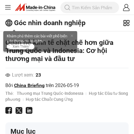
Góc nhìn doanh nghiệp
Khám phá thêm các bài viết phổ biến
Quan hệ kinh tế chặt chẽ hơn giữa
trên Business Insights!
Trung Quốc và Indonesia: Cơ hội
Xem Thêm
thương mại và đầu tư
Lượt xem:
23
Bởi
trên
2026-05-19
China Briefing
Thẻ:
Thương mại Trung Quốc-Indonesia
Hợp tác Đầu tư Song
phương
Hợp tác Chuỗi Cung Ứng
Mục lục