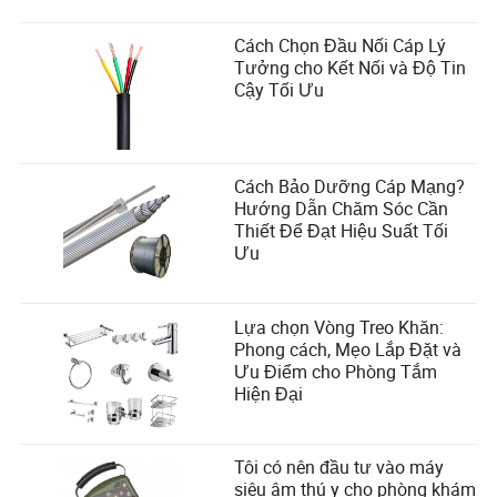
Cách Chọn Đầu Nối Cáp Lý
Dòng
Tồn kho
Tưởng cho Kết Nối và Độ Tin
chảy
cuối năm
Cậy Tối Ưu
Năm
hàng năm
(triệu
(triệu
USD)
USD)
Cách Bảo Dưỡng Cáp Mạng?
Hướng Dẫn Chăm Sóc Cần
2020
2,198.40
17,938.80
Thiết Để Đạt Hiệu Suất Tối
Ưu
2021
4,372.50
20,080.50
Lựa chọn Vòng Treo Khăn:
Phong cách, Mẹo Lắp Đặt và
2022
4,549.60
24,722.10
Ưu Điểm cho Phòng Tắm
Hiện Đại
2023
3,133.10
26,346.20
Tôi có nên đầu tư vào máy
siêu âm thú y cho phòng khám