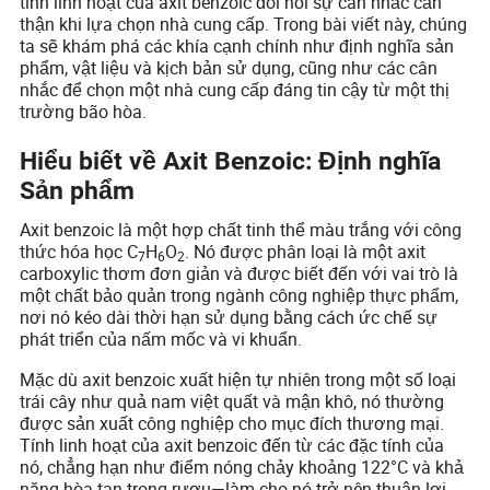
tính linh hoạt của axit benzoic đòi hỏi sự cân nhắc cẩn
thận khi lựa chọn nhà cung cấp. Trong bài viết này, chúng
ta sẽ khám phá các khía cạnh chính như định nghĩa sản
phẩm, vật liệu và kịch bản sử dụng, cũng như các cân
nhắc để chọn một nhà cung cấp đáng tin cậy từ một thị
trường bão hòa.
Hiểu biết về Axit Benzoic: Định nghĩa
Sản phẩm
Axit benzoic là một hợp chất tinh thể màu trắng với công
thức hóa học C
H
O
. Nó được phân loại là một axit
7
6
2
carboxylic thơm đơn giản và được biết đến với vai trò là
một chất bảo quản trong ngành công nghiệp thực phẩm,
nơi nó kéo dài thời hạn sử dụng bằng cách ức chế sự
phát triển của nấm mốc và vi khuẩn.
Mặc dù axit benzoic xuất hiện tự nhiên trong một số loại
trái cây như quả nam việt quất và mận khô, nó thường
được sản xuất công nghiệp cho mục đích thương mại.
Tính linh hoạt của axit benzoic đến từ các đặc tính của
nó, chẳng hạn như điểm nóng chảy khoảng 122°C và khả
năng hòa tan trong rượu—làm cho nó trở nên thuận lợi