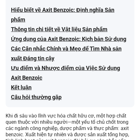
Hiểu biết về Axit Benzoic: Định nghĩa Sản
phẩm
Thông tin chi tiết về Vật liệu Sản phẩm
Ứng dụng của Axit Benzoic: Kịch bản Sử dụng
Các Cân nhắc Chính và Mẹo để Tìm Nhà sản
xuất Đáng tin cậy
Ưu điểm và Nhược điểm của Việc Sử dụng
Axit Benzoic
Kết luận
Câu hỏi thường gặp
Khi đi sâu vào lĩnh vực hóa chất hữu cơ, một hợp chất
quen thuộc với nhiều người—một yếu tố chủ chốt trong
các ngành công nghiệp, dược phẩm và thực phẩm: axit
benzoic. Xuất hiện tự nhiên và được sản xuất tổng hợp,