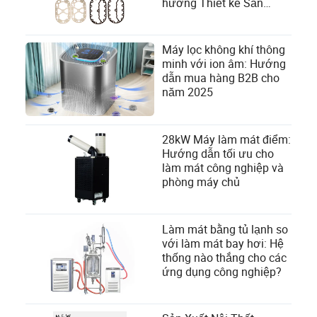
hướng Thiết kế Sản
phẩm theo Nhu cầu
Người dùng trong Ngành
Công nghiệp Máy nén
Máy lọc không khí thông
minh với ion âm: Hướng
dẫn mua hàng B2B cho
năm 2025
28kW Máy làm mát điểm:
Hướng dẫn tối ưu cho
làm mát công nghiệp và
phòng máy chủ
Làm mát bằng tủ lạnh so
với làm mát bay hơi: Hệ
thống nào thắng cho các
ứng dụng công nghiệp?