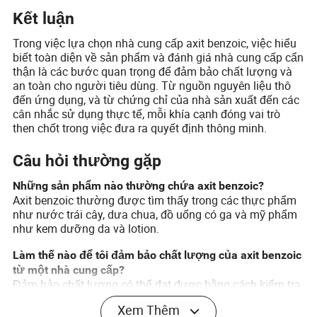
Kết luận
Trong việc lựa chọn nhà cung cấp axit benzoic, việc hiểu
biết toàn diện về sản phẩm và đánh giá nhà cung cấp cẩn
thận là các bước quan trọng để đảm bảo chất lượng và
an toàn cho người tiêu dùng. Từ nguồn nguyên liệu thô
đến ứng dụng, và từ chứng chỉ của nhà sản xuất đến các
cân nhắc sử dụng thực tế, mỗi khía cạnh đóng vai trò
then chốt trong việc đưa ra quyết định thông minh.
Câu hỏi thường gặp
Những sản phẩm nào thường chứa axit benzoic?
Axit benzoic thường được tìm thấy trong các thực phẩm
như nước trái cây, dưa chua, đồ uống có ga và mỹ phẩm
như kem dưỡng da và lotion.
Làm thế nào để tôi đảm bảo chất lượng của axit benzoic
từ một nhà cung cấp?
Đảm bảo chất lượng có thể đạt được bằng cách kiểm tra
các chứng chỉ của nhà cung cấp, yêu cầu các bảng dữ
Xem Thêm
liệu an toàn vật liệu và tiến hành kiểm tra bên thứ ba về