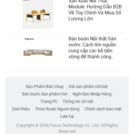
Sản Xuất Nội Thất
Module: Hướng Dẫn B2B
Về Tùy Chỉnh Và Mua Số
Lượng Lớn
Bán buôn Nội thất Sân
vườn: Cách tìm nguồn
cung cấp các bộ bền
vững để thành công
trong kinh doanh bán lẻ
ngoài trời
Sản Phẩm Bán Chạy
Giá sản phẩm nổi bật
Bán buôn Sản phẩm Hot
Ngôi Sao Nhập Hàng
Trang PC
Thông tin chi tiết
Giới thiệu
Thỏa thuận Người dùng
Chính sách bảo mật
Liên hệ
Copyright © 2026 Focus Technology Co., Ltd. All Rights
Reserved