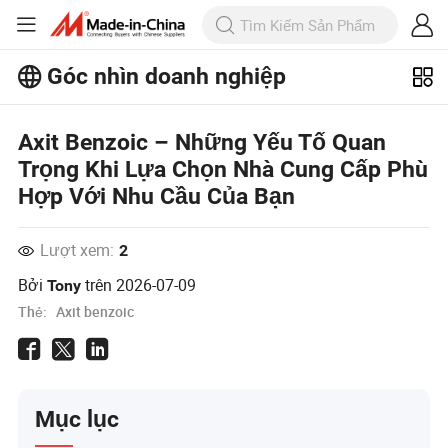
Góc nhìn doanh nghiệp
Khám phá thêm các bài viết phổ biến
trên Business Insights!
Xem Thêm
Axit Benzoic – Những Yếu Tố Quan
Trọng Khi Lựa Chọn Nhà Cung Cấp Phù
Hợp Với Nhu Cầu Của Bạn
Lượt xem:
2
Bởi
trên
2026-07-09
Tony
Thẻ:
Axit benzoic
Mục lục