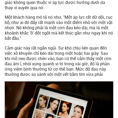
giác không quen thuộc vì áp lực được hướng
dưới
da
thay vì xuyên qua nó.
Một khách hàng mô tả nó như, "Một áp lực rất dữ dội, cục
bộ, như ai đó đẩy rất mạnh vào một điểm nhỏ với một vật
nhọn. Nó không phải là một cơn đau kéo dài, mà là một
khoảnh khắc 'ồ' đột ngột mà kết thúc gần như ngay khi nó
bắt đầu."
Cảm giác này rất ngắn ngủi. Sự khó chịu liên quan đến
việc xỏ khuyên chỉ kéo dài trong một hoặc hai giây. Sau
khi mỏ neo được chèn vào, bạn có thể cảm thấy một cơn
đau âm ỉ, nhói xung quanh vị trí trong vài giờ, đó là phản
ứng viêm bình thường từ cơ thể bạn. Mức độ đau này
thường được so sánh với một vết bầm tím vừa phải.