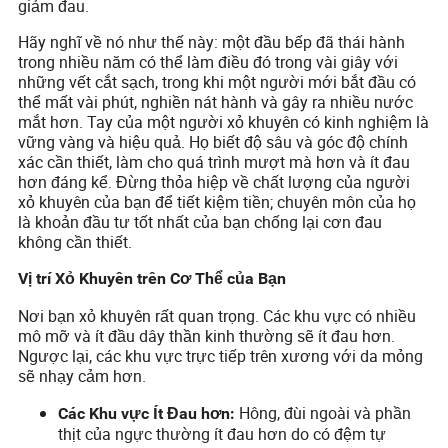
giảm đau.
Hãy nghĩ về nó như thế này: một đầu bếp đã thái hành
trong nhiều năm có thể làm điều đó trong vài giây với
những vết cắt sạch, trong khi một người mới bắt đầu có
thể mất vài phút, nghiền nát hành và gây ra nhiều nước
mắt hơn. Tay của một người xỏ khuyên có kinh nghiệm là
vững vàng và hiệu quả. Họ biết độ sâu và góc độ chính
xác cần thiết, làm cho quá trình mượt mà hơn và ít đau
hơn đáng kể. Đừng thỏa hiệp về chất lượng của người
xỏ khuyên của bạn để tiết kiệm tiền; chuyên môn của họ
là khoản đầu tư tốt nhất của bạn chống lại cơn đau
không cần thiết.
Vị trí Xỏ Khuyên trên Cơ Thể của Bạn
Nơi bạn xỏ khuyên rất quan trọng. Các khu vực có nhiều
mô mỡ và ít đầu dây thần kinh thường sẽ ít đau hơn.
Ngược lại, các khu vực trực tiếp trên xương với da mỏng
sẽ nhạy cảm hơn.
Hông, đùi ngoài và phần
Các Khu vực Ít Đau hơn:
thịt của ngực thường ít đau hơn do có đệm tự