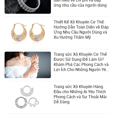
hơn so với xỏ khuyên tai đơn giản nhưng ít hơn so với
ứng nhu cầu của người dùng
các khu vực nhạy cảm cao như đầu vú.
Thiết Kế Xỏ Khuyên Cơ Thể:
Hướng Dẫn Toàn Diện về Đáp
Ứng Nhu Cầu Người Dùng và
Xu Hướng Thẩm Mỹ
Trang sức Xỏ Khuyên Cơ Thể
Được Sử Dụng Để Làm Gì?
Khám Phá Các Phong Cách và
Lợi Ích Cho Những Người Yêu
Thời Trang
Quản lý Đau Trong và Sau Khi Xỏ
Khuyên Dưới Da
Trang sức Xỏ Khuyên Hàng
Đầu cho Những Ai Yêu Thích
Mặc dù bạn không thể loại bỏ hoàn toàn cơn đau, bạn có
Phong Cách và Sự Thoải Mái
thể thực hiện một số bước để làm cho trải nghiệm thoải
Dễ Dàng
mái nhất có thể. Chuẩn bị đúng cách và chăm sóc sau
cẩn thận là chìa khóa không chỉ để quản lý sự khó chịu