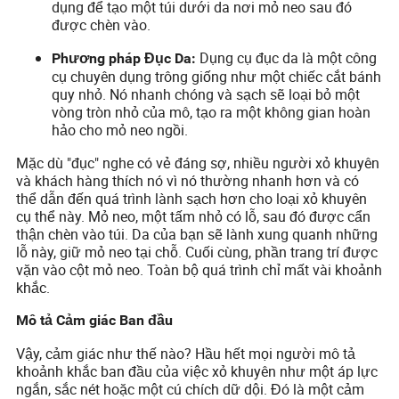
dụng để tạo một túi dưới da nơi mỏ neo sau đó
được chèn vào.
Dụng cụ đục da là một công
Phương pháp Đục Da:
cụ chuyên dụng trông giống như một chiếc cắt bánh
quy nhỏ. Nó nhanh chóng và sạch sẽ loại bỏ một
vòng tròn nhỏ của mô, tạo ra một không gian hoàn
hảo cho mỏ neo ngồi.
Mặc dù "đục" nghe có vẻ đáng sợ, nhiều người xỏ khuyên
và khách hàng thích nó vì nó thường nhanh hơn và có
thể dẫn đến quá trình lành sạch hơn cho loại xỏ khuyên
cụ thể này. Mỏ neo, một tấm nhỏ có lỗ, sau đó được cẩn
thận chèn vào túi. Da của bạn sẽ lành xung quanh những
lỗ này, giữ mỏ neo tại chỗ. Cuối cùng, phần trang trí được
vặn vào cột mỏ neo. Toàn bộ quá trình chỉ mất vài khoảnh
khắc.
Mô tả Cảm giác Ban đầu
Vậy, cảm giác như thế nào? Hầu hết mọi người mô tả
khoảnh khắc ban đầu của việc xỏ khuyên như một áp lực
ngắn, sắc nét hoặc một cú chích dữ dội. Đó là một cảm