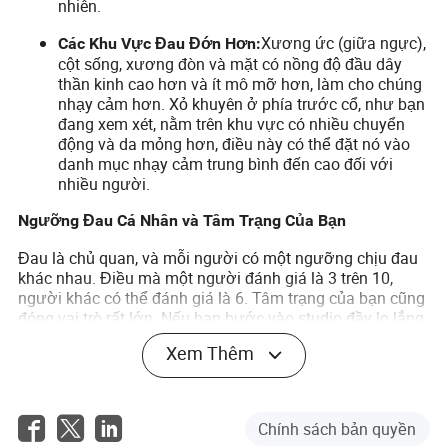
nhiên.
Xương ức (giữa ngực),
Các Khu Vực Đau Đớn Hơn:
cột sống, xương đòn và mặt có nồng độ đầu dây
thần kinh cao hơn và ít mô mỡ hơn, làm cho chúng
nhạy cảm hơn. Xỏ khuyên ở phía trước cổ, như bạn
đang xem xét, nằm trên khu vực có nhiều chuyển
động và da mỏng hơn, điều này có thể đặt nó vào
danh mục nhạy cảm trung bình đến cao đối với
nhiều người.
Ngưỡng Đau Cá Nhân và Tâm Trạng Của Bạn
Đau là chủ quan, và mỗi người có một ngưỡng chịu đau
khác nhau. Điều mà một người đánh giá là 3 trên 10,
người khác có thể đánh giá là 6. Tâm trạng của bạn cũng
đóng vai trò rất lớn. Nếu bạn bước vào studio đầy lo lắng,
cơ thể bạn sẽ căng thẳng, nhịp tim sẽ tăng lên và bạn sẽ
Xem Thêm
nhạy cảm hơn với đau đớn.
Ngược lại, nếu bạn bình tĩnh, nghỉ ngơi đầy đủ và đã ăn
một bữa ăn tốt, cơ thể bạn sẽ ở trạng thái tốt hơn nhiều
Chính sách bản quyền
để xử lý căng thẳng của quy trình. Thực hành các bài tập