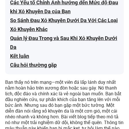
Các Yếu tố Chính Ảnh hưởng đến Mức độ Đau
khi Xỏ Khuyên Da của Bạn
So Sánh Đau Xỏ Khuyên Dưới Da Với Các Loại
Xỏ Khuyên Khác
Quản lý Đau Trong và Sau Khi Xỏ Khuyên Dưới
Da
Kết luận
Câu hỏi thường gặp
Bạn thấy nó trên mạng—một viên đá lấp lánh duy nhất
nằm hoàn hảo trên xương đòn hoặc sau gáy. Nó thanh
lịch, độc đáo và chính xác là vẻ ngoài bạn muốn. Bạn bắt
đầu nghiên cứu, sự phấn khích của bạn tăng lên với mỗi
bức ảnh. Nhưng sau đó bạn gặp một bức tường. Một
diễn đàn nói rằng xỏ khuyên da là một cơn gió, một cái
nhéo nhanh và không hơn. Bài viết blog tiếp theo mô tả
nó như một trải nghiệm dữ dội, không thể quên. Thông tin
mâu thuẫn này khiến bạn bị mắc kẹt, tự hỏi làm thế nào