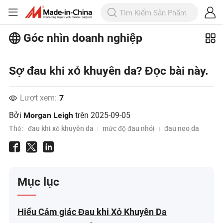
Góc nhìn doanh nghiệp
Khám phá thêm các bài viết phổ biến
trên Business Insights!
Sợ đau khi xỏ khuyên da? Đọc bài này.
Xem Thêm
Lượt xem:
7
Bởi
trên
2025-09-05
Morgan Leigh
Thẻ:
đau khi xỏ khuyên da
mức độ đau nhói
đau neo da
Mục lục
Hiểu Cảm giác Đau khi Xỏ Khuyên Da