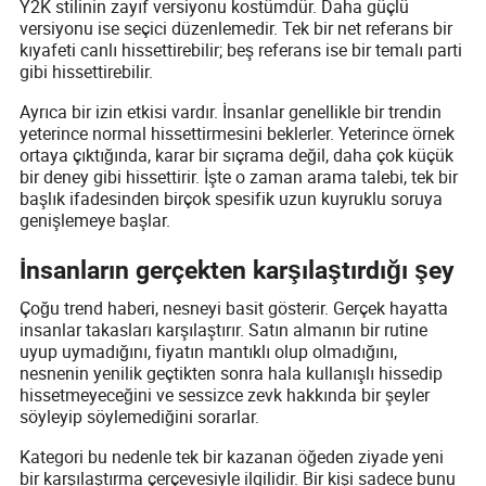
Y2K stilinin zayıf versiyonu kostümdür. Daha güçlü
versiyonu ise seçici düzenlemedir. Tek bir net referans bir
kıyafeti canlı hissettirebilir; beş referans ise bir temalı parti
gibi hissettirebilir.
Ayrıca bir izin etkisi vardır. İnsanlar genellikle bir trendin
yeterince normal hissettirmesini beklerler. Yeterince örnek
ortaya çıktığında, karar bir sıçrama değil, daha çok küçük
bir deney gibi hissettirir. İşte o zaman arama talebi, tek bir
başlık ifadesinden birçok spesifik uzun kuyruklu soruya
genişlemeye başlar.
İnsanların gerçekten karşılaştırdığı şey
Çoğu trend haberi, nesneyi basit gösterir. Gerçek hayatta
insanlar takasları karşılaştırır. Satın almanın bir rutine
uyup uymadığını, fiyatın mantıklı olup olmadığını,
nesnenin yenilik geçtikten sonra hala kullanışlı hissedip
hissetmeyeceğini ve sessizce zevk hakkında bir şeyler
söyleyip söylemediğini sorarlar.
Kategori bu nedenle tek bir kazanan öğeden ziyade yeni
bir karşılaştırma çerçevesiyle ilgilidir. Bir kişi sadece bunu