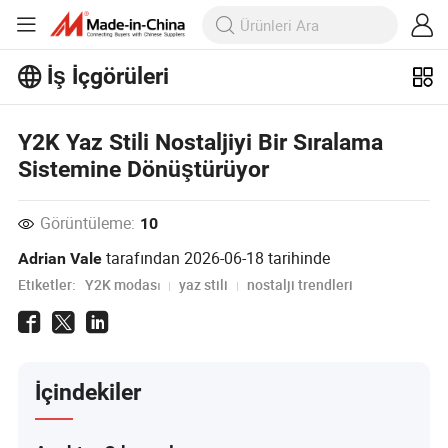
İş İçgörüleri
İş İçgörüleri'taki daha popüler
Y2K Yaz Stili Nostaljiyi Bir Sıralama
makaleleri keşfedin!
Daha Fazla Göster
Sistemine Dönüştürüyor
Görüntüleme:
10
tarafından
2026-06-18
tarihinde
Adrian Vale
Etiketler:
Y2K modası
yaz stili
nostalji trendleri
İçindekiler