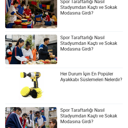
Spor Taraftarlığı Nasıl
zamanlarına, paralarına ve günlük rutinlerine saygı
Stadyumdan Kaçtı ve Sokak
gösteren yenilik isterler.
Modasına Girdi?
SSS
2026'da Y2K modası neden hala popüler?
Spor Taraftarlığı Nasıl
Erken dijital kültür, ünlü stili ve pandemi öncesi nostaljiden
Stadyumdan Kaçtı ve Sokak
canlı bir referans kütüphanesi sunar. İnsanlar bunu tam
Modasına Girdi?
olarak kopyalamadan eğlenceli bir şekilde kullanabilirler.
Birisi Y2K stilini kostümlü görünmeden nasıl giyebilir?
Her Durum İçin En Popüler
Bir veya iki sinyal seçin, örneğin bir dolgu topuklu sandal,
Ayakkabı Süslemeleri Nelerdir?
parlak çanta, sportif ceket veya katmanlı üst ve kıyafetin
geri kalanını basit tutun.
Markalar Y2K alışverişçileri hakkında ne anlamalıdır?
Hepsi aynı görünümü kovalamıyor. Net ruh hali
Spor Taraftarlığı Nasıl
kategorilerine, giyilebilir kumaşlara, kapsayıcı bedenlere ve
Stadyumdan Kaçtı ve Sokak
mevcut rutinlere uyan parçalara ihtiyaçları var.
Modasına Girdi?