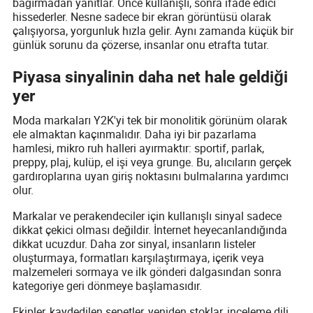
bağırmadan yanıtlar. Önce kullanışlı, sonra ifade edici
hissederler. Nesne sadece bir ekran görüntüsü olarak
çalışıyorsa, yorgunluk hızla gelir. Aynı zamanda küçük bir
günlük sorunu da çözerse, insanlar onu etrafta tutar.
Piyasa sinyalinin daha net hale geldiği
yer
Moda markaları Y2K'yi tek bir monolitik görünüm olarak
ele almaktan kaçınmalıdır. Daha iyi bir pazarlama
hamlesi, mikro ruh halleri ayırmaktır: sportif, parlak,
preppy, plaj, kulüp, el işi veya grunge. Bu, alıcıların gerçek
gardıroplarına uyan giriş noktasını bulmalarına yardımcı
olur.
Markalar ve perakendeciler için kullanışlı sinyal sadece
dikkat çekici olması değildir. İnternet heyecanlandığında
dikkat ucuzdur. Daha zor sinyal, insanların listeler
oluşturmaya, formatları karşılaştırmaya, içerik veya
malzemeleri sormaya ve ilk gönderi dalgasından sonra
kategoriye geri dönmeye başlamasıdır.
Ekipler, kaydedilen sepetler, yeniden stoklar, inceleme dili,