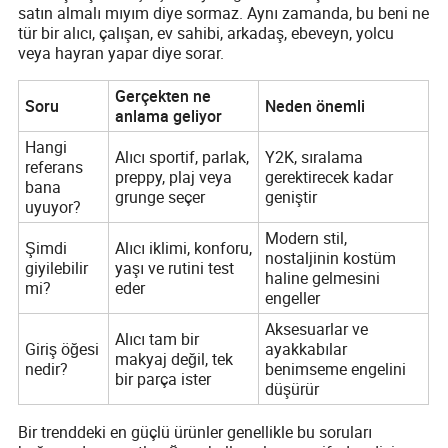
satın almalı mıyım diye sormaz. Aynı zamanda, bu beni ne
tür bir alıcı, çalışan, ev sahibi, arkadaş, ebeveyn, yolcu
veya hayran yapar diye sorar.
Gerçekten ne
Soru
Neden önemli
anlama geliyor
Hangi
Alıcı sportif, parlak,
Y2K, sıralama
referans
preppy, plaj veya
gerektirecek kadar
bana
grunge seçer
geniştir
uyuyor?
Modern stil,
Şimdi
Alıcı iklimi, konforu,
nostaljinin kostüm
giyilebilir
yaşı ve rutini test
haline gelmesini
mi?
eder
engeller
Aksesuarlar ve
Alıcı tam bir
Giriş öğesi
ayakkabılar
makyaj değil, tek
nedir?
benimseme engelini
bir parça ister
düşürür
Bir trenddeki en güçlü ürünler genellikle bu soruları