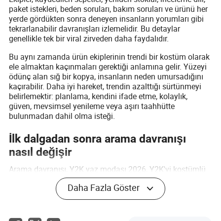
paket istekleri, beden soruları, bakım soruları ve ürünü her
yerde gördükten sonra deneyen insanların yorumları gibi
tekrarlanabilir davranışları izlemelidir. Bu detaylar
genellikle tek bir viral zirveden daha faydalıdır.
Bu aynı zamanda ürün ekiplerinin trendi bir kostüm olarak
ele almaktan kaçınmaları gerektiği anlamına gelir. Yüzeyi
ödünç alan sığ bir kopya, insanların neden umursadığını
kaçırabilir. Daha iyi hareket, trendin azalttığı sürtünmeyi
belirlemektir: planlama, kendini ifade etme, kolaylık,
güven, mevsimsel yenileme veya aşırı taahhütte
bulunmadan dahil olma isteği.
İlk dalgadan sonra arama davranışı
nasıl değişir
Arama davranışı, Y2K yaz modası 2026, Y2K'yi kostümlü
görünmeden nasıl giyilir, dolgu topuklu sandalet trendi, tığ
Daha Fazla Göster
işi kafatası şapka kıyafeti, akuamarin çekirdek ve
katmanlı üstler yaz kıyafeti gibi uzun kuyruklu sorguları
içerir.