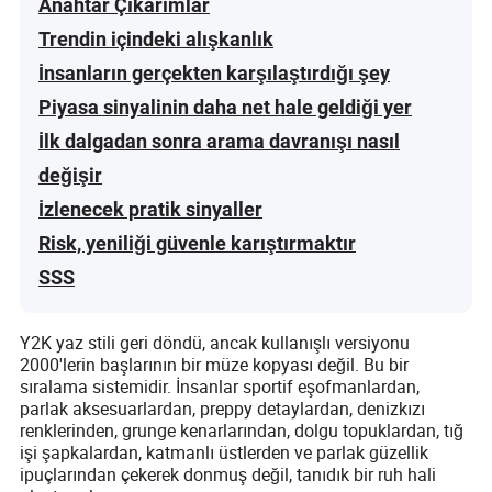
Anahtar Çıkarımlar
Trendin içindeki alışkanlık
İnsanların gerçekten karşılaştırdığı şey
Piyasa sinyalinin daha net hale geldiği yer
İlk dalgadan sonra arama davranışı nasıl
değişir
İzlenecek pratik sinyaller
Risk, yeniliği güvenle karıştırmaktır
SSS
Y2K yaz stili geri döndü, ancak kullanışlı versiyonu
2000'lerin başlarının bir müze kopyası değil. Bu bir
sıralama sistemidir. İnsanlar sportif eşofmanlardan,
parlak aksesuarlardan, preppy detaylardan, denizkızı
renklerinden, grunge kenarlarından, dolgu topuklardan, tığ
işi şapkalardan, katmanlı üstlerden ve parlak güzellik
ipuçlarından çekerek donmuş değil, tanıdık bir ruh hali