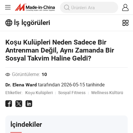
İş İçgörüleri
İş İçgörüleri'taki daha popüler
makaleleri keşfedin!
Daha Fazla Göster
Koşu Kulüpleri Neden Sadece Bir
Antrenman Değil, Aynı Zamanda Bir
Sosyal Takvim Haline Geldi?
Görüntüleme:
10
tarafından
2026-05-15
tarihinde
Dr. Elena Ward
Etiketler:
Koşu Kulüpleri
Sosyal Fitness
Wellness Kültürü
İçindekiler