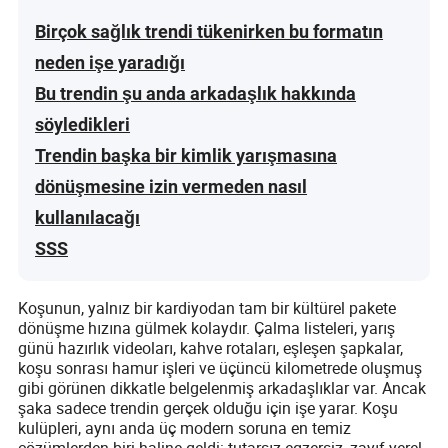
Birçok sağlık trendi tükenirken bu formatın
neden işe yaradığı
Bu trendin şu anda arkadaşlık hakkında
söyledikleri
Trendin başka bir kimlik yarışmasına
dönüşmesine izin vermeden nasıl
kullanılacağı
SSS
Koşunun, yalnız bir kardiyodan tam bir kültürel pakete
dönüşme hızına gülmek kolaydır. Çalma listeleri, yarış
günü hazırlık videoları, kahve rotaları, eşleşen şapkalar,
koşu sonrası hamur işleri ve üçüncü kilometrede oluşmuş
gibi görünen dikkatle belgelenmiş arkadaşlıklar var. Ancak
şaka sadece trendin gerçek olduğu için işe yarar. Koşu
kulüpleri, aynı anda üç modern soruna en temiz
çözümlerden biri haline geldi: tutarsız egzersiz, zayıf yerel