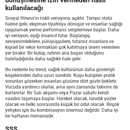
dönüşmesine izin vermeden nasıl
kullanılacağı
Sosyal fitness'ın riskli versiyonu açıktır. Tempo statü
haline gelir, ekipman tiyatroya dönüşür ve insanlar sağlığı
uygulamak yerine performans sergilemeye başlar. Daha
iyi versiyon, eşiği insancıl tutar. Başlangıç
seviyesindekilere, yürüyüşçülere, tutarsız insanlara ve
kişisel bir rekor kırmaktan çok katılmaya önem verenlere
yer bırakır. Bir kulüp, rutinin ana başarı olduğunu
hatırladığında daha sağlıklı hale gelir.
Bu nedenle bu trend, sağlık kültürünün daha gösterişli
köşelerinden daha uzun sürebilir. Koşu kulüpleri pratik
sorunları çözerken insanları çözüme dört gözle bekletir.
Vücuda yardımcı olurlar, ama aynı zamanda takvimi de
kurtarırlar. Bir Salı akşamı veya Pazar sabahı kendi
vaadini taşımaya başlar. Hareket olacak, tanıdık yüzler
olacak ve belki sonrasında küçük bir ödül olacak. Birçok
yetişkin için bu kombinasyon önemsiz değildir. Daha iyi
bir haftanın mimarisidir.
SSS