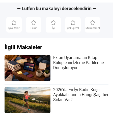
— Lütfen bu makaleyi derecelendirin —
Çok fakir
Fakir
İyi
Çok güzel
Mükemmel
İlgili Makaleler
Ekran Uyarlamaları Kitap
Kulüplerini İzleme Partilerine
Dönüştürüyor
2026'da En İyi Kadın Koşu
Ayakkabılarının Hangi Şaşırtıcı
Sırları Var?