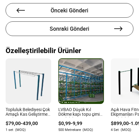
Önceki Gönderi
Sonraki Gönderi
Özelleştirilebilir Ürünler
Topluluk Belediyesi Çok
LVBAO Düşük Kıl
Açık Hava Fit
Amaçlı Kas Geliştirme
Dökme kapı topu çimi
Ekipmanları Pa
Parkı Fitness Eğitim
Topluluk Fitness Uzun
Topluluk İnsa
$
79,00
-
439,00
$
0,99
-
9,99
$
899,00
-
1.0
Ekipmanları
Süreli Kullanım Testi
Yukarı İki Yat
1 set
(MOQ)
500 Metrekare
(MOQ)
4 Set
(MOQ)