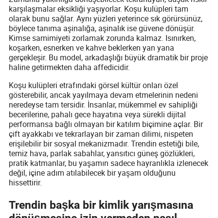
karşılaşmalar eksikliği yaşıyorlar. Koşu kulüpleri tam
olarak bunu sağlar. Aynı yüzleri yeterince sık görürsünüz,
böylece tanıma aşinalığa, aşinalık ise güvene dönüşür.
Kimse samimiyeti zorlamak zorunda kalmaz. Isınırken,
koşarken, esnerken ve kahve beklerken yan yana
gerçekleşir. Bu model, arkadaşlığı büyük dramatik bir proje
haline getirmekten daha affedicidir.
Koşu kulüpleri etrafındaki görsel kültür onları özel
gösterebilir, ancak yayılmaya devam etmelerinin nedeni
neredeyse tam tersidir. İnsanlar, mükemmel ev sahipliği
becerilerine, pahalı gece hayatına veya sürekli dijital
performansa bağlı olmayan bir katılım biçimine açlar. Bir
çift ayakkabı ve tekrarlayan bir zaman dilimi, nispeten
erişilebilir bir sosyal mekanizmadır. Trendin estetiği bile,
temiz hava, parlak sabahlar, yansıtıcı güneş gözlükleri,
pratik katmanlar, bu yaşamın sadece hayranlıkla izlenecek
değil, içine adım atılabilecek bir yaşam olduğunu
hissettirir.
Trendin başka bir kimlik yarışmasına