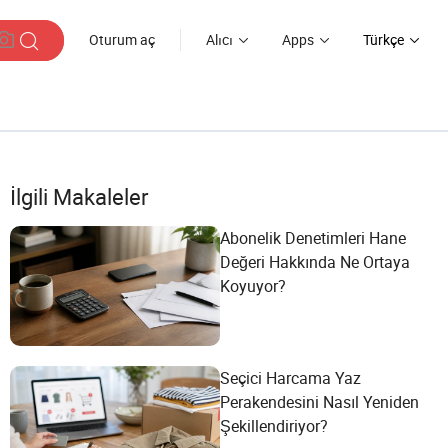
Oturum aç
Alıcı
Apps
Türkçe
İlgili Makaleler
Abonelik Denetimleri Hane
Değeri Hakkında Ne Ortaya
Koyuyor?
Seçici Harcama Yaz
Perakendesini Nasıl Yeniden
Şekillendiriyor?