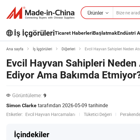
Ürünler
İş İçgörüleri
Ticaret Haberleri
Başlatmak
Endüstri A
İş İçgörüleri'taki daha popüler
Ana sayfa
İş İçgörüleri
Diğerleri
Evcil Hayvan Sahipleri Neden At
makaleleri keşfedin!
Evcil Hayvan Sahipleri Neden 
Daha Fazla Göster
Ediyor Ama Bakımda Etmiyor
Görüntüleme:
9
tarafından
2026-05-09
tarihinde
Simon Clarke
Etiketler:
Evcil Hayvan Harcamaları
Tüketici Değeri
Perakende
İçindekiler