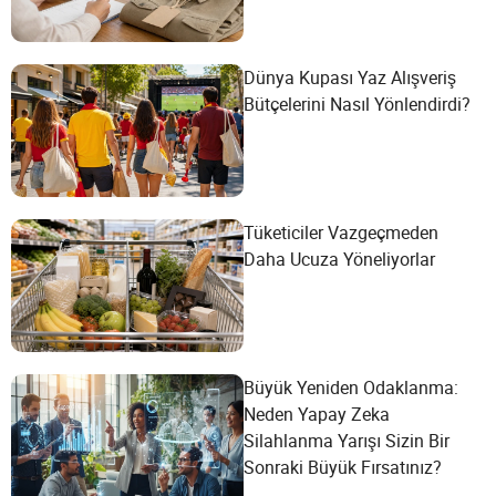
Dünya Kupası Yaz Alışveriş
Bütçelerini Nasıl Yönlendirdi?
Tüketiciler Vazgeçmeden
Daha Ucuza Yöneliyorlar
Büyük Yeniden Odaklanma:
Neden Yapay Zeka
Silahlanma Yarışı Sizin Bir
Sonraki Büyük Fırsatınız?