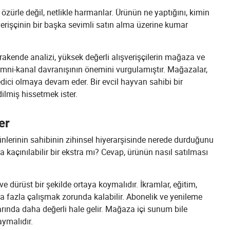
 özürle değil, netlikle harmanlar. Ürünün ne yaptığını, kimin
şverişçinin bir başka sevimli satın alma üzerine kumar
akende analizi, yüksek değerli alışverişçilerin mağaza ve
i omni-kanal davranışının önemini vurgulamıştır. Mağazalar,
dici olmaya devam eder. Bir evcil hayvan sahibi bir
ilmiş hissetmek ister.
er
ünlerinin sahibinin zihinsel hiyerarşisinde nerede durduğunu
sa kaçınılabilir bir ekstra mı? Cevap, ürünün nasıl satılması
e dürüst bir şekilde ortaya koymalıdır. İkramlar, eğitim,
a fazla çalışmak zorunda kalabilir. Abonelik ve yenileme
arında daha değerli hale gelir. Mağaza içi sunum bile
aymalıdır.