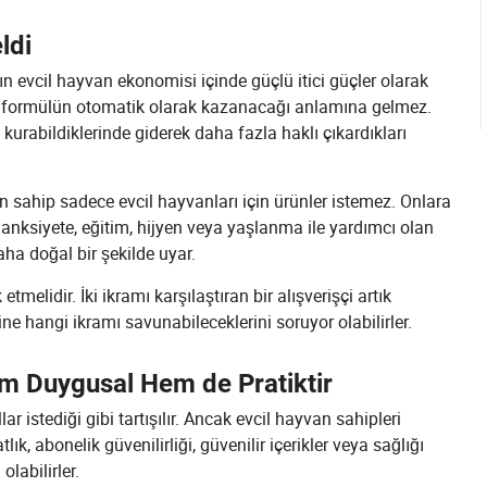
ldi
ın evcil hayvan ekonomisi içinde güçlü itici güçler olarak
um formülün otomatik olarak kazanacağı anlamına gelmez.
kurabildiklerinde giderek daha fazla haklı çıkardıkları
 sahip sadece evcil hayvanları için ürünler istemez. Onlara
m, anksiyete, eğitim, hijyen veya yaşlanma ile yardımcı olan
ha doğal bir şekilde uyar.
elidir. İki ikramı karşılaştıran bir alışverişçi artık
e hangi ikramı savunabileceklerini soruyor olabilirler.
m Duygusal Hem de Pratiktir
r istediği gibi tartışılır. Ancak evcil hayvan sahipleri
lık, abonelik güvenilirliği, güvenilir içerikler veya sağlığı
labilirler.