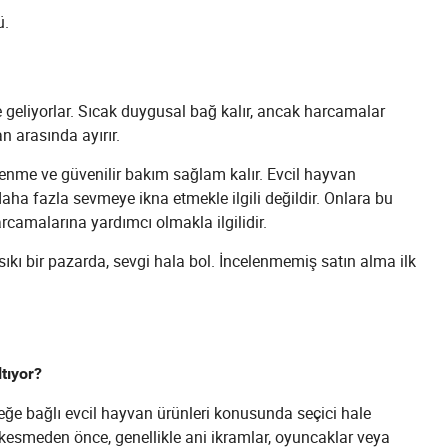
ü.
e geliyorlar. Sıcak duygusal bağ kalır, ancak harcamalar
an arasında ayırır.
lenme ve güvenilir bakım sağlam kalır. Evcil hayvan
ha fazla sevmeye ikna etmekle ilgili değildir. Onlara bu
arcamalarına yardımcı olmakla ilgilidir.
sıkı bir pazarda, sevgi hala bol. İncelenmemiş satın alma ilk
tıyor?
eğe bağlı evcil hayvan ürünleri konusunda seçici hale
eri kesmeden önce, genellikle ani ikramlar, oyuncaklar veya