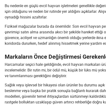
Bu nedenle en güçlü evcil hayvan işletmeleri genellikle değeri
için olduğunu ve neden bir rutinde yer aldığını açıklarlar. Alı
oynadığı hissini azaltırlar.
Fiziksel mağazalar burada da önemlidir. Son evcil hayvan per
çevrimiçi satın alma arasında akıcı bir şekilde hareket ettiğ
güvence, aciliyet ve uzmanlığın önemli olduğu yerlerde ikna e
koridorda dururken, hedef alınmış hissetmek yerine yardım ed
Markaların Önce Değiştirmesi Gerekenl
Harcamalar seçici hale geldiğinde, evcil hayvan markaları ür
incelemelidir. Bir rutin mi, bir ödül mü, küçük bir lüks mü yok
ve tanımlanması gerektiğini değiştirir.
Sağlık veya işlevsel bir hikayesi olan ürünler bu durumu açık v
beslenme veya başka bir pratik sonuçla bağlantı kurarak dah
modelleri, güvenilir temel ihtiyaçlardan sürtünmeyi kaldırdıkl
rastgele bolluktan uzaklaşıp güven artırıcı rehberliğe doğru k