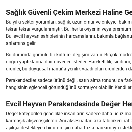
Sağlık Güvenli Çekim Merkezi Haline Ge
Bu yılki sektör yorumları, sağlık, uzun ömür ve önleyici bakım
tekrar tekrar vurgulanmıştır. Bu, her takviyenin veya premi
Bu, evcil hayvan sahiplerinin harcamalarını, bakımla bağlantı 
anlamına gelir.
Bu durumda gömülü bir kültürel değişim vardır. Birçok modern
doğru yaptıklarına dair güvence isterler. Hareketlilik, sindiri
ürünler, bu duygusal mantığa yenilik vaadi olan ürünlerden da
Perakendeciler sadece ürünü değil, satın alma tonunu da fark etm
hangisinin eğlenceli göründüğünü sormuyor olabilir. Kendilerin
Evcil Hayvan Perakendesinde Değer He
Değer kategorileri genellikle insanların sadece daha ucuz malla
karmaşık alışverişçilerdir. Ani aksesuarları azaltabilirken, rahat
açıkça destekleyen bir ürün için daha fazla harcamaya istekli o