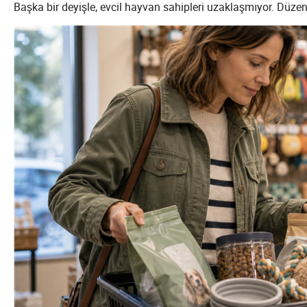
Başka bir deyişle, evcil hayvan sahipleri uzaklaşmıyor. Düzen