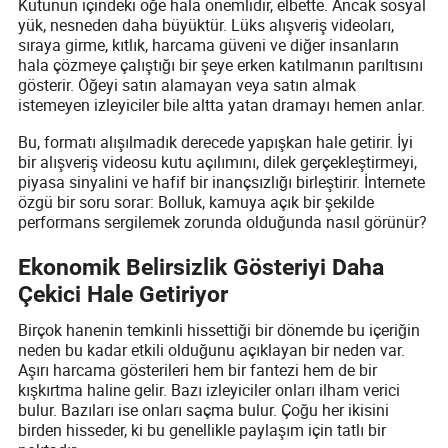
Kutunun içindeki öğe hala önemlidir, elbette. Ancak sosyal
yük, nesneden daha büyüktür. Lüks alışveriş videoları,
sıraya girme, kıtlık, harcama güveni ve diğer insanların
hala çözmeye çalıştığı bir şeye erken katılmanın parıltısını
gösterir. Öğeyi satın alamayan veya satın almak
istemeyen izleyiciler bile altta yatan dramayı hemen anlar.
Bu, formatı alışılmadık derecede yapışkan hale getirir. İyi
bir alışveriş videosu kutu açılımını, dilek gerçekleştirmeyi,
piyasa sinyalini ve hafif bir inançsızlığı birleştirir. İnternete
özgü bir soru sorar: Bolluk, kamuya açık bir şekilde
performans sergilemek zorunda olduğunda nasıl görünür?
Ekonomik Belirsizlik Gösteriyi Daha
Çekici Hale Getiriyor
Birçok hanenin temkinli hissettiği bir dönemde bu içeriğin
neden bu kadar etkili olduğunu açıklayan bir neden var.
Aşırı harcama gösterileri hem bir fantezi hem de bir
kışkırtma haline gelir. Bazı izleyiciler onları ilham verici
bulur. Bazıları ise onları saçma bulur. Çoğu her ikisini
birden hisseder, ki bu genellikle paylaşım için tatlı bir