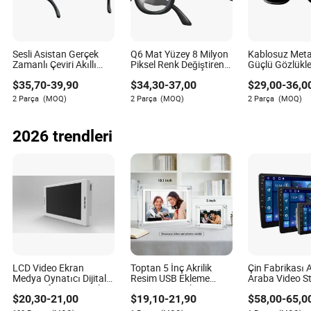
Sesli Asistan Gerçek
Q6 Mat Yüzey 8 Milyon
Kablosuz Meta 
Zamanlı Çeviri Akıllı
Piksel Renk Değiştiren
Güçlü Gözlükle
Yapay Zeka Fotoğraf
Lens Bluetooth WiFi
Kamera Video
$
35,70
-
39,90
$
34,30
-
37,00
$
29,00
-
36,0
Video Gözlükleri
Kamera Video Ai Akıllı
Yapay Zeka G
Gözlükler
Gözlüğü Chat
2 Parça
(MOQ)
2 Parça
(MOQ)
2 Parça
(MOQ)
2026 trendleri
LCD Video Ekran
Toptan 5 İnç Akrilik
Çin Fabrikası 
Medya Oynatıcı Dijital
Resim USB Ekleme
Araba Video S
Fotoğraf Çerçevesi ile
Oynatma Fonksiyonu
GPS Navigasy
$
20,30
-
21,00
$
19,10
-
21,90
$
58,00
-
65,0
Hoparlör Ön
Video Sonsuz Nesne
Ses Sistemi
Şeffaf Dijital Fotoğraf