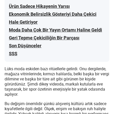
Ürün Sadece Hikayenin Yarısı
Ekonomik Belirsizlik Gösteriyi Daha Çekici
Hale Getiriyor
Moda Daha Çok Bir Yayın Ortamı Haline Geldi
Geri Tepme Çekiciliğin Bir Parçası
Son Düşünceler
SSS
Lüks moda eskiden bazı ritüellerle gelirdi. Onu dergilerde,
mağaza vitrinlerinde, kırmızı halılarda, belki başka bir vergi
dilimine ve başka bir türe ait gibi görünen bir kişide
görürdünüz. Şimdi dikey videoda, markalı kutularla eve
taşınarak, bir spor özetinin enerjisiyle bir yatak odasında
açılıyor.
Bu değişim önemlidir çünkü alışveriş kültürü artık sadece
kıyafetlerle ilgili değil. Ölçek, erişim ve bakışın ruh haliyle
ilgilidir. Yüksek kaliteli alışveriş kısa biçimli bir performans