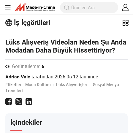
İş İçgörüleri
İş İçgörüleri'taki daha popüler
makaleleri keşfedin!
Daha Fazla Göster
Lüks Alışveriş Videoları Neden Şu Anda
Modadan Daha Büyük Hissettiriyor?
Görüntüleme:
6
tarafından
2026-05-12
tarihinde
Adrian Vale
Etiketler:
Moda Kültürü
Lüks Alışverişler
Sosyal Medya
Trendleri
İçindekiler