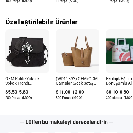
100 Parça
(MOQ)
1 Parça
(MOQ)
1 Parça
(MOQ)
Çerçevesi
Özelleştirilebilir Ürünler
OEM Kalite Yüksek
(WD11593) OEM/ODM
Ekolojik Eğilim
Sokak Trendi
Çantalar Sıcak Satış
Dönüşümlü Alı
Messenger Trapstar
Omuz Çantası Toptan
Günlük Kullan
$
5,50
-
5,80
$
11,00
-
12,00
$
0,10
-
0,30
Tanıtım Okul Hediyesi
Kova Çantası Trend
Promosyon Ka
Erkek Tote Bayan Kadın
Bayan Alışveriş Çantası
Torba
200 Parça
(MOQ)
300 Parça
(MOQ)
300 pieces
(MOQ
Alışveriş Seyahat Tek
El Çantası Moda
Omuz Moda Çantası
— Lütfen bu makaleyi derecelendirin —