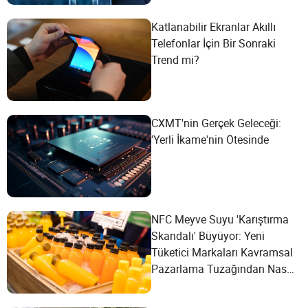
Katlanabilir Ekranlar Akıllı
Telefonlar İçin Bir Sonraki
Trend mi?
CXMT'nin Gerçek Geleceği:
'Yerli İkame'nin Ötesinde
NFC Meyve Suyu 'Karıştırma
Skandalı' Büyüyor: Yeni
Tüketici Markaları Kavramsal
Pazarlama Tuzağından Nasıl
Kaçınabilir?