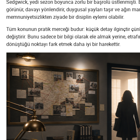
Sedgwick, yedi sezon boyunca zorlu bir başrolü üstlenmişti. Bir
görünür, davayı yönlendirir, duygusal yayları taşır ve ağın ma
memnuniyetsizlikten ziyade bir disiplin eylemi olabilir.
Tüm konunun pratik merceği budur: küçük detay ilginçtir çü
değiştirir. Bunu sadece bir bilgi olarak ele almak yerine, etrafı
dönüştüğü noktayı fark etmek daha iyi bir harekettir.