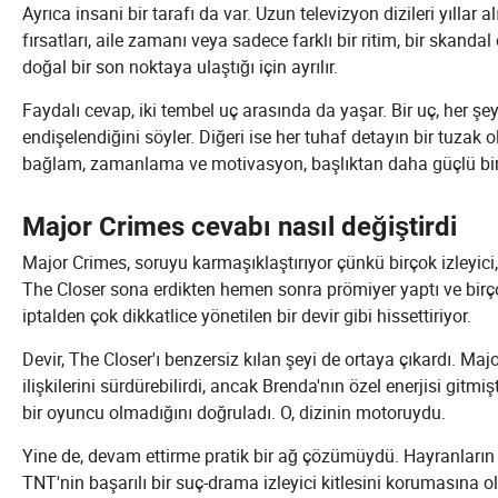
Ayrıca insani bir tarafı da var. Uzun televizyon dizileri yıllar 
fırsatları, aile zamanı veya sadece farklı bir ritim, bir skanda
doğal bir son noktaya ulaştığı için ayrılır.
Faydalı cevap, iki tembel uç arasında da yaşar. Bir uç, her şe
endişelendiğini söyler. Diğeri ise her tuhaf detayın bir tuzak
bağlam, zamanlama ve motivasyon, başlıktan daha güçlü bir 
Major Crimes cevabı nasıl değiştirdi
Major Crimes, soruyu karmaşıklaştırıyor çünkü birçok izleyici,
The Closer sona erdikten hemen sonra prömiyer yaptı ve birçok
iptalden çok dikkatlice yönetilen bir devir gibi hissettiriyor.
Devir, The Closer'ı benzersiz kılan şeyi de ortaya çıkardı. Majo
ilişkilerini sürdürebilirdi, ancak Brenda'nın özel enerjisi git
bir oyuncu olmadığını doğruladı. O, dizinin motoruydu.
Yine de, devam ettirme pratik bir ağ çözümüydü. Hayranların
TNT'nin başarılı bir suç-drama izleyici kitlesini korumasına ol