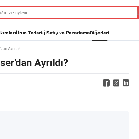
kımları
Ürün Tedariği
Satış ve Pazarlama
Diğerleri
dan Ayrıldı?
er'dan Ayrıldı?