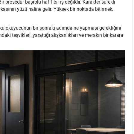
 prosedür başrolü hafif bir iş değildir. Karakter sürekli
rkasının yüzü haline gelir. Yüksek bir noktada bitirmek,
nkü okuyucunun bir sonraki adımda ne yapması gerektiğini
ndaki teşvikleri, yarattığı alışkanlıkları ve merakın bir karara