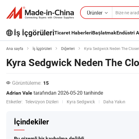
Ürünler
İş İçgörüleri
Ticaret Haberleri
Başlatmak
Endüstri A
İş İçgörüleri'taki daha popüler
Ana sayfa
İş İçgörüleri
Diğerleri
Kyra Sedgwick Neden The Closer'
makaleleri keşfedin!
Kyra Sedgwick Neden The Clos
Daha Fazla Göster
Görüntüleme:
15
tarafından
2026-05-20
tarihinde
Adrian Vale
Etiketler:
Televizyon Dizileri
Kyra Sedgwick
Daha Yakın
İçindekiler
Bu gizemli bir kaybolma değildi