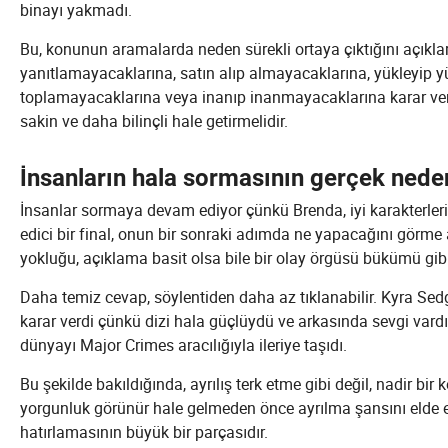
binayı yakmadı.
Bu, konunun aramalarda neden sürekli ortaya çıktığını açıklar.
yanıtlamayacaklarına, satın alıp almayacaklarına, yükleyip y
toplamayacaklarına veya inanıp inanmayacaklarına karar verme
sakin ve daha bilinçli hale getirmelidir.
İnsanların hala sormasının gerçek nede
İnsanlar sormaya devam ediyor çünkü Brenda, iyi karakterleri
edici bir final, onun bir sonraki adımda ne yapacağını görme
yokluğu, açıklama basit olsa bile bir olay örgüsü bükümü gibi 
Daha temiz cevap, söylentiden daha az tıklanabilir. Kyra Sed
karar verdi çünkü dizi hala güçlüydü ve arkasında sevgi vardı
dünyayı Major Crimes aracılığıyla ileriye taşıdı.
Bu şekilde bakıldığında, ayrılış terk etme gibi değil, nadir bir
yorgunluk görünür hale gelmeden önce ayrılma şansını elde e
hatırlamasının büyük bir parçasıdır.