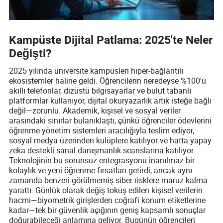
Kampüste Dijital Patlama: 2025'te Neler
Değişti?
2025 yılında üniversite kampüsleri hiper-bağlantılı
ekosistemler haline geldi. Öğrencilerin neredeyse %100'ü
akıllı telefonlar, dizüstü bilgisayarlar ve bulut tabanlı
platformlar kullanıyor, dijital okuryazarlık artık isteğe bağlı
değil—zorunlu. Akademik, kişisel ve sosyal veriler
arasındaki sınırlar bulanıklaştı, çünkü öğrenciler ödevlerini
öğrenme yönetim sistemleri aracılığıyla teslim ediyor,
sosyal medya üzerinden kulüplere katılıyor ve hatta yapay
zeka destekli sanal danışmanlık seanslarına katılıyor.
Teknolojinin bu sorunsuz entegrasyonu inanılmaz bir
kolaylık ve yeni öğrenme fırsatları getirdi, ancak aynı
zamanda benzeri görülmemiş siber risklere maruz kalma
yarattı. Günlük olarak değiş tokuş edilen kişisel verilerin
hacmi—biyometrik girişlerden coğrafi konum etiketlerine
kadar—tek bir güvenlik açığının geniş kapsamlı sonuçlar
doğurabileceği anlamına geliyor. Bugünün öğrencileri