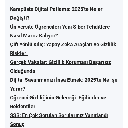
Kampüste Dijital Patlama: 2025'te Neler
Değişti?
Üniversite Öğrencileri Yeni Siber Tehditlere
Nasıl Maruz Kalıyor?
Çift Yönlü Kılıç: Yapay Zeka Araçları ve Gizlilik
Riskleri
Gerçek Vakalar: Gizlilik Koruması Başarısız
Olduğunda
Dijital Savunmanızı İnşa Etmek: 2025'te Ne İşe
Yarar?
Öğrenci Gizliliğinin Geleceği: Eğilimler ve
Beklentiler
SSS: En Çok Sorulan Sorularınız Yanıtlandı
Sonuç