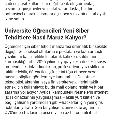
sadece pasif kullanıcılar değil; içerik oluşturucular,
çevrimiçi girişimciler ve dijital vatandaşlar, her biri
potansiyel olarak istismara açık benzersiz bir dijital ayak
izine sahip.
Üniversite Öğrencileri Yeni Siber
Tehditlere Nasıl Maruz Kalıyor?
Öğrenciler için siber tehdit manzarası dramatik bir şekilde
değişti. Geleneksel oltalama e-postaları ve kötü amaçlı
yazılımlar kalıcı tehlikeler olarak kalırken, saldırıların
karmaşıklığı arttı. 2025 yılında, yapay zeka destekli sosyal
mühendislik dolandırıcılıkları, profesörlerin yazı stillerini
taklit edebilir, öğrencileri şifrelerini ifşa etmeye veya
hassas bilgileri göndermeye kandırabilir. Deepfake
teknolojisi, akranları veya üniversite yetkililerini taklit
etmek için kullanılıyor, bu da mali dolandırıcılık ve itibar
zararına yol açıyor. Ayrıca, kampüsteki Nesnelerin İnterneti
(IoT) cihazlarının yaygınlaşması—akıllı yurt kilitleri ve
bağlı çalışma yardımcıları gibi—hackerlar için yeni giriş
noktaları yarattı. Son bir çalışma, üniversite ağlarının
%70'inden fazlasının geçen yıl en az bir önemli ihlal