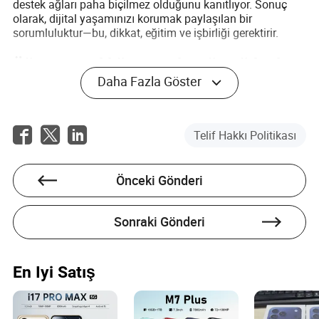
destek ağları paha biçilmez olduğunu kanıtlıyor. Sonuç
olarak, dijital yaşamınızı korumak paylaşılan bir
sorumluluktur—bu, dikkat, eğitim ve işbirliği gerektirir.
Öğrenci Gizliliğinin Geleceği: Eğilimler
Daha Fazla Göster
ve Beklentiler
İleriye bakıldığında, öğrenci gizliliği manzarası daha da
karmaşık hale gelecek. Kuantum bilişim, gelişmiş
Telif Hakkı Politikası
biyometri ve her yerde bulunan yapay zeka gibi bir sonraki
teknoloji dalgası hem yeni fırsatlar hem de yeni riskler
getirecek. Üniversiteler, öğrencilerin kendi verilerini kontrol
Önceki Gönderi
ettiği ve ihtiyaç duyulduğunda erişim izni verdiği merkezi
olmayan kimlik çözümlerini araştırıyor. Homomorfik
şifreleme ve federated learning gibi gizliliği artıran
Sonraki Gönderi
teknolojiler, bireysel gizliliği tehlikeye atmadan veri analizi
yapılmasına olanak tanımak için test ediliyor. Aynı
zamanda, yasama çerçeveleri yenilikle paralel olarak
gelişiyor, ancak küresel standartlar hala parçalı. Geleceğin
En Iyi Satış
öğrencileri sadece teknoloji konusunda bilgili değil, aynı
zamanda haklarının farkında olmalı, hem kurumlardan
hem de teknoloji sağlayıcılarından şeffaflık ve hesap