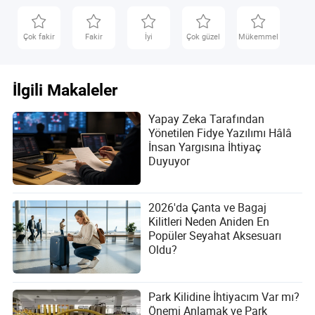
sadece rahatsızlıktan kaçınmakla ilgili değil—kimliğinizi,
akademik geleceğinizi ve refahınızı korumakla ilgilidir.
Riskleri anlayarak, daha iyi korumalar talep ederek ve
Çok fakir
Fakir
İyi
Çok güzel
Mükemmel
proaktif adımlar atarak, öğrenciler dijital çağda güvenle ve
güvenlikle yol alabilirler. Gelecek, hazırlıklı olanlara aittir—
siz onlardan biri olacak mısınız?
İlgili Makaleler
Yapay Zeka Tarafından
Yönetilen Fidye Yazılımı Hâlâ
İnsan Yargısına İhtiyaç
Duyuyor
2026'da Çanta ve Bagaj
Kilitleri Neden Aniden En
Popüler Seyahat Aksesuarı
Oldu?
Park Kilidine İhtiyacım Var mı?
Önemi Anlamak ve Park