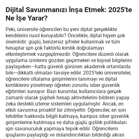
Dijital Savunmanızı İnşa Etmek: 2025'te
Ne İşe Yarar?
Peki, üniversite öğrencileri bu yeni dijital gerçeklikte
kendilerini nasıl koruyabilir? Öncelikle, dijital hijyen çok
önemlidir: güçlü, benzersiz şifreler kullanmak ve tüm
hesaplar için çok faktörlü kimlik doğrulamayı
etkinleştirmek vazgeçilmezdir. Öğrencilere düzenli olarak
uygulama izinlerini gözden geçirmeleri ve kişisel bilgilerini
paylaşırken—hatta güvenli görünen akademik ortamlarda
bile—dikkatli olmaları tavsiye edilir. 2025'teki üniversiteler,
öğrencilere oltalama girişimlerini tanımayı ve dijital
kimliklerini yönetmeyi öğreten zorunlu siber güvenlik
eğitimleri sunuyor. Bazı kurumlar, kullanıcılara gerçek
zamanlı olarak şüpheli hesap aktivitelerini bildiren yapay
zeka destekli izleme sistemleri uygulamıştır. Ancak, en
etkili savunma proaktif bir zihniyettir. Öğrenciler, en son
tehditler hakkında bilgili kalmaya, kampüs siber güvenlik
girişimlerine katılmaya ve daha güçlü gizlilik politikaları
için savunuculuk yapmaya teşvik edilir. Öğrencilerin
ipuçlarını paylaştığı ve dolandırıcılıkları bildirdiği akran