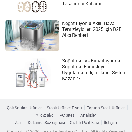
Tasarımını Kullanıcı
İhtiyaçlarıyla Uyumlu Hale
Getirme
Negatif İyonlu Akıllı Hava
Temizleyiciler: 2025 İçin B2B
Alıcı Rehberi
Soğutmalı vs Buharlaştırmalı
Soğutma: Endüstriyel
Uygulamalar İçin Hangi Sistem
Kazanır?
Çok Satılan Ürünler
Sıcak Ürünler Fiyatı
Toptan Sıcak Ürünler
Yıldız alıcı
PC Sitesi
Analizler
Zarf
Kullanıcı Sözleşmesi
Gizlilik Politikası
İletişim
Copyright © 2026 Focus Technology Co., Ltd. All Rights Reserved