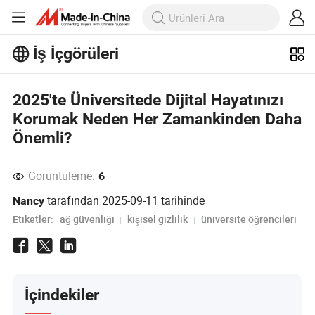
İş İçgörüleri
İş İçgörüleri'taki daha popüler
2025'te Üniversitede Dijital Hayatınızı
makaleleri keşfedin!
Daha Fazla Göster
Korumak Neden Her Zamankinden Daha
Önemli?
Görüntüleme:
6
tarafından
2025-09-11
tarihinde
Nancy
Etiketler:
ağ güvenliği
kişisel gizlilik
üniversite öğrencileri
İçindekiler