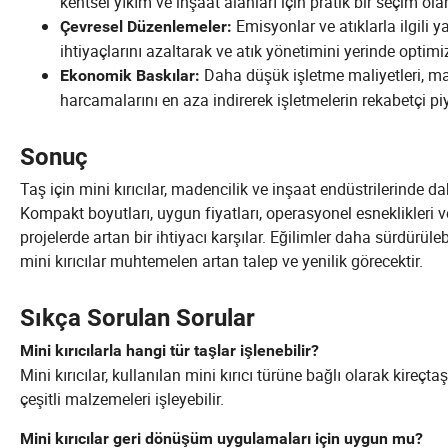
kentsel yıkım ve inşaat alanları için pratik bir seçim ola
Emisyonlar ve atıklarla ilgili 
Çevresel Düzenlemeler:
ihtiyaçlarını azaltarak ve atık yönetimini yerinde optim
Daha düşük işletme maliyetleri, mal
Ekonomik Baskılar:
harcamalarını en aza indirerek işletmelerin rekabetçi piy
Sonuç
Taş için mini kırıcılar, madencilik ve inşaat endüstrilerinde d
Kompakt boyutları, uygun fiyatları, operasyonel esneklikleri ve 
projelerde artan bir ihtiyacı karşılar. Eğilimler daha sürdürül
mini kırıcılar muhtemelen artan talep ve yenilik görecektir.
Sıkça Sorulan Sorular
Mini kırıcılarla hangi tür taşlar işlenebilir?
Mini kırıcılar, kullanılan mini kırıcı türüne bağlı olarak kireçt
çeşitli malzemeleri işleyebilir.
Mini kırıcılar geri dönüşüm uygulamaları için uygun mu?