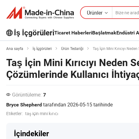
Ürünler
İş İçgörüleri
Ticaret Haberleri
Başlatmak
Endüstri A
İş İçgörüleri'taki daha popüler
Ana sayfa
İş İçgörüleri
Ürün Tedariği
Taş İçin Mini Kırıcıyı Nede
makaleleri keşfedin!
Taş İçin Mini Kırıcıyı Neden 
Daha Fazla Göster
Çözümlerinde Kullanıcı İhtiya
Görüntüleme:
7
tarafından
2026-05-15
tarihinde
Bryce Shepherd
Etiketler:
taş için mini kırıcı
İçindekiler