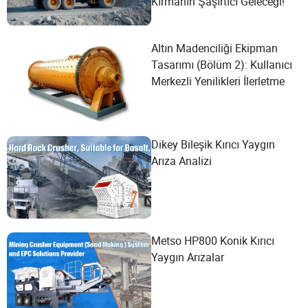
Kırmanın Şaşırtıcı Geleceği!
Altın Madenciliği Ekipman
Tasarımı (Bölüm 2): Kullanıcı
Merkezli Yenilikleri İlerletme
Dikey Bileşik Kırıcı Yaygın
Arıza Analizi
Metso HP800 Konik Kırıcı
Yaygın Arızalar