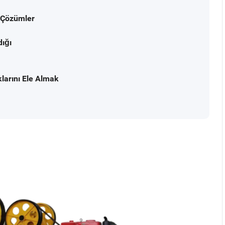
t Çözümler
dığı
larını Ele Almak