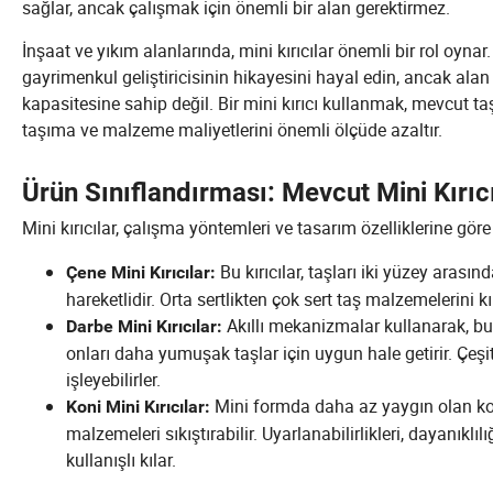
sağlar, ancak çalışmak için önemli bir alan gerektirmez.
İnşaat ve yıkım alanlarında, mini kırıcılar önemli bir rol oyna
gayrimenkul geliştiricisinin hikayesini hayal edin, ancak ala
kapasitesine sahip değil. Bir mini kırıcı kullanmak, mevcut t
taşıma ve malzeme maliyetlerini önemli ölçüde azaltır.
Ürün Sınıflandırması: Mevcut Mini Kırıcı
Mini kırıcılar, çalışma yöntemleri ve tasarım özelliklerine göre s
Bu kırıcılar, taşları iki yüzey arasın
Çene Mini Kırıcılar:
hareketlidir. Orta sertlikten çok sert taş malzemelerini kı
Akıllı mekanizmalar kullanarak, bu k
Darbe Mini Kırıcılar:
onları daha yumuşak taşlar için uygun hale getirir. Çeşitl
işleyebilirler.
Mini formda daha az yaygın olan koni
Koni Mini Kırıcılar:
malzemeleri sıkıştırabilir. Uyarlanabilirlikleri, dayanıklıl
kullanışlı kılar.