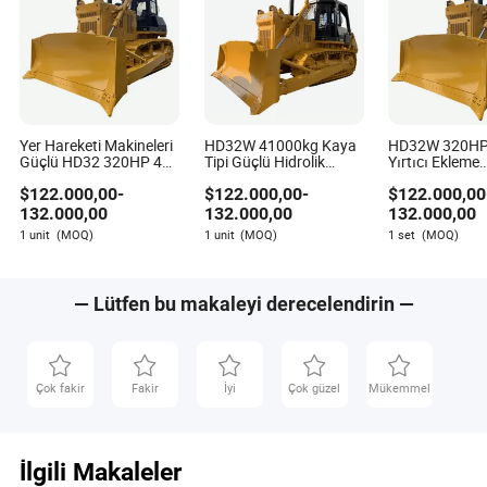
Daha düşük zemin basıncı toprak sıkışmasını azaltır.
Daha düşük ilk satın alma ve bakım maliyetleri.
Sık sık yeniden konumlandırma gerektiren
uygulamalar için idealdir.
Yer Hareketi Makineleri
HD32W 41000kg Kaya
HD32W 320HP
Güçlü HD32 320HP 40t
Tipi Güçlü Hidrolik
Yırtıcı Ekleme
Paletli Dozer ile
Tırmıklı Dozer
Madencilik Kay
$
122.000,00
-
$
122.000,00
-
$
122.000,00
Madencilik için Ripper
Tarayıcı Dozer
Çekiş ile
132.000,00
132.000,00
132.000,00
1 unit
(MOQ)
1 unit
(MOQ)
1 set
(MOQ)
— Lütfen bu makaleyi derecelendirin —
Çok fakir
Fakir
İyi
Çok güzel
Mükemmel
İlgili Makaleler