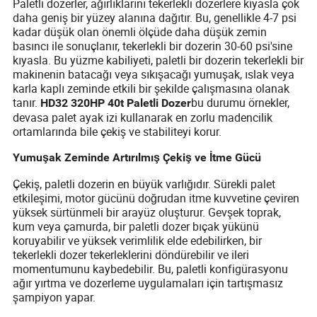
Paletli dozerler, ağırlıklarını tekerlekli dozerlere kıyasla çok
daha geniş bir yüzey alanına dağıtır. Bu, genellikle 4-7 psi
kadar düşük olan önemli ölçüde daha düşük zemin
basıncı ile sonuçlanır, tekerlekli bir dozerin 30-60 psi'sine
kıyasla. Bu yüzme kabiliyeti, paletli bir dozerin tekerlekli bir
makinenin batacağı veya sıkışacağı yumuşak, ıslak veya
karla kaplı zeminde etkili bir şekilde çalışmasına olanak
tanır.
bu durumu örnekler,
HD32 320HP 40t Paletli Dozer
devasa palet ayak izi kullanarak en zorlu madencilik
ortamlarında bile çekiş ve stabiliteyi korur.
Yumuşak Zeminde Artırılmış Çekiş ve İtme Gücü
Çekiş, paletli dozerin en büyük varlığıdır. Sürekli palet
etkileşimi, motor gücünü doğrudan itme kuvvetine çeviren
yüksek sürtünmeli bir arayüz oluşturur. Gevşek toprak,
kum veya çamurda, bir paletli dozer bıçak yükünü
koruyabilir ve yüksek verimlilik elde edebilirken, bir
tekerlekli dozer tekerleklerini döndürebilir ve ileri
momentumunu kaybedebilir. Bu, paletli konfigürasyonu
ağır yırtma ve dozerleme uygulamaları için tartışmasız
şampiyon yapar.