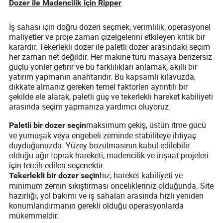
Dozer ile Madencilik için Ripper
İş sahası için doğru dozeri seçmek, verimlilik, operasyonel
maliyetler ve proje zaman çizelgelerini etkileyen kritik bir
karardır. Tekerlekli dozer ile paletli dozer arasındaki seçim
her zaman net değildir. Her makine türü masaya benzersiz
güçlü yönler getirir ve bu farklılıkları anlamak, akıllı bir
yatırım yapmanın anahtarıdır. Bu kapsamlı kılavuzda,
dikkate almanız gereken temel faktörleri ayrıntılı bir
şekilde ele alarak, paletli güç ve tekerlekli hareket kabiliyeti
arasında seçim yapmanıza yardımcı oluyoruz.
maksimum çekiş, üstün itme gücü
Paletli bir dozer seçin
ve yumuşak veya engebeli zeminde stabiliteye ihtiyaç
duyduğunuzda. Yüzey bozulmasının kabul edilebilir
olduğu ağır toprak hareketi, madencilik ve inşaat projeleri
için tercih edilen seçenektir.
hız, hareket kabiliyeti ve
Tekerlekli bir dozer seçin
minimum zemin sıkıştırması öncelikleriniz olduğunda. Site
hazırlığı, yol bakımı ve iş sahaları arasında hızlı yeniden
konumlandırmanın gerekli olduğu operasyonlarda
mükemmeldir.