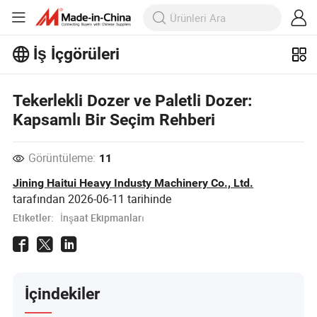
İş İçgörüleri
İş İçgörüleri'taki daha popüler
makaleleri keşfedin!
Tekerlekli Dozer ve Paletli Dozer:
Daha Fazla Göster
Kapsamlı Bir Seçim Rehberi
Görüntüleme:
11
Jining Haitui Heavy Industy Machinery Co., Ltd.
tarafından
2026-06-11
tarihinde
Etiketler:
İnşaat Ekipmanları
İçindekiler