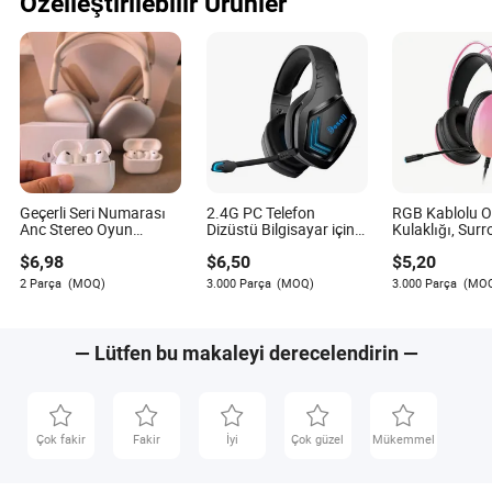
Özelleştirilebilir Ürünler
Geçerli Seri Numarası
2.4G PC Telefon
RGB Kablolu 
Anc Stereo Oyun
Dizüstü Bilgisayar için
Kulaklığı, Sur
Kablosuz Bluetooth
Kablosuz Oyun
ve Mikrofon ile
$
6,98
$
6,50
$
5,20
Kulaklık Gen2 Max
Kulaklığı Konforlu
Uyum ISO CE RoHS
2 Parça
(MOQ)
3.000 Parça
(MOQ)
3.000 Parça
(MO
Orijinal Fabrika
— Lütfen bu makaleyi derecelendirin —
Çok fakir
Fakir
İyi
Çok güzel
Mükemmel