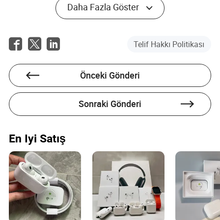
Daha Fazla Göster
Stella Ross
Yazar
Telif Hakkı Politikası
Stella Ross, tüketici elektroniği sektöründe deneyimli
bir yazardır ve ürün bulunabilirliğini değerlendirme ve
tedarikçilerin dalgalanan talepleri karşılama
Önceki Gönderi
yeteneklerini değerlendirme konusunda
uzmanlaşmıştır.
Sonraki Gönderi
En Iyi Satış