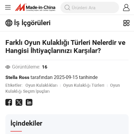
İş İçgörüleri
İş İçgörüleri'taki daha popüler
makaleleri keşfedin!
Farklı Oyun Kulaklığı Türleri Nelerdir ve
Daha Fazla Göster
Hangisi İhtiyaçlarınızı Karşılar?
Görüntüleme:
16
tarafından
2025-09-15
tarihinde
Stella Ross
Etiketler:
Oyun Kulaklıkları
Oyun Kulaklığı Türleri
Oyun
Kulaklığı Seçim İpuçları
İçindekiler