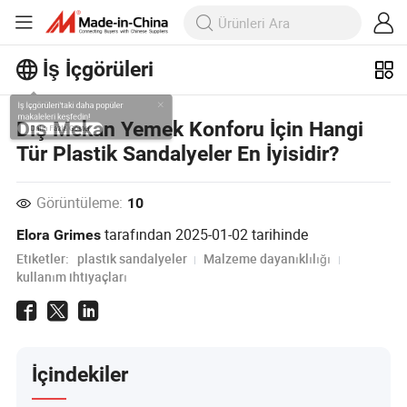
İş İçgörüleri
İş İçgörüleri'taki daha popüler
Dış Mekan Yemek Konforu İçin Hangi
makaleleri keşfedin!
Tür Plastik Sandalyeler En İyisidir?
Daha Fazla Göster
Görüntüleme:
10
tarafından
2025-01-02
tarihinde
Elora Grimes
Etiketler:
plastik sandalyeler
Malzeme dayanıklılığı
kullanım ihtiyaçları
İçindekiler