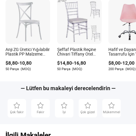
Anji ZG Üretici Yığılabilir
Şeffaf Plastik Reçine
Hafif ve Dayanı
Plastik PP Malzeme
Chivari Tiffany Otel
Tasarrufu İçin Y
Beyaz Renk Dış Mekan
Chiavari Sandalyeleri ve
Otel Mobilyası 
$
8,80
-
10,80
$
14,80
-
16,80
$
8,00
-
12,00
Çapraz Sırt X Sırt
Beyaz Minderler Toptan
Sandalyeler
Sandalye Etkinlik
Satış Yığılabilir Şeffaf
50 Parça
(MOQ)
50 Parça
(MOQ)
200 Parça
(MOQ)
Düğün Banket (ZG50-
Kristal Akrilik Parti
010)
Düğün Sandalyeleri
Etkinlik için
— Lütfen bu makaleyi derecelendirin —
Çok fakir
Fakir
İyi
Çok güzel
Mükemmel
İlgili Makaleler