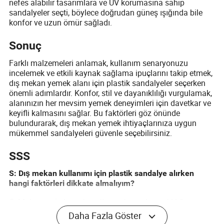
nefes alabilir tasarımlara ve UV korumasına sahip
sandalyeler seçti, böylece doğrudan güneş ışığında bile
konfor ve uzun ömür sağladı.
Sonuç
Farklı malzemeleri anlamak, kullanım senaryonuzu
incelemek ve etkili kaynak sağlama ipuçlarını takip etmek,
dış mekan yemek alanı için plastik sandalyeler seçerken
önemli adımlardır. Konfor, stil ve dayanıklılığı vurgulamak,
alanınızın her mevsim yemek deneyimleri için davetkar ve
keyifli kalmasını sağlar. Bu faktörleri göz önünde
bulundurarak, dış mekan yemek ihtiyaçlarınıza uygun
mükemmel sandalyeleri güvenle seçebilirsiniz.
SSS
S: Dış mekan kullanımı için plastik sandalye alırken
hangi faktörleri dikkate almalıyım?
C: Malzemenin hava koşullarına karşı dayanıklılığını,
konfor ve ergonomik yönlerini, dış mekan estetiğinize
Daha Fazla Göster
uygun stilini ve sandalyelerin ne kadar kolay bakım