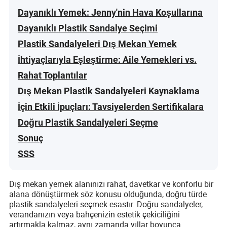
Dayanıklı Yemek: Jenny'nin Hava Koşullarına
Dayanıklı Plastik Sandalye Seçimi
Plastik Sandalyeleri Dış Mekan Yemek
İhtiyaçlarıyla Eşleştirme: Aile Yemekleri vs.
Rahat Toplantılar
Dış Mekan Plastik Sandalyeleri Kaynaklama
İçin Etkili İpuçları: Tavsiyelerden Sertifikalara
Doğru Plastik Sandalyeleri Seçme
Sonuç
SSS
Dış mekan yemek alanınızı rahat, davetkar ve konforlu bir
alana dönüştürmek söz konusu olduğunda, doğru türde
plastik sandalyeleri seçmek esastır. Doğru sandalyeler,
verandanızın veya bahçenizin estetik çekiciliğini
artırmakla kalmaz, aynı zamanda yıllar boyunca