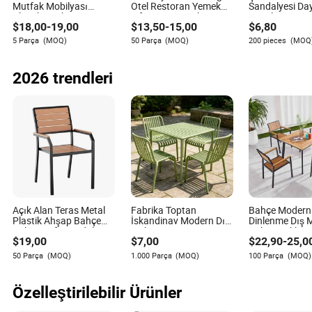
Mutfak Mobilyası
Otel Restoran Yemek
Sandalyesi Day
Plastik Banket Düğün
Tifany Düğün Chiavari
Metal Çerçeve 
Elora Grimes
$
18,00
-
19,00
$
13,50
-
15,00
$
6,80
Etkinlik Restoran
Sandalye Temel
Yemek Sandalyesi
Özelleştirme
Yazar
5 Parça
(MOQ)
50 Parça
(MOQ)
200 pieces
(MOQ
Elora Grimes, mobilya sektöründe malzemelerin ve
2026 trendleri
üretim süreçlerinin çevresel etkilerini değerlendirme
konusunda uzmanlaşmış deneyimli bir yazardır.
Sürdürülebilirlik konusundaki keskin bakış açısı ve
çevre dostu uygulamaları teşvik etme tutkusu ile
Elora'nın çalışmaları, sektörde farkındalık yaratmayı ve
olumlu değişimi teşvik etmeyi amaçlamaktadır.
Açık Alan Teras Metal
Fabrika Toptan
Bahçe Modern
Plastik Ahşap Bahçe
İskandinav Modern Dış
Dinlenme Dış 
Kahve Kafe Sandalyesi
Mekan Teras
Kahve Dükkanı
$
19,00
$
7,00
$
22,90
-
25,0
Bistro Sandalyesi
Sandalyesi PP Yemek
Sandalyesi A
Yemek Sandalyesi
Plastik Yığılabilir
Plastik Ahşap
50 Parça
(MOQ)
1.000 Parça
(MOQ)
100 Parça
(MOQ)
Sandalyeler Restoran
Kafe için Yığılabilir
Sandalye
Özelleştirilebilir Ürünler