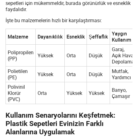
sepetleri için mükemmeldir, burada görünürlük ve esneklik
faydalıdır.
İşte bu malzemelerin hızlı bir karşılaştırması:
Yaygın
Malzeme
Dayanıklılık
Esneklik
Şeffaflık
Kullanım
Garaj,
Polipropilen
Yüksek
Orta
Düşük
Açık Hava
(PP)
Depolama
Polietilen
Mutfak,
Yüksek
Orta
Düşük
(PE)
Yardımcı
Polivinil
Banyo,
Klorür
Orta
Yüksek
Yüksek
Çamaşır
(PVC)
Kullanım Senaryolarını Keşfetmek:
Plastik Sepetleri Evinizin Farklı
Alanlarına Uygulamak