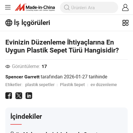
İş İçgörüleri
İş İçgörüleri'taki daha popüler
makaleleri keşfedin!
Evinizin Düzenleme İhtiyaçlarına En
Daha Fazla Göster
Uygun Plastik Sepet Türü Hangisidir?
Görüntüleme:
17
tarafından
2026-01-27
tarihinde
Spencer Garrett
Etiketler:
plastik sepetler
Plastik Sepet
ev düzenleme
İçindekiler