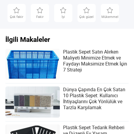
değerlendirme konusunda keskin bir göze sahiptir.
Çok fakir
Fakir
İyi
Çok güzel
Mükemmel
İlgili Makaleler
Plastik Sepet Satın Alırken
Maliyeti Minimize Etmek ve
Faydayı Maksimize Etmek İçin
7 Strateji
Dünya Çapında En Çok Satan
10 Plastik Sepet: Kullanıcı
İhtiyaçlarını Çok Yönlülük ve
Tarzla Karşılamak
Plastik Sepet Tedarik Rehberi
ve Düzenli Ev Yaşam