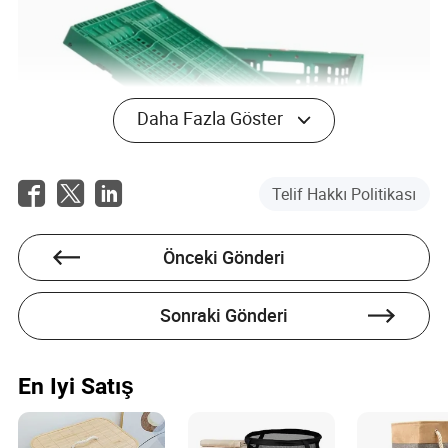
Daha Fazla Göster
Telif Hakkı Politikası
Önceki Gönderi
Unutmayın, doğru sepet kaosu düzene dönüştürebilir,
Sonraki Gönderi
organize bir yaşam tarzını yansıtan huzurlu bir dokunuş
ekleyebilir.
En Iyi Satış
Sonuç: Plastik Sepetleri Ev
Organizasyon Stratejinize Entegre Etme
Üzerine Son Düşünceler