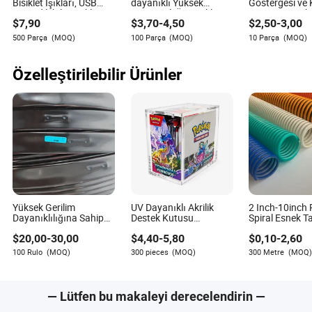
Bisiklet Işıkları, USB
dayanıklı Yüksek
Göstergesi ve 
kullanıldığını belirten etiketlere dikkat edin.
Şarj Edilebilir Bisiklet
Kapasiteli Ön Bisiklet
Sayacı LED Ek
$
7,90
$
3,70
-
4,50
$
2,50
-
3,00
Işığı Su Geçirmez IP65
Rafı katlanabilir Bisiklet
Kablosuz Su G
Q3: Plastik sepetleri banyo gibi nemli alanlarda
Sepet
Bisiklet Bilgisa
500 Parça
(MOQ)
100 Parça
(MOQ)
10 Parça
(MOQ)
Bisiklet Kilome
kullanabilir miyim?
Sayacı
A3: Kesinlikle, PVC sepetler nemli ortamlarda iyi çalışır
Özelleştirilebilir Ürünler
çünkü nefes alabilir ve neme dayanıklıdır, küf riskini
azaltır.
Spencer Garrett
Yazar
Yüksek Gerilim
UV Dayanıklı Akrilik
2 Inch-10inch
Dayanıklılığına Sahip
Destek Kutusu
Spiral Esnek T
Tek Delikli Sulama
Pokemon Tcg için Sergi
Edilmiş Sulam
Spencer Garrett, hafif sanayi ve günlük ihtiyaçlar
$
20,00
-
30,00
$
4,40
-
5,80
$
0,10
-
2,60
Damla Bandı Spor Alanı
Kutusu
Emme Boşalt
sektöründe uzmanlaşmış yetenekli bir yazardır.
Çimlerine Yönelik
Hortumu
100 Rulo
(MOQ)
300 pieces
(MOQ)
300 Metre
(MOQ)
Uzmanlığı, tedarikçilerin yenilikçi ürünler veya
iyileştirmeler sunma yeteneklerini değerlendirmekte
yatmaktadır. Spencer, tedarikçilerin pazar taleplerine
— Lütfen bu makaleyi derecelendirin —
nasıl uyum sağladıklarını ve gelişim gösterdiklerini