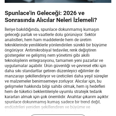
Spunlace'in Geleceği: 2026 ve
Sonrasında Alıcılar Neleri İzlemeli?
İleriye bakıldığında, spunlace dokunmamış kumaşın
geleceği parlak ve vaatlerle dolu görünüyor. Sektör
analistleri, hem ham maddelerde hem de üretim
tekniklerinde yeniliklerle yönlendirilen sürekli bir büyüme
öngörüyor. Antimikrobiyal tedaviler, renk değiştiren
göstergeler ve gelişmiş nem yönetimi gibi akıllı
teknolojilerin entegrasyonu, tamamen yeni pazarlar ve
uygulamalar açabilir. Ürün güvenliği ve çevresel etki için
daha sıkı standartlar getiren düzenleyici eğilimler de
manzarayı şekillendiriyor ve üreticileri daha yeşil süreçler
ve malzemeler benimsemeye zorluyor. Alıcılar için, bu
gelişmeler hakkında bilgi sahibi olmak, hem iş hedefleri
hem de tüketici beklentileriyle uyumlu stratejik tedarik
kararları almak için çok önemlidir. Anahtar çıkarım açıktır:
spunlace dokunmamış kumaş sadece bir trend değil,
endüstrileri yeniden şekillendiren ve büyüme ve
farklılaşma için yeni fırsatlar yaratan dönüştürücü bir