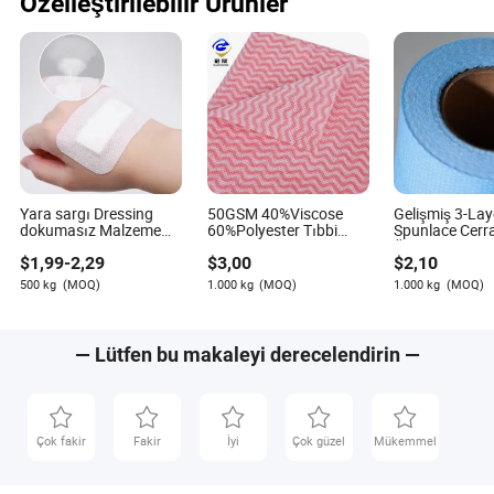
Özelleştirilebilir Ürünler
Yara sargı Dressing
50GSM 40%Viscose
Gelişmiş 3-Lay
dokumasız Malzeme
60%Polyester Tıbbi
Spunlace Cerr
PET Dokuma Tıp
Malzemeler için
Örtüler ve Pro
$
1,99
-
2,29
$
3,00
$
2,10
Plaster
Spunlace Nonwoven
Paketleri Tıbb
Dalga
Malzemeleri H
500 kg
(MOQ)
1.000 kg
(MOQ)
1.000 kg
(MOQ)
Malzemeleri 
Fabrikası
— Lütfen bu makaleyi derecelendirin —
Çok fakir
Fakir
İyi
Çok güzel
Mükemmel