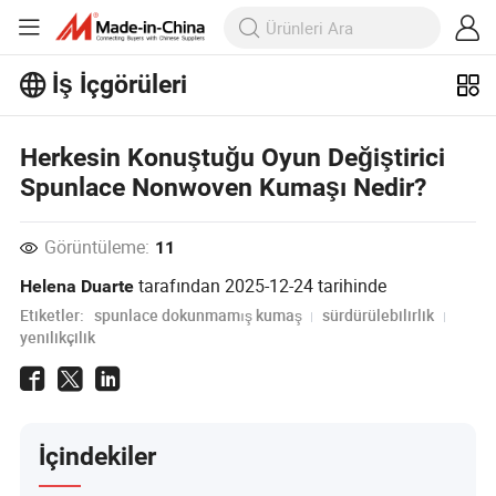
İş İçgörüleri
İş İçgörüleri'taki daha popüler
makaleleri keşfedin!
Herkesin Konuştuğu Oyun Değiştirici
Daha Fazla Göster
Spunlace Nonwoven Kumaşı Nedir?
Görüntüleme:
11
tarafından
2025-12-24
tarihinde
Helena Duarte
Etiketler:
spunlace dokunmamış kumaş
sürdürülebilirlik
yenilikçilik
İçindekiler