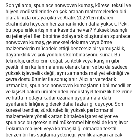
Son yıllarda, spunlace nonwoven kumaş, küresel tekstil ve
hijyen endüstrilerinde en çok aranan malzemelerden biri
olarak hızla ortaya çıktı ve Aralık 2025'ten itibaren
etrafındaki heyecan her zamankinden daha yüksek. Peki,
bu popülerlik artışının arkasında ne var? Yüksek basınçlı
su jetleriyle lifleri birbirine dolayarak oluşturulan spunlace
nonwoven kumaş, geleneksel dokuma veya örme
malzemelerin mücadele ettiği benzersiz bir yumuşaklık,
dayanıklılık ve çok yönlülük kombinasyonu sunar. Bu
teknoloji, üreticilerin doğal, sentetik veya karışım gibi
çeşitli lifleri kullanmalarına olanak tanır ve bu da sadece
yüksek işlevsellik değil, aynı zamanda maliyet etkinliği ve
çevre dostu ürünler ile sonuçlanır. Alıcılar ve tedarik
uzmanları, spunlace nonwoven kumaşların tıbbi mendiller
ve kişisel bakım ürünlerinden endüstriyel temizlik bezlerine
ve hatta modaya kadar uzanan uygulamalardaki
uyarlanabilirliğine giderek daha fazla ilgi duyuyor. Son
küresel trendler, sürdürülebilir, yüksek performanslı
malzemelere yönelik artan bir talebe işaret ediyor ve
spunlace bu gereksinimi mükemmel bir şekilde karşılıyor.
Dokuma maliyeti veya karmaşıklığı olmadan tekstil
benzeri bir his sağlama yeteneği, yenilik arayan ancak