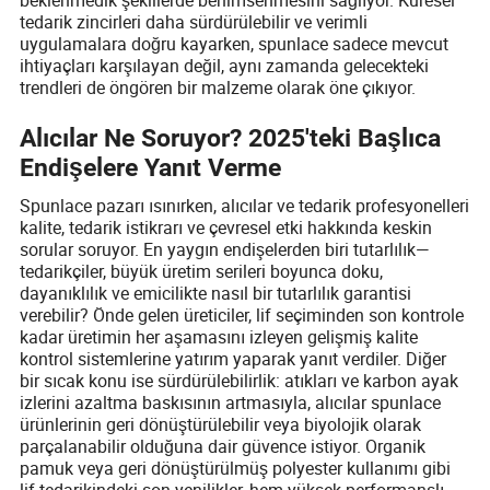
beklenmedik şekillerde benimsenmesini sağlıyor. Küresel
tedarik zincirleri daha sürdürülebilir ve verimli
uygulamalara doğru kayarken, spunlace sadece mevcut
ihtiyaçları karşılayan değil, aynı zamanda gelecekteki
trendleri de öngören bir malzeme olarak öne çıkıyor.
Alıcılar Ne Soruyor? 2025'teki Başlıca
Endişelere Yanıt Verme
Spunlace pazarı ısınırken, alıcılar ve tedarik profesyonelleri
kalite, tedarik istikrarı ve çevresel etki hakkında keskin
sorular soruyor. En yaygın endişelerden biri tutarlılık—
tedarikçiler, büyük üretim serileri boyunca doku,
dayanıklılık ve emicilikte nasıl bir tutarlılık garantisi
verebilir? Önde gelen üreticiler, lif seçiminden son kontrole
kadar üretimin her aşamasını izleyen gelişmiş kalite
kontrol sistemlerine yatırım yaparak yanıt verdiler. Diğer
bir sıcak konu ise sürdürülebilirlik: atıkları ve karbon ayak
izlerini azaltma baskısının artmasıyla, alıcılar spunlace
ürünlerinin geri dönüştürülebilir veya biyolojik olarak
parçalanabilir olduğuna dair güvence istiyor. Organik
pamuk veya geri dönüştürülmüş polyester kullanımı gibi
lif tedarikindeki son yenilikler, hem yüksek performanslı