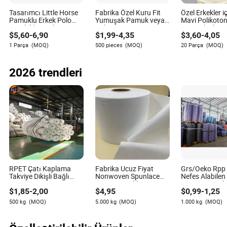
A3: Spunlace, hijyen ürünlerinde (ıslak mendil, yüz
Tasarımcı Little Horse
Fabrika Özel Kuru Fit
Özel Erkekler i
maskeleri), tıbbi malzemelerde, endüstriyel temizlik
Pamuklu Erkek Polo
Yumuşak Pamuk veya
Mavi Polikoton
bezlerinde, otomotiv iç mekanlarında, tarımda ve hatta
Gömlekleri Nakış
Polyester Spor Düz Boş
Düz Nakışlı L
$
5,60
-
6,90
$
1,99
-
4,35
$
3,60
-
4,05
Logolu Golf Polo
Toplu Polo Tişört
Günlük Polo Ti
modada yaygın olarak kullanılır. Uyarlanabilirliği ve
Gömleği
Üniformaları İş Giysileri
1 Parça
(MOQ)
500 pieces
(MOQ)
20 Parça
(MOQ)
performansı, hem tek kullanımlık hem de yeniden
Unisex Golf Kıyafetleri
kullanılabilir ürünler için uygun hale getirir.
Polo Gömlek
2026 trendleri
Q4: Alıcılar spunlace dokunmamış kumaşın kalitesini ve
tutarlılığını nasıl sağlayabilir?
A4: Önde gelen üreticiler, doku, dayanıklılık ve emicilikte
tutarlılığı sağlamak için gelişmiş kalite kontrol sistemleri
kullanır ve yüksek kaliteli lifler temin eder. Alıcılar, ürünleri
için şeffaf test ve sertifikasyon sağlayan saygın
tedarikçilerle çalışmaya teşvik edilir.
RPET Çatı Kaplama
Fabrika Ucuz Fiyat
Grs/Oeko Rpp 
Takviye Dikişli Bağlı
Nonwoven Spunlace
Nefes Alabilen 
Nonwoven Kumaş
100% Pamuklu Kumaş
TNT PP Spun
$
1,85
-
2,00
$
4,95
$
0,99
-
1,25
Polyester Çatı Kumaşı
Pamuklu Peçete için
Kumaş Rulosu
Rulosu
100%Polyprop
500 kg
(MOQ)
5.000 kg
(MOQ)
1.000 kg
(MOQ)
Nonwoven Ku