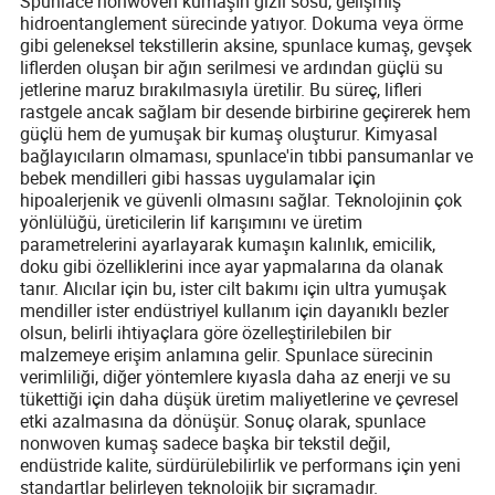
Spunlace nonwoven kumaşın gizli sosu, gelişmiş
hidroentanglement sürecinde yatıyor. Dokuma veya örme
gibi geleneksel tekstillerin aksine, spunlace kumaş, gevşek
liflerden oluşan bir ağın serilmesi ve ardından güçlü su
jetlerine maruz bırakılmasıyla üretilir. Bu süreç, lifleri
rastgele ancak sağlam bir desende birbirine geçirerek hem
güçlü hem de yumuşak bir kumaş oluşturur. Kimyasal
bağlayıcıların olmaması, spunlace'in tıbbi pansumanlar ve
bebek mendilleri gibi hassas uygulamalar için
hipoalerjenik ve güvenli olmasını sağlar. Teknolojinin çok
yönlülüğü, üreticilerin lif karışımını ve üretim
parametrelerini ayarlayarak kumaşın kalınlık, emicilik,
doku gibi özelliklerini ince ayar yapmalarına da olanak
tanır. Alıcılar için bu, ister cilt bakımı için ultra yumuşak
mendiller ister endüstriyel kullanım için dayanıklı bezler
olsun, belirli ihtiyaçlara göre özelleştirilebilen bir
malzemeye erişim anlamına gelir. Spunlace sürecinin
verimliliği, diğer yöntemlere kıyasla daha az enerji ve su
tükettiği için daha düşük üretim maliyetlerine ve çevresel
etki azalmasına da dönüşür. Sonuç olarak, spunlace
nonwoven kumaş sadece başka bir tekstil değil,
endüstride kalite, sürdürülebilirlik ve performans için yeni
standartlar belirleyen teknolojik bir sıçramadır.