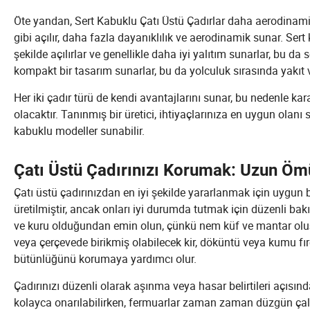
Öte yandan, Sert Kabuklu Çatı Üstü Çadırlar daha aerodinamik b
gibi açılır, daha fazla dayanıklılık ve aerodinamik sunar. Sert 
şekilde açılırlar ve genellikle daha iyi yalıtım sunarlar, bu da
kompakt bir tasarım sunarlar, bu da yolculuk sırasında yakıt ver
Her iki çadır türü de kendi avantajlarını sunar, bu nedenle kar
olacaktır. Tanınmış bir üretici, ihtiyaçlarınıza en uygun ol
kabuklu modeller sunabilir.
Çatı Üstü Çadırınızı Korumak: Uzun Ömür
Çatı üstü çadırınızdan en iyi şekilde yararlanmak için uygun b
üretilmiştir, ancak onları iyi durumda tutmak için düzenli b
ve kuru olduğundan emin olun, çünkü nem küf ve mantar olu
veya çerçevede birikmiş olabilecek kir, döküntü veya kumu fır
bütünlüğünü korumaya yardımcı olur.
Çadırınızı düzenli olarak aşınma veya hasar belirtileri açısında
kolayca onarılabilirken, fermuarlar zaman zaman düzgün çalı