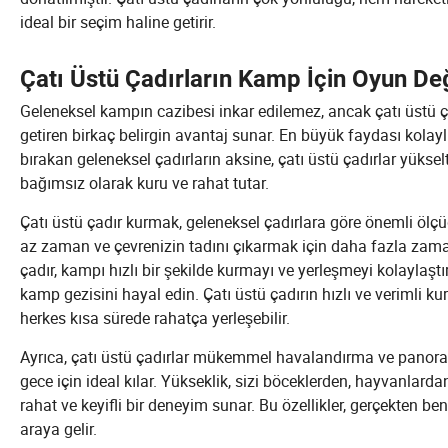
ideal bir seçim haline getirir.
Çatı Üstü Çadırların Kamp İçin Oyun Değ
Geleneksel kampın cazibesi inkar edilemez, ancak çatı üstü çadı
getiren birkaç belirgin avantaj sunar. En büyük faydası kolayl
bırakan geleneksel çadırların aksine, çatı üstü çadırlar yükse
bağımsız olarak kuru ve rahat tutar.
Çatı üstü çadır kurmak, geleneksel çadırlara göre önemli ölç
az zaman ve çevrenizin tadını çıkarmak için daha fazla zaman 
çadır, kampı hızlı bir şekilde kurmayı ve yerleşmeyi kolaylaştırı
kamp gezisini hayal edin. Çatı üstü çadırın hızlı ve verimli 
herkes kısa sürede rahatça yerleşebilir.
Ayrıca, çatı üstü çadırlar mükemmel havalandırma ve panorami
gece için ideal kılar. Yükseklik, sizi böceklerden, hayvanlar
rahat ve keyifli bir deneyim sunar. Bu özellikler, gerçekten b
araya gelir.