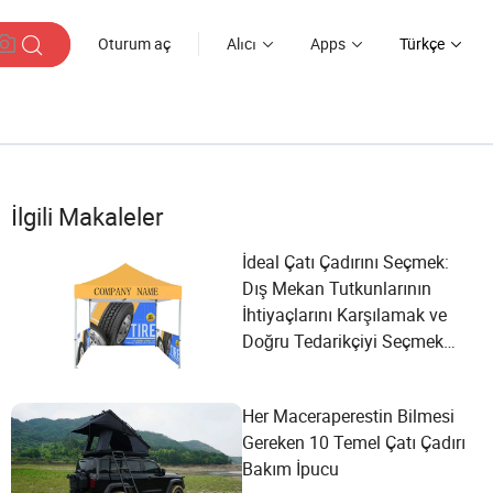
Oturum aç
Alıcı
Apps
Türkçe
İlgili Makaleler
İdeal Çatı Çadırını Seçmek:
Dış Mekan Tutkunlarının
İhtiyaçlarını Karşılamak ve
Doğru Tedarikçiyi Seçmek
İçin Kapsamlı Bir Rehber
Her Maceraperestin Bilmesi
Gereken 10 Temel Çatı Çadırı
Bakım İpucu