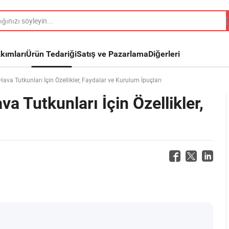
kımları
Ürün Tedariği
Satış ve Pazarlama
Diğerleri
Hava Tutkunları İçin Özellikler, Faydalar ve Kurulum İpuçları
a Tutkunları İçin Özellikler,