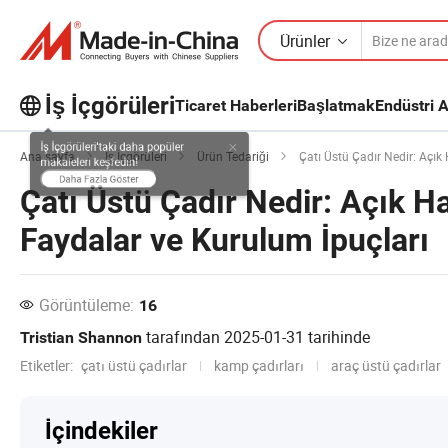
Ürünler
İş İçgörüleri
Ticaret Haberleri
Başlatmak
Endüstri A
İş İçgörüleri'taki daha popüler
Ana sayfa
İş İçgörüleri
Ürün Tedariği
Çatı Üstü Çadır Nedir: Açık 
makaleleri keşfedin!
Çatı Üstü Çadır Nedir: Açık Hav
Daha Fazla Göster
Faydalar ve Kurulum İpuçları
Görüntüleme:
16
tarafından
2025-01-31
tarihinde
Tristian Shannon
Etiketler:
çatı üstü çadırlar
kamp çadırları
araç üstü çadırlar
İçindekiler