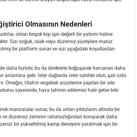
iştirici Olmasının Nedenleri
rlar, onları birçok kişi için değerli bir yatırım haline
ıktır. Sizi soğuk, ıslak veya düzensiz yüzeylere maruz
ltilmiş bir platform sunar ve sizi aşağıdaki koşullardan
üde daha hızlıdır, bu da direklerle boğuşarak harcanan daha
anlamına gelir. İster dağlarda ister sahilde olun, çatı üstü
r. Örneğin, Utah'ın engebeli arazilerine yapılan bir aile
kurulumu sayesinde, hava tahmin edilemez hale gelse bile
k manzaralar sunar, bu da onları yıldızların altında bir
dan ve düzensiz zeminin rahatsızlığından koruyarak daha
enzersiz bir yükseltilmiş kamp deneyimi yaratmak için bir