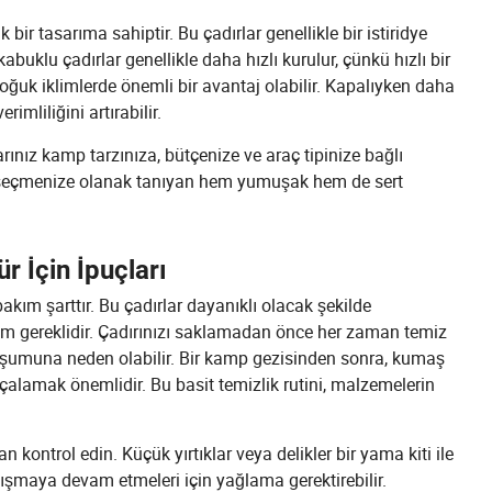
ir tasarıma sahiptir. Bu çadırlar genellikle bir istiridye
kabuklu çadırlar genellikle daha hızlı kurulur, çünkü hızlı bir
 soğuk iklimlerde önemli bir avantaj olabilir. Kapalıyken daha
imliliğini artırabilir.
arınız kamp tarzınıza, bütçenize ve araç tipinize bağlı
anı seçmenize olanak tanıyan hem yumuşak hem de sert
 İçin İpuçları
akım şarttır. Bu çadırlar dayanıklı olacak şekilde
akım gereklidir. Çadırınızı saklamadan önce her zaman temiz
şumuna neden olabilir. Bir kamp gezisinden sonra, kumaş
çalamak önemlidir. Bu basit temizlik rutini, malzemelerin
n kontrol edin. Küçük yırtıklar veya delikler bir yama kiti ile
şmaya devam etmeleri için yağlama gerektirebilir.