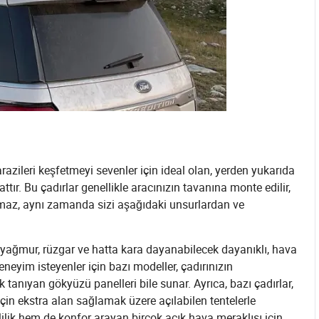
razileri keşfetmeyi sevenler için ideal olan, yerden yukarıda
tır. Bu çadırlar genellikle aracınızın tavanına monte edilir,
maz, aynı zamanda sizi aşağıdaki unsurlardan ve
ve yağmur, rüzgar ve hatta kara dayanabilecek dayanıklı, hava
deneyim isteyenler için bazı modeller, çadırınızın
anıyan gökyüzü panelleri bile sunar. Ayrıca, bazı çadırlar,
in ekstra alan sağlamak üzere açılabilen tentelerle
lilik hem de konfor arayan birçok açık hava meraklısı için