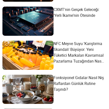
CXMT'nin Gerçek Geleceği:
'Yerli İkame'nin Ötesinde
NFC Meyve Suyu 'Karıştırma
Skandalı' Büyüyor: Yeni
Tüketici Markaları Kavramsal
Pazarlama Tuzağından Nasıl
Kaçınabilir?
Fonksiyonel Gıdalar Nasıl Niş
Raflardan Günlük Rutine
Taşındı?