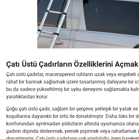
Çatı Üstü Çadırların Özelliklerini Açmak
Çatı üstü çadırlar, maceraperest ruhların uzak veya engebeli a
rahat bir barınak sağlamak üzere tasarlanmış dahiyane bir icat
bu da sadece yükseltilmiş bir uyku deneyimi sağlamakla kal
yaratıklardan korur.
Çoğu çatı üstü çadır, sağlam bir çerçeve, yerleşik bir yatak 
koşullarına dayanıklı bir örtü ile donatılmıştır. Daha lüks bir 
konforundan ayrılmadan yıldızların altında uyumanıza olanak t
çadırın dışında dinlenmek, yemek pişirmek veya rahatlamak iç
donatılmıştır. Çatı üstü çadırların çok yönlülüğü, hem hareket