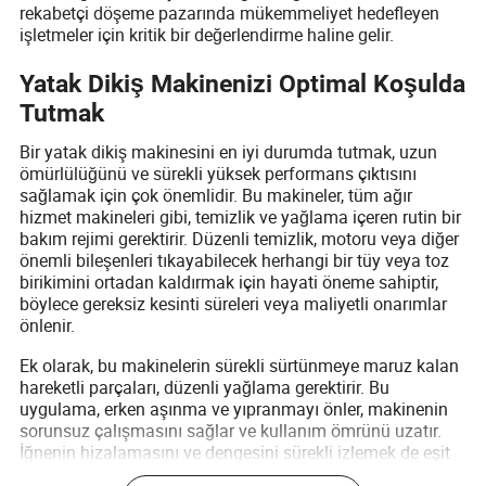
rekabetçi döşeme pazarında mükemmeliyet hedefleyen
işletmeler için kritik bir değerlendirme haline gelir.
Yatak Dikiş Makinenizi Optimal Koşulda
Tutmak
Bir yatak dikiş makinesini en iyi durumda tutmak, uzun
ömürlülüğünü ve sürekli yüksek performans çıktısını
sağlamak için çok önemlidir. Bu makineler, tüm ağır
hizmet makineleri gibi, temizlik ve yağlama içeren rutin bir
bakım rejimi gerektirir. Düzenli temizlik, motoru veya diğer
önemli bileşenleri tıkayabilecek herhangi bir tüy veya toz
birikimini ortadan kaldırmak için hayati öneme sahiptir,
böylece gereksiz kesinti süreleri veya maliyetli onarımlar
önlenir.
Ek olarak, bu makinelerin sürekli sürtünmeye maruz kalan
hareketli parçaları, düzenli yağlama gerektirir. Bu
uygulama, erken aşınma ve yıpranmayı önler, makinenin
sorunsuz çalışmasını sağlar ve kullanım ömrünü uzatır.
İğnenin hizalamasını ve dengesini sürekli izlemek de eşit
derecede önemlidir, çünkü düzensizlikler dikiş kalitesini ve