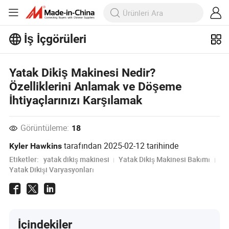
İş İçgörüleri
İş İçgörüleri'taki daha popüler
makaleleri keşfedin!
Daha Fazla Göster
Yatak Dikiş Makinesi Nedir?
Özelliklerini Anlamak ve Döşeme
İhtiyaçlarınızı Karşılamak
Görüntüleme:
18
tarafından
2025-02-12
tarihinde
Kyler Hawkins
Etiketler:
yatak dikiş makinesi
Yatak Dikiş Makinesi Bakımı
Yatak Dikişi Varyasyonları
İçindekiler