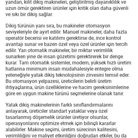
yandan, kilit dikiş makineleri, geliştirilmiş dayanıklılık ve
uzun ömür gerektiren ürünler için kritik olan daha güvenli
ve sıkı bir dikiş sağlar.
Dikiş türünün yanı sıra, bu makineler otomasyon
seviyeleriyle de ayırt edilir. Manuel makineler, daha fazla
operatör becerisi ve katılımı gerektirse de, ince kontrol
avantajı sunar ve bazen özel veya özel ürünler için tercih
edilir. Yarı otomatik makineler, bir miktar verimlilik
sunarken yine de insan gözetimi gerektirerek bir denge
kurar. Tam otomatik sistemler, modern, yüksek hızlı üretim
hatlarına minimum insan müdahalesiyle entegre olma
yeteneğiyle yatak dikiş teknolojisinin zirvesini temsil eder.
Bu otomasyon yelpazesi, üreticilerin belirli üretim
ihtiyaçlarına, ürün özelliklerine ve hacim gereksinimlerine
göre en uygun makine türünü seçmelerine olanak tanır.
Yatak dikiş makinelerinin farklı sınıflandırmalarını
anlayarak, üreticiler standart yataklar veya özel
tasarlanmış döşemelik ürünler üretiyor olsunlar,
operasyonlarını optimize etmek için bilinçli kararlar
alabilirler. Makine seçimi, üretim sürecinin kalitesini,
verimliliğini ve maliyet etkinliğini doğrudan etkiler, bu da