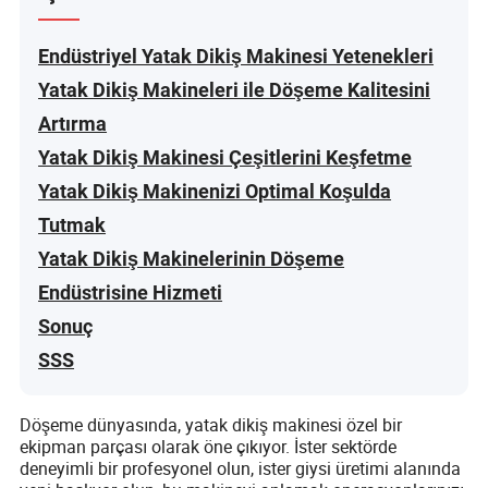
Endüstriyel Yatak Dikiş Makinesi Yetenekleri
Yatak Dikiş Makineleri ile Döşeme Kalitesini
Artırma
Yatak Dikiş Makinesi Çeşitlerini Keşfetme
Yatak Dikiş Makinenizi Optimal Koşulda
Tutmak
Yatak Dikiş Makinelerinin Döşeme
Endüstrisine Hizmeti
Sonuç
SSS
Döşeme dünyasında, yatak dikiş makinesi özel bir
ekipman parçası olarak öne çıkıyor. İster sektörde
deneyimli bir profesyonel olun, ister giysi üretimi alanında