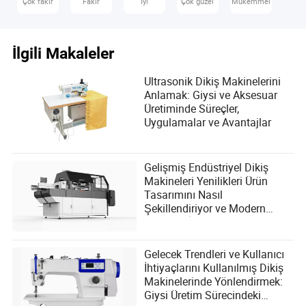
Çok fakir
Fakir
İyi
Çok güzel
Mükemmel
S: Bir yatak dikiş makinesi kullanırken herhangi bir
güvenlik endişesi var mı?
İlgili Makaleler
A: Üretici tarafından sağlanan güvenlik yönergelerine her
zaman uyun ve uygun şekilde kullanın ve bakım yapın.
Ultrasonik Dikiş Makinelerini
Belirli işlemler için koruyucu ekipman gerekli olabilir.
Anlamak: Giysi ve Aksesuar
Üretiminde Süreçler,
Uygulamalar ve Avantajlar
Gelişmiş Endüstriyel Dikiş
Makineleri Yenilikleri Ürün
Kyler Hawkins
Tasarımını Nasıl
Yazar
Şekillendiriyor ve Modern
Kullanıcı İhtiyaçlarını Nasıl
Kyler Hawkins, üretim ve makine sektöründe derin bir
Karşılıyor?
uzmanlığa sahip deneyimli bir makale yazarıdır.
Gelecek Trendleri ve Kullanıcı
Yılların tecrübesiyle, Kyler, endüstrisinde uluslararası
İhtiyaçlarını Kullanılmış Dikiş
tedarik süreçlerinin karmaşıklıkları konusunda
Makinelerinde Yönlendirmek:
başvurulan bir otorite haline gelmiştir ve küresel
Giysi Üretim Sürecindeki
tedarik zincirini etkileyen tarifeler, lojistik ve döviz