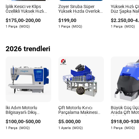
Endüstrisine Hizmeti
İplik Kesici ve Klips
Zoyer Siruba Süper
Yüksek Hızlı Çi
Özellikli Yüksek Hızlı
Yüksek Hızda Overlok
Düz Şapka Na
Yatak dikiş makinelerinin birincil uygulaması mobilya ve
Endüstriyel Dikiş
Dikiş Makinesi
Bilgisayarlı Dik
yatak endüstrilerindedir. Ancak, bu makinelerin çok
$
175,00
-
200,00
$
199,00
$
2.250,00
-
4
Makinesi Tekstil
Makinesi
yönlülüğü, ağır hizmet çantaları, araçlar ve tekneler için
Makinesi
1 Parça
(MOQ)
1 Parça
(MOQ)
1 Parça
(MOQ)
döşemelik ve hatta endüstriyel döşemelik ürünlerin
yaratılması gibi ürünlere kadar uzanır. Hareketli bir
mobilya atölyesinden bir hikaye, bu makinelerin
2026 trendleri
uygulamasını iyi bir şekilde anlatıyor - burada, makineler
her gün özel boyutlarda yataklar oluşturmak için
kullanılıyor ve her parçanın müşterilerinin bireysel
ihtiyaçlarını karşılamasını sağlayarak müşteri
memnuniyetini ve sadakatini artırıyor.
Sonuç
Döşeme endüstrisinde, bir yatak dikiş makinesi, ağır
malzemeleri hassasiyet ve verimlilikle ele almak için eşsiz
İki Adım Motorlu
Çift Motorlu Kırıcı
Büyük Güç Üçü
yetenekler sunarak vazgeçilmezdir. Özelliklerini,
Bilgisayarlı Dikiş
Parçalama Makinesi
Arada Çift Mot
Makinesi
Plastik, Kauçuk
Elektrikli Süpü
avantajlarını ve bakım gereksinimlerini anlayarak, döşeme
$
100,00
-
500,00
$
5.000,00
$
918,00
-
938
Lastikler ve Ahşap
Temizleme Mak
işinizin üretken kalmasını ve sürekli olarak yüksek kaliteli
Kirişler için Geri
Islak ve Kuru
1 Parça
(MOQ)
1 Ayarla
(MOQ)
1 Parça
(MOQ)
ürünler sunmasını sağlayabilirsiniz. Doğru makineye
Dönüşüm
yatırım yapmak ve onu düzgün bir şekilde bakımını