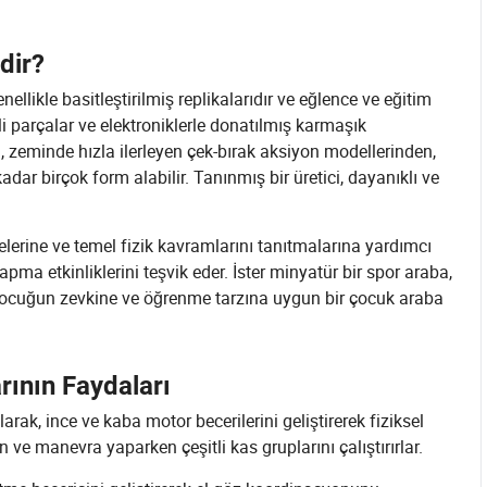
dir?
ellikle basitleştirilmiş replikalarıdır ve eğlence ve eğitim
i parçalar ve elektroniklerle donatılmış karmaşık
ı, zeminde hızla ilerleyen çek-bırak aksiyon modellerinden,
adar birçok form alabilir. Tanınmış bir üretici, dayanıklı ve
lerine ve temel fizik kavramlarını tanıtmalarına yardımcı
l yapma etkinliklerini teşvik eder. İster minyatür bir spor araba,
her çocuğun zevkine ve öğrenme tarzına uygun bir çocuk araba
rının Faydaları
rak, ince ve kaba motor becerilerini geliştirerek fiziksel
n ve manevra yaparken çeşitli kas gruplarını çalıştırırlar.