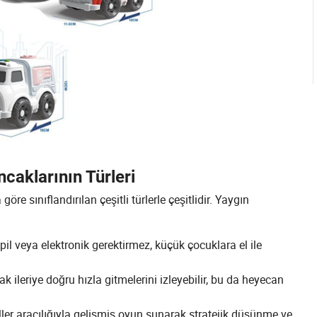
caklarının Türleri
e sınıflandırılan çeşitli türlerle çeşitlidir. Yaygın
pil veya elektronik gerektirmez, küçük çocuklara el ile
k ileriye doğru hızla gitmelerini izleyebilir, bu da heyecan
ller aracılığıyla gelişmiş oyun sunarak stratejik düşünme ve