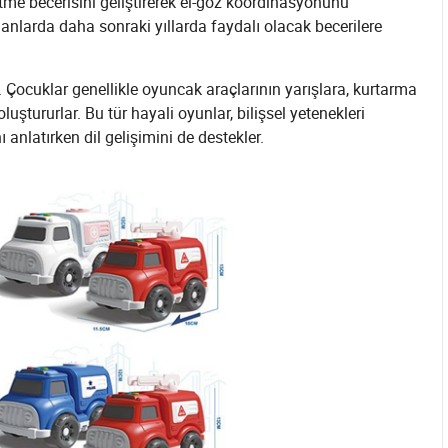
etme becerisini geliştirerek el-göz koordinasyonunu
alanlarda daha sonraki yıllarda faydalı olacak becerilere
. Çocuklar genellikle oyuncak araçlarının yarışlara, kurtarma
oluştururlar. Bu tür hayali oyunlar, bilişsel yetenekleri
ı anlatırken dil gelişimini de destekler.