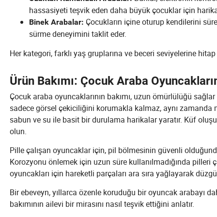
hassasiyeti teşvik eden daha büyük çocuklar için harika
Çocukların içine oturup kendilerini süre
Binek Arabalar:
sürme deneyimini taklit eder.
Her kategori, farklı yaş gruplarına ve beceri seviyelerine hitap 
Ürün Bakımı: Çocuk Araba Oyuncakların
Çocuk araba oyuncaklarının bakımı, uzun ömürlülüğü sağlar ve 
sadece görsel çekiciliğini korumakla kalmaz, aynı zamanda mik
sabun ve su ile basit bir durulama harikalar yaratır. Küf o
olun.
Pille çalışan oyuncaklar için, pil bölmesinin güvenli olduğu
Korozyonu önlemek için uzun süre kullanılmadığında pilleri ç
oyuncakları için hareketli parçaları ara sıra yağlayarak düzg
Bir ebeveyn, yıllarca özenle koruduğu bir oyuncak arabayı d
bakımının ailevi bir mirasını nasıl teşvik ettiğini anlatır.