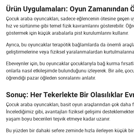
Ürün Uygulamaları: Oyun Zamanından
Çocuk araba oyuncakları, sadece eğlencenin ötesine geçen uy
hız ve sürtünme gibi temel fizik kavramlarını gösterebilir. Öğ
göstermek için küçük arabalarla pist kurulumlarını kullanır.
Ayrıca, bu oyuncaklar terapötik bağlamlarda da önemli araçlardı
geliştirmelerine veya fiziksel yaralanmalardan kurtulmalarına 
Ebeveynler için, bu oyuncaklar çocuklarıyla bağ kurma fırsatlar
onlarla nasıl etkileşimde bulunduğunu izleyerek. Bir aile, çocuk
öğrendiği pazar öğleden sonralarını anlatır.
Sonuç: Her Tekerlekte Bir Olasılıklar Ev
Çocuk araba oyuncakları, basit oyun araçlarından çok daha fa
İncelediğimiz gibi, avantajları fiziksel gelişimi desteklemekt
yaşam boyu becerileri teşvik etmeye kadar uzanır.
Bu yüzden bir dahaki sefere zeminde hızla ilerleyen küçük bi