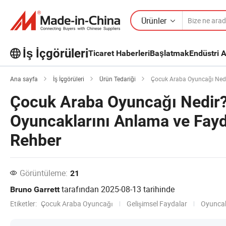
Ürünler
İş İçgörüleri
Ticaret Haberleri
Başlatmak
Endüstri A
İş İçgörüleri'taki daha popüler
Ana sayfa
İş İçgörüleri
Ürün Tedariği
Çocuk Araba Oyuncağı Nedir? 
makaleleri keşfedin!
Çocuk Araba Oyuncağı Nedir?
Daha Fazla Göster
Oyuncaklarını Anlama ve Fayd
Rehber
Görüntüleme:
21
tarafından
2025-08-13
tarihinde
Bruno Garrett
Etiketler:
Çocuk Araba Oyuncağı
Gelişimsel Faydalar
Oyuncak