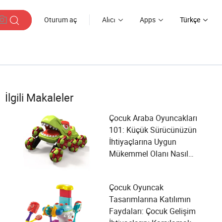
Oturum aç
Alıcı
Apps
Türkçe
İlgili Makaleler
Çocuk Araba Oyuncakları
101: Küçük Sürücünüzün
İhtiyaçlarına Uygun
Mükemmel Olanı Nasıl
Seçersiniz?
Çocuk Oyuncak
Tasarımlarına Katılımın
Faydaları: Çocuk Gelişim