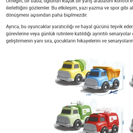
Örneğin, bir baba, oğlunun küçük bir yarış arabasını kontrol 
ilerlettiğini gözlemler. Bu etkileşim, yazı yazma ve spor gibi 
dönüşmesi açısından paha biçilmezdir.
Ayrıca, bu oyuncaklar yaratıcılığı ve hayal gücünü teşvik eder
görevlerine veya günlük rutinlere katıldığı ayrıntılı senaryolar 
geliştirmenin yanı sıra, çocukların hikayelerini ve senaryoların