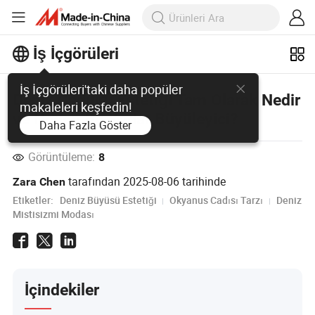
İş İçgörüleri
İş İçgörüleri'taki daha popüler
Deniz Cadılığı Estetiği Tam Olarak Nedir
makaleleri keşfedin!
ve Neden Bu Kadar Büyüleyici?
Daha Fazla Göster
Görüntüleme:
8
tarafından
2025-08-06
tarihinde
Zara Chen
Etiketler:
Deniz Büyüsü Estetiği
Okyanus Cadısı Tarzı
Deniz
Mistisizmi Modası
İçindekiler