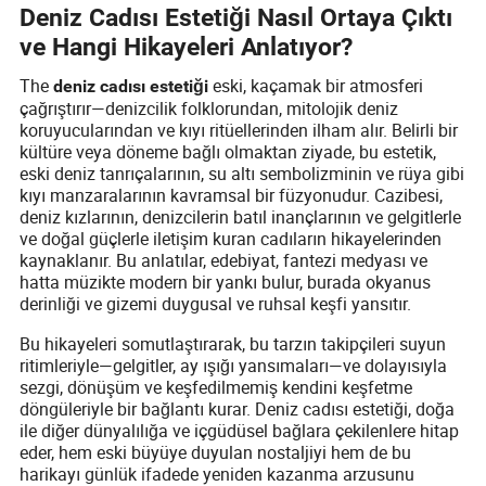
Deniz Cadısı Estetiği Nasıl Ortaya Çıktı
ve Hangi Hikayeleri Anlatıyor?
The
eski, kaçamak bir atmosferi
deniz cadısı estetiği
çağrıştırır—denizcilik folklorundan, mitolojik deniz
koruyucularından ve kıyı ritüellerinden ilham alır. Belirli bir
kültüre veya döneme bağlı olmaktan ziyade, bu estetik,
eski deniz tanrıçalarının, su altı sembolizminin ve rüya gibi
kıyı manzaralarının kavramsal bir füzyonudur. Cazibesi,
deniz kızlarının, denizcilerin batıl inançlarının ve gelgitlerle
ve doğal güçlerle iletişim kuran cadıların hikayelerinden
kaynaklanır. Bu anlatılar, edebiyat, fantezi medyası ve
hatta müzikte modern bir yankı bulur, burada okyanus
derinliği ve gizemi duygusal ve ruhsal keşfi yansıtır.
Bu hikayeleri somutlaştırarak, bu tarzın takipçileri suyun
ritimleriyle—gelgitler, ay ışığı yansımaları—ve dolayısıyla
sezgi, dönüşüm ve keşfedilmemiş kendini keşfetme
döngüleriyle bir bağlantı kurar. Deniz cadısı estetiği, doğa
ile diğer dünyalılığa ve içgüdüsel bağlara çekilenlere hitap
eder, hem eski büyüye duyulan nostaljiyi hem de bu
harikayı günlük ifadede yeniden kazanma arzusunu