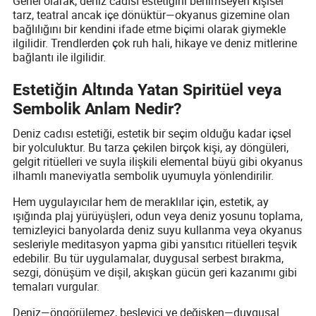
Genel olarak, deniz cadısı estetiğini benimseyen kişisel
tarz, teatral ancak içe dönüktür—okyanus gizemine olan
bağlılığını bir kendini ifade etme biçimi olarak giymekle
ilgilidir. Trendlerden çok ruh hali, hikaye ve deniz mitlerine
bağlantı ile ilgilidir.
Estetiğin Altında Yatan Spiritüel veya
Sembolik Anlam Nedir?
Deniz cadısı estetiği, estetik bir seçim olduğu kadar içsel
bir yolculuktur. Bu tarza çekilen birçok kişi, ay döngüleri,
gelgit ritüelleri ve suyla ilişkili elemental büyü gibi okyanus
ilhamlı maneviyatla sembolik uyumuyla yönlendirilir.
Hem uygulayıcılar hem de meraklılar için, estetik, ay
ışığında plaj yürüyüşleri, odun veya deniz yosunu toplama,
temizleyici banyolarda deniz suyu kullanma veya okyanus
sesleriyle meditasyon yapma gibi yansıtıcı ritüelleri teşvik
edebilir. Bu tür uygulamalar, duygusal serbest bırakma,
sezgi, dönüşüm ve dişil, akışkan gücün geri kazanımı gibi
temaları vurgular.
Deniz—öngörülemez, besleyici ve değişken—duygusal