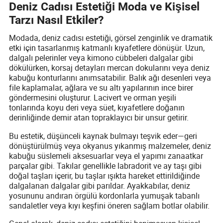
Deniz Cadısı Estetiği Moda ve Kişisel
Tarzı Nasıl Etkiler?
Modada, deniz cadısı estetiği, görsel zenginlik ve dramatik
etki için tasarlanmış katmanlı kıyafetlere dönüşür. Uzun,
dalgalı pelerinler veya kimono cübbeleri dalgalar gibi
dökülürken, korsaj detayları mercan dokularını veya deniz
kabuğu konturlarını anımsatabilir. Balık ağı desenleri veya
file kaplamalar, ağlara ve su altı yapılarının ince birer
göndermesini oluşturur. Lacivert ve orman yeşili
tonlarında koyu deri veya süet, kıyafetlere doğanın
derinliğinde demir atan topraklayıcı bir unsur getirir.
Bu estetik, düşünceli kaynak bulmayı teşvik eder—geri
dönüştürülmüş veya okyanus yıkanmış malzemeler, deniz
kabuğu süslemeli aksesuarlar veya el yapımı zanaatkar
parçalar gibi. Takılar genellikle labradorit ve ay taşı gibi
doğal taşları içerir, bu taşlar ışıkta hareket ettirildiğinde
dalgalanan dalgalar gibi parıldar. Ayakkabılar, deniz
yosununu andıran örgülü kordonlarla yumuşak tabanlı
sandaletler veya kıyı keşfini öneren sağlam botlar olabilir.