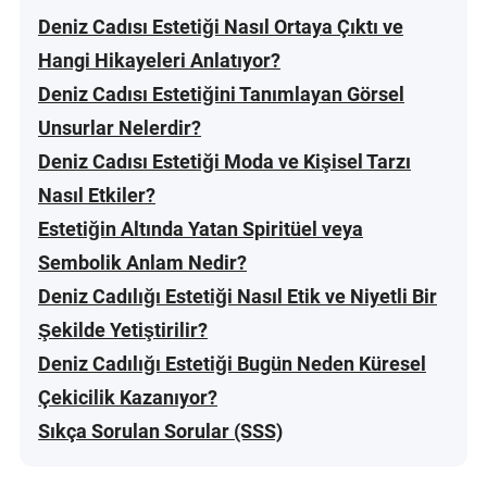
Deniz Cadısı Estetiği Nasıl Ortaya Çıktı ve
Hangi Hikayeleri Anlatıyor?
Deniz Cadısı Estetiğini Tanımlayan Görsel
Unsurlar Nelerdir?
Deniz Cadısı Estetiği Moda ve Kişisel Tarzı
Nasıl Etkiler?
Estetiğin Altında Yatan Spiritüel veya
Sembolik Anlam Nedir?
Deniz Cadılığı Estetiği Nasıl Etik ve Niyetli Bir
Şekilde Yetiştirilir?
Deniz Cadılığı Estetiği Bugün Neden Küresel
Çekicilik Kazanıyor?
Sıkça Sorulan Sorular (SSS)