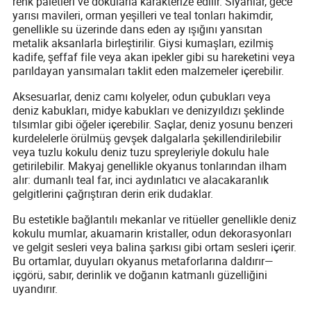
renk paletleri ve dokularla karakterize edilir. Siyahlar, gece
yarısı mavileri, orman yeşilleri ve teal tonları hakimdir,
genellikle su üzerinde dans eden ay ışığını yansıtan
metalik aksanlarla birleştirilir. Giysi kumaşları, ezilmiş
kadife, şeffaf file veya akan ipekler gibi su hareketini veya
parıldayan yansımaları taklit eden malzemeler içerebilir.
Aksesuarlar, deniz camı kolyeler, odun çubukları veya
deniz kabukları, midye kabukları ve denizyıldızı şeklinde
tılsımlar gibi öğeler içerebilir. Saçlar, deniz yosunu benzeri
kurdelelerle örülmüş gevşek dalgalarla şekillendirilebilir
veya tuzlu kokulu deniz tuzu spreyleriyle dokulu hale
getirilebilir. Makyaj genellikle okyanus tonlarından ilham
alır: dumanlı teal far, inci aydınlatıcı ve alacakaranlık
gelgitlerini çağrıştıran derin erik dudaklar.
Bu estetikle bağlantılı mekanlar ve ritüeller genellikle deniz
kokulu mumlar, akuamarin kristaller, odun dekorasyonları
ve gelgit sesleri veya balina şarkısı gibi ortam sesleri içerir.
Bu ortamlar, duyuları okyanus metaforlarına daldırır—
içgörü, sabır, derinlik ve doğanın katmanlı güzelliğini
uyandırır.