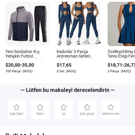
Yeni Sonbahar Kış
Kadınlar 3 Parça
Özelleştirilmiş
Yetişkin Futbol
Antrenman Setleri
Tenis Eteği Fe
Antrenman Kıyafetleri
Yüksek Bel Dikişsiz Tayt
Tenis Eteği Dı
$
20,00
-
35,00
$
17,65
$
18,71
-
26,7
Erkekler ve Kadınlar için
Kısa Üst Ceket Spor
Koşu Fitness İ
Futbol Forması Baskılı
Kıyafet Yoga Kıyafeti
Spor Elbisesi
100 Parça
(MOQ)
5 Set
(MOQ)
3 Parça
(MOQ)
Logo Spor Giyim
Spor Sütyeni Takım
Elbise Yoga Kıyafeti
Aktif Giyim Spor Giyim
— Lütfen bu makaleyi derecelendirin —
Çok fakir
Fakir
İyi
Çok güzel
Mükemmel