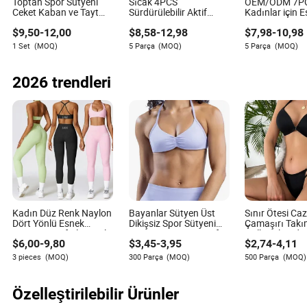
Toptan Spor Sütyeni
Sıcak 4PCS
OEM/ODM 7P
Ceket Kaban ve Tayt
Sürdürülebilir Aktif
Kadınlar için 
Spor Fitness Kadınlar
Giyim Seti Fitness Spor
Spor Takımları
$
9,50
-
12,00
$
8,58
-
12,98
$
7,98
-
10,98
İçin Spor Giysileri
Kıyafetleri Kadınlar için,
Yoga Sütyeni 
Geri Dönüştürülmüş
Ceketi + Fırfır
1 Set
(MOQ)
5 Parça
(MOQ)
5 Parça
(MOQ)
Egzersiz Kıyafetleri
Pantolonu, Cep
Pilates Giysisi Atlet Üst
Kadın Spor Gi
Ceket + Pantolon Kadın
2026 trendleri
Atletik Kıyafetleri
Kadın Düz Renk Naylon
Bayanlar Sütyen Üst
Sınır Ötesi Cazi
Dört Yönlü Esnek
Dikişsiz Spor Sütyeni
Çamaşırı Takım
Fitness Kıyafetleri Gizli
Spor Kısa Yoga Kıyafeti
Halka Olmada
$
6,00
-
9,80
$
3,45
-
3,95
$
2,74
-
4,11
Lastikli Sütyen Spor
ve Spor Kıyafeti
Göğüsleri Top
Salonu Antrenmanı
Alt Plakayı Ön
3 pieces
(MOQ)
300 Parça
(MOQ)
500 Parça
(MOQ)
Yoga Sütyeni
Cazibeli Sütye
Özelleştirilebilir Ürünler