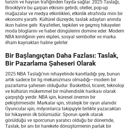
turizm ve hayran trafiğinden fayda sağlar. 2025 Taslağı,
Brooklyn'e bu çarpan etkisini getirdi; oteller, pop-up
mağazalar ve medya etkinlikleri, etkinlik etrafında mini bir
ekonomi yarattı. Kültürel düzeyde, taslak adayları anında
ikon haline gelir. Kıyafetleri, tepkileri ve geçmiş hikayeleri
moda bloglarını ve haber döngülerini domine eder. Modern
NBA kimliğinin yeni elçileri, sosyal semboller ve marka
ilham kaynakları haline gelirler.
Bir Başlangıçtan Daha Fazlası: Taslak,
Bir Pazarlama Şaheseri Olarak
2025 NBA Taslağı'nın nihayetinde kanıtladığı şey, bunun
artık sadece bir lig mekanizması olmadığı—modern bir
pazarlama şaheseri olduğudur. Basketbol, ticaret, teknoloji
ve kültürün mükemmel bir mühendislik harikası olarak
çarpıştığı yerdir. NBA için, küresel önemin bir
pekiştirmesidir. Markalar için, stratejik bir oyun alanıdır.
Oyuncular için, milyonlarca takipçiyle birlikte yazacakları
bir hikayenin ilk bölümüdür. Sporun içerik olarak
görüldüğü ve sporcunun yaratıcı olduğu bir dönemde,
Taslak, bir anı bir harekete dönüştürmenin parlak bir