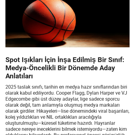
Spot Işıkları İçin İnşa Edilmiş Bir Sınıf:
Medya-Öncelikli Bir Dönemde Aday
Anlatıları
2025 taslak sınıfı, tarihin en medya hazır sınıflarından biri
olarak kabul ediliyordu. Cooper Flagg, Dylan Harper ve VJ
Edgecombe gibi üst düzey adaylar, lige sadece sporcu
olarak değil, tam anlamıyla oluşmuş medya markaları
olarak girdiler. Hikayeleri—lise dönemindeki viral başarıları,
kolej yıldızlıkları ve NIL ortaklıkları aracılığıyla
oluşturulmuştu—küresel tüketime hazırdı. Hayranlar
sadece nereye ineceklerini bilmek istemiyordu—zaten kim
olduklarını biliyorlardı. Bu profesyonel öncesi görünürlük,