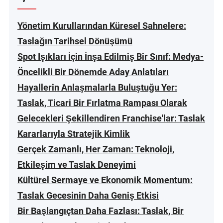
Yönetim Kurullarından Küresel Sahnelere:
Taslağın Tarihsel Dönüşümü
Spot Işıkları İçin İnşa Edilmiş Bir Sınıf: Medya-
Öncelikli Bir Dönemde Aday Anlatıları
Hayallerin Anlaşmalarla Buluştuğu Yer:
Taslak, Ticari Bir Fırlatma Rampası Olarak
Gelecekleri Şekillendiren Franchise'lar: Taslak
Kararlarıyla Stratejik Kimlik
Gerçek Zamanlı, Her Zaman: Teknoloji,
Etkileşim ve Taslak Deneyimi
Kültürel Sermaye ve Ekonomik Momentum:
Taslak Gecesinin Daha Geniş Etkisi
Bir Başlangıçtan Daha Fazlası: Taslak, Bir