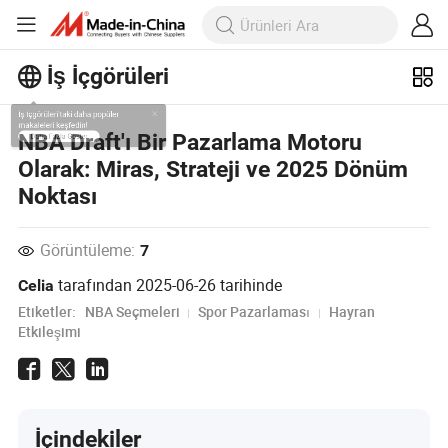
İş İçgörüleri
İş İçgörüleri'taki daha popüler
NBA Draft'ı Bir Pazarlama Motoru
makaleleri keşfedin!
Olarak: Miras, Strateji ve 2025 Dönüm
Daha Fazla Göster
Noktası
Görüntüleme:
7
tarafından
2025-06-26
tarihinde
Celia
Etiketler:
NBA Seçmeleri
Spor Pazarlaması
Hayran
Etkileşimi
İçindekiler