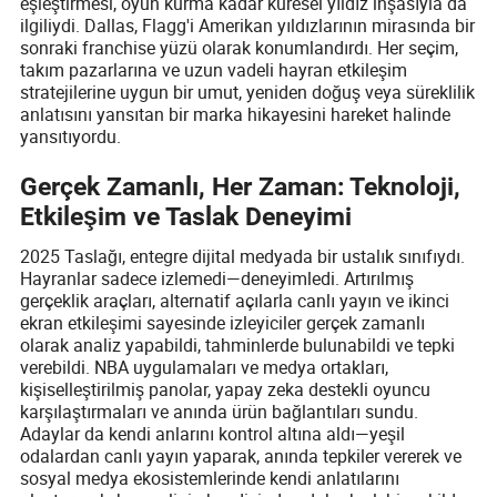
eşleştirmesi, oyun kurma kadar küresel yıldız inşasıyla da
ilgiliydi. Dallas, Flagg'i Amerikan yıldızlarının mirasında bir
sonraki franchise yüzü olarak konumlandırdı. Her seçim,
takım pazarlarına ve uzun vadeli hayran etkileşim
stratejilerine uygun bir umut, yeniden doğuş veya süreklilik
anlatısını yansıtan bir marka hikayesini hareket halinde
yansıtıyordu.
Gerçek Zamanlı, Her Zaman: Teknoloji,
Etkileşim ve Taslak Deneyimi
2025 Taslağı, entegre dijital medyada bir ustalık sınıfıydı.
Hayranlar sadece izlemedi—deneyimledi. Artırılmış
gerçeklik araçları, alternatif açılarla canlı yayın ve ikinci
ekran etkileşimi sayesinde izleyiciler gerçek zamanlı
olarak analiz yapabildi, tahminlerde bulunabildi ve tepki
verebildi. NBA uygulamaları ve medya ortakları,
kişiselleştirilmiş panolar, yapay zeka destekli oyuncu
karşılaştırmaları ve anında ürün bağlantıları sundu.
Adaylar da kendi anlarını kontrol altına aldı—yeşil
odalardan canlı yayın yaparak, anında tepkiler vererek ve
sosyal medya ekosistemlerinde kendi anlatılarını