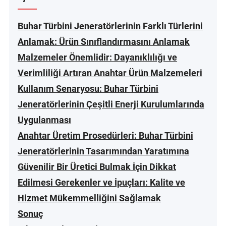
Buhar Türbini Jeneratörlerinin Farklı Türlerini
Anlamak: Ürün Sınıflandırmasını Anlamak
Malzemeler Önemlidir: Dayanıklılığı ve
Verimliliği Artıran Anahtar Ürün Malzemeleri
Kullanım Senaryosu: Buhar Türbini
Jeneratörlerinin Çeşitli Enerji Kurulumlarında
Uygulanması
Anahtar Üretim Prosedürleri: Buhar Türbini
Jeneratörlerinin Tasarımından Yaratımına
Güvenilir Bir Üretici Bulmak İçin Dikkat
Edilmesi Gerekenler ve İpuçları: Kalite ve
Hizmet Mükemmelliğini Sağlamak
Sonuç