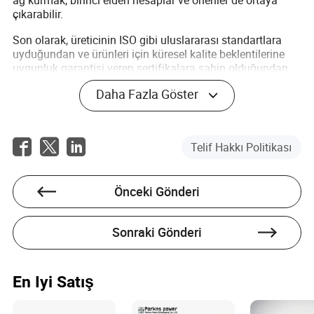
ağ kurmak, birinci elden hesaplar ve öneriler de ortaya
çıkarabilir.
Son olarak, üreticinin ISO gibi uluslararası standartlara
uyduğundan ve ürünleri için küresel kalite beklentilerine
uygunluk garantisi veren sertifikalara sahip olduğundan
emin olun.
Daha Fazla Göster
Sonuç
Sonuç olarak, bir buhar türbini jeneratörü temin etmek,
Telif Hakkı Politikası
ürün sınıflandırmalarını anlamaktan malzeme ve üretici
yeterliliğini değerlendirmeye kadar çeşitli faktörlerin
dikkatli bir şekilde değerlendirilmesini gerektirir. Bu
Önceki Gönderi
yönergeleri izleyerek, potansiyel alıcılar yalnızca anlık
ihtiyaçlarını karşılayan değil, aynı zamanda uzun vadeli
güvenilirlik ve verimlilik sunan bir jeneratör temin
Sonraki Gönderi
edebilirler.
Sıkça Sorulan Sorular
En Iyi Satış
Q: Hangi boyutta buhar türbini jeneratörüne ihtiyacım
var?