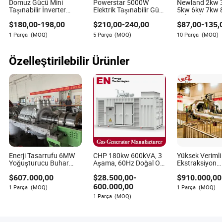
Domuz Gücü Mini
Powerstar 5000W
Newland 2kw 
Yazar
Taşınabilir İnverter
Elektrik Taşınabilir Güç
5kw 6kw 7kw 
Jeneratör 2200 Watt
Jeneratörü 6000W
10kw Elemax E
$
180,00
-
198,00
$
210,00
-
240,00
$
87,00
-
135,
3kw 4000 Watt 4500
Benzinli Jeneratörler
Ev Gücü Sessiz
Royalty Moody, endüstriyel ekipman ve bileşenler
Watt 5kw Benzinli
ATS ile
Taşınabilir Je
1 Parça
(MOQ)
5 Parça
(MOQ)
10 Parça
(MOQ)
sektöründe derinlemesine uzmanlığa sahip seçkin bir
İnverter Taşınabilir
Sessiz Jeneratör
makale yazarıdır. Keskin bir analitik zekaya sahip olan
Royalty, müşteri yorumları ve sektör ödüllerini dikkate
Özelleştirilebilir Ürünler
alarak tedarikçilerin ve üreticilerin itibarlarını
incelemede ustadır.
Enerji Tasarrufu 6MW
CHP 180kw 600kVA, 3
Yüksek Veriml
Yoğuşturucu Buhar
Aşama, 60Hz Doğal Orc
Ekstraksiyon
Türbini Jeneratörü
Türbini Çin
Yoğuşturma
$
607.000,00
$
28.500,00
-
$
910.000,00
Şeker Fabrikası Modeli
CNG/LNG/LPG/Hidrojen
Endüstriyel Bu
N6-3.43//435
Sentez Gazı Doğal
Türbini Jenerat
600.000,00
1 Parça
(MOQ)
1 Parça
(MOQ)
Ahşap Dizel Gaz
Enerji Santrali
1 Parça
(MOQ)
Jeneratörü Cummins
6.5/1.2
Motoru Weichai Motoru
ile