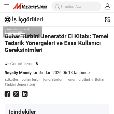
İş İçgörüleri
İş İçgörüleri'taki daha popüler
Buhar Türbini Jeneratör El Kitabı: Temel
makaleleri keşfedin!
Tedarik Yönergeleri ve Esas Kullanıcı
Daha Fazla Göster
Gereksinimleri
Görüntüleme:
8
tarafından
2026-06-13
tarihinde
Royalty Moody
Etiketler:
buhar türbini jeneratörleri
enerji üretimi
Buhar
Türbini Jeneratörü
İçindekiler