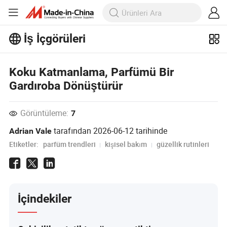
İş İçgörüleri
İş İçgörüleri'taki daha popüler
Koku Katmanlama, Parfümü Bir
makaleleri keşfedin!
Daha Fazla Göster
Gardıroba Dönüştürür
Görüntüleme:
7
tarafından
2026-06-12
tarihinde
Adrian Vale
Etiketler:
parfüm trendleri
kişisel bakım
güzellik rutinleri
İçindekiler