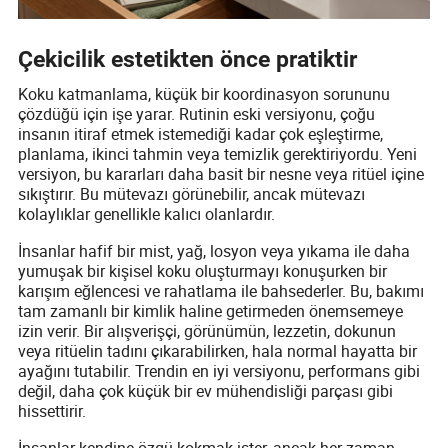
Çekicilik estetikten önce pratiktir
Koku katmanlama, küçük bir koordinasyon sorununu
çözdüğü için işe yarar. Rutinin eski versiyonu, çoğu
insanın itiraf etmek istemediği kadar çok eşleştirme,
planlama, ikinci tahmin veya temizlik gerektiriyordu. Yeni
versiyon, bu kararları daha basit bir nesne veya ritüel içine
sıkıştırır. Bu mütevazı görünebilir, ancak mütevazı
kolaylıklar genellikle kalıcı olanlardır.
İnsanlar hafif bir mist, yağ, losyon veya yıkama ile daha
yumuşak bir kişisel koku oluşturmayı konuşurken bir
karışım eğlencesi ve rahatlama ile bahsederler. Bu, bakımı
tam zamanlı bir kimlik haline getirmeden önemsemeye
izin verir. Bir alışverişçi, görünümün, lezzetin, dokunun
veya ritüelin tadını çıkarabilirken, hala normal hayatta bir
ayağını tutabilir. Trendin en iyi versiyonu, performans gibi
değil, daha çok küçük bir ev mühendisliği parçası gibi
hissettirir.
İnsanlar kendine özgü kokmak ister, ancak her zaman