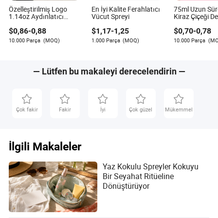
Özelleştirilmiş Logo
En İyi Kalite Ferahlatıcı
75ml Uzun Süre
1.14oz Aydınlatıcı
Vücut Spreyi
Kiraz Çiçeği D
Uzun Süre Kalıcı
Parfüm Kadın
$
0,86
-
0,88
$
1,17
-
1,25
$
0,70
-
0,78
Parfüm Işıltılı Vücut
Spreyi Vücut M
Spreyi
10.000 Parça
(MOQ)
1.000 Parça
(MOQ)
10.000 Parça
(M
— Lütfen bu makaleyi derecelendirin —
Çok fakir
Fakir
İyi
Çok güzel
Mükemmel
İlgili Makaleler
Yaz Kokulu Spreyler Kokuyu
Bir Seyahat Ritüeline
Dönüştürüyor