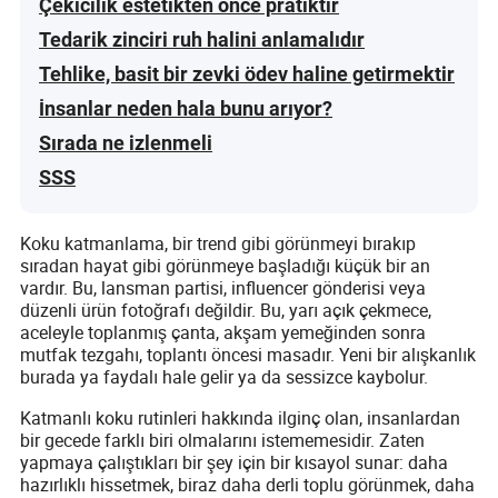
Çekicilik estetikten önce pratiktir
Tedarik zinciri ruh halini anlamalıdır
Tehlike, basit bir zevki ödev haline getirmektir
İnsanlar neden hala bunu arıyor?
Sırada ne izlenmeli
SSS
Koku katmanlama, bir trend gibi görünmeyi bırakıp
sıradan hayat gibi görünmeye başladığı küçük bir an
vardır. Bu, lansman partisi, influencer gönderisi veya
düzenli ürün fotoğrafı değildir. Bu, yarı açık çekmece,
aceleyle toplanmış çanta, akşam yemeğinden sonra
mutfak tezgahı, toplantı öncesi masadır. Yeni bir alışkanlık
burada ya faydalı hale gelir ya da sessizce kaybolur.
Katmanlı koku rutinleri hakkında ilginç olan, insanlardan
bir gecede farklı biri olmalarını istememesidir. Zaten
yapmaya çalıştıkları bir şey için bir kısayol sunar: daha
hazırlıklı hissetmek, biraz daha derli toplu görünmek, daha