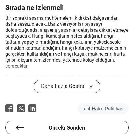
Sırada ne izlenmeli
Bir sonraki aşama muhtemelen ilk dikkat dalgasından
daha sessiz olacak. Bariz versiyonlar piyasayı
doldurduğunda, alışveriş yapanlar detaylara dikkat etmeye
başlayacak. Hangi kumaşların nefes aldığını, hangi
tatların yapay olmadığını, hangi kokuların yüksek sesle
olmadan katmanlandığını, hangi kırtasiye malzemelerinin
gerçekten kullanıldığını ve hangi küçük makinelerin hafta
içi bir akşam temizlenmesi yeterince kolay olduğunu
soracaklar.
Bu, alıcılar için faydalı bir andır. Erken heyecan, insanların
neye meraklı olduğunu söyler. İkinci dalga, neyi tutmaya
Daha Fazla Göster
istekli olduklarını söyler. Yorumları sadece övgü için değil,
şikayetler için izleyin. Şikayetler genellikle baştan beri var
olması gereken ürün brifingine doğrudan işaret eder.
Telif Hakkı Politikası
Kazananlar, denemeyi kaotik değil, sakin hissettirecek.
Gerçek sinyal, herkesin bir hafta boyunca katmanlı koku
rutinlerinden bahsetmesi değil. Gerçek sinyal, insanların
Önceki Gönderi
bunu normal bir gün içinde hayal edebilmesi ve şaka,