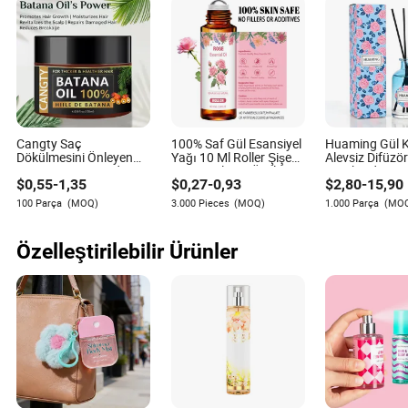
daha güçlü sinyal arama davranışı ve günlük
kullanışlılıktır. İnsanlar hala nasıl seçeceklerini,
kullanacaklarını, bakım yapacaklarını veya öğeyi
karşılaştıracaklarını soruyorsa, trend saf gösterinin ötesine
geçmiştir.
Cangty Saç
100% Saf Gül Esansiyel
Huaming Gül 
Dökülmesini Önleyen
Yağı 10 Ml Roller Şişe
Alevsiz Difüzör
Batana Yağı Honduras
Esansiyel Yağ Özel
Yatak Odası, 
$
0,55
-
1,35
$
0,27
-
0,93
$
2,80
-
15,90
Organik Toptan Özel
Parfüm Yağı Masaj için
Oturma Odası 
Etiket Batana Saç Yağı
Yüz Bakımı için
Süreli Ev Parf
100 Parça
(MOQ)
3.000 Pieces
(MOQ)
1.000 Parça
(MO
Saç Büyümesi için Yağ
Aromaterapi Y
Mumu
Kamış Çubukl
Özelleştirilebilir Ürünler