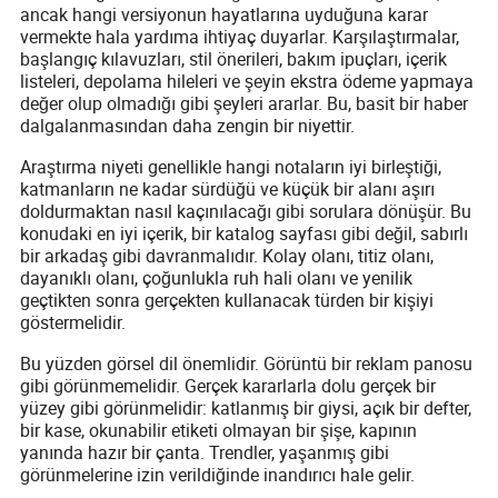
ancak hangi versiyonun hayatlarına uyduğuna karar
vermekte hala yardıma ihtiyaç duyarlar. Karşılaştırmalar,
başlangıç kılavuzları, stil önerileri, bakım ipuçları, içerik
listeleri, depolama hileleri ve şeyin ekstra ödeme yapmaya
değer olup olmadığı gibi şeyleri ararlar. Bu, basit bir haber
dalgalanmasından daha zengin bir niyettir.
Araştırma niyeti genellikle hangi notaların iyi birleştiği,
katmanların ne kadar sürdüğü ve küçük bir alanı aşırı
doldurmaktan nasıl kaçınılacağı gibi sorulara dönüşür. Bu
konudaki en iyi içerik, bir katalog sayfası gibi değil, sabırlı
bir arkadaş gibi davranmalıdır. Kolay olanı, titiz olanı,
dayanıklı olanı, çoğunlukla ruh hali olanı ve yenilik
geçtikten sonra gerçekten kullanacak türden bir kişiyi
göstermelidir.
Bu yüzden görsel dil önemlidir. Görüntü bir reklam panosu
gibi görünmemelidir. Gerçek kararlarla dolu gerçek bir
yüzey gibi görünmelidir: katlanmış bir giysi, açık bir defter,
bir kase, okunabilir etiketi olmayan bir şişe, kapının
yanında hazır bir çanta. Trendler, yaşanmış gibi
görünmelerine izin verildiğinde inandırıcı hale gelir.