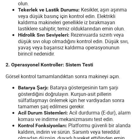
olun.
Kesikler, aşırı aşınma
Tekerlek ve Lastik Durumu:
veya düşük basınç için kontrol edin. Elektrikli
kaldırma makineleri genellikle iz bırakmayan
lastiklere sahiptir; temiz olduklarından emin olun.
Rezervuarda sızıntı veya
Hidrolik Sıvı Seviyeleri:
düşük sıvı olup olmadığını kontrol edin. Düşük sıvı,
yavaş veya başarısız kaldırma operasyonunun
birincil nedenidir.
2. Operasyonel Kontroller: Sistem Testi
Görsel kontrol tamamlandıktan sonra makineyi açın.
Batarya göstergesinin tam şarjı
Batarya Şarjı:
gösterdiğini doğrulayın. Kurşun-asit pillerin
sülfatlaşmayı önlemek için her vardiyadan sonra
tamamen şarj edilmesi gerekir.
Acil durdurma (E-dur), alarm
Acil Durum Sistemleri:
kornası ve indirme mekanizmasını test edin.
Platformu güvenli bir alanda
Kontrol Fonksiyonları:
kaldırın, indirin ve sürün. Sarsıntı veya tereddüt
olmadan düzgün, duyarlı hareket ettiğinden emin