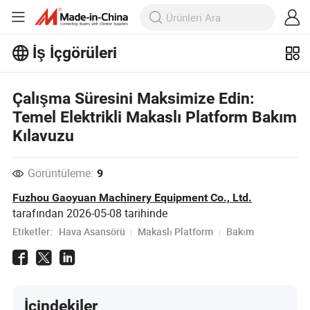
İş İçgörüleri
İş İçgörüleri'taki daha popüler
Çalışma Süresini Maksimize Edin:
makaleleri keşfedin!
Daha Fazla Göster
Temel Elektrikli Makaslı Platform Bakım
Kılavuzu
Görüntüleme:
9
Fuzhou Gaoyuan Machinery Equipment Co., Ltd.
tarafından
2026-05-08
tarihinde
Etiketler:
Hava Asansörü
Makaslı Platform
Bakım
İçindekiler