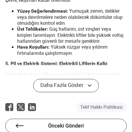
Yumuşak zemin, delikler
Yüzey Değerlendirmesi:
veya devrilmelere neden olabilecek döküntüler olup
olmadığını kontrol edin.
Güç hatlarını, üst vinçleri veya
Üst Tehlikeler:
kirişleri tanımlayın. Elektrikli liftler bile yüksek voltaj
hatlarından güvenli bir mesafe gerektirir.
Yüksek rüzgar veya yıldırım
Hava Koşulları:
fırtınalarında çalıştırmayın.
5. Pil ve Elektrik Sistemi: Elektrikli Liftlerin Kalbi
Elektrikli makaslı liftler için en büyük farklılaştırıcılardan
biri, dikkatli pil bakımına duyulan ihtiyaçtır.
Daha Fazla Göster
Elektrolit seviyelerini (distile su)
Kurşun-Asit Piller:
kontrol edin ve korozyonu önlemek için terminalleri
temizleyin.
Telif Hakkı Politikası
Üretici tarafından önerilen şarj cihazını
Şarj Etme:
kullanın. Pili uzun süre boş bırakmayın.
Aşırı ısınma veya alışılmadık
Motor ve Kontrolör:
Önceki Gönderi
kokulara dikkat edin. Soğutma deliklerinin toz ve