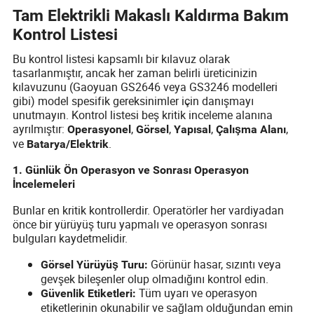
Tam Elektrikli Makaslı Kaldırma Bakım
Kontrol Listesi
Bu kontrol listesi kapsamlı bir kılavuz olarak
tasarlanmıştır, ancak her zaman belirli üreticinizin
kılavuzunu (Gaoyuan GS2646 veya GS3246 modelleri
gibi) model spesifik gereksinimler için danışmayı
unutmayın. Kontrol listesi beş kritik inceleme alanına
ayrılmıştır:
,
,
,
,
Operasyonel
Görsel
Yapısal
Çalışma Alanı
ve
.
Batarya/Elektrik
1. Günlük Ön Operasyon ve Sonrası Operasyon
İncelemeleri
Bunlar en kritik kontrollerdir. Operatörler her vardiyadan
önce bir yürüyüş turu yapmalı ve operasyon sonrası
bulguları kaydetmelidir.
Görünür hasar, sızıntı veya
Görsel Yürüyüş Turu:
gevşek bileşenler olup olmadığını kontrol edin.
Tüm uyarı ve operasyon
Güvenlik Etiketleri:
etiketlerinin okunabilir ve sağlam olduğundan emin