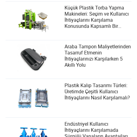
takip ederek, kesinti sürelerini en aza indirir, toplam
Küçük Plastik Torba Yapma
işletme maliyetlerini düşürür ve daha güvenli bir çalışma
Makineleri: Seçim ve Kullanıcı
ortamı sağlarsınız.
İhtiyaçlarını Karşılama
Konusunda Kapsamlı Bir
Rehber
Araba Tampon Maliyetlerinden
Tasarruf Etmenin
İhtiyaçlarınızı Karşılarken 5
Akıllı Yolu
Plastik Kalıp Tasarımı Türleri:
Üretimde Çeşitli Kullanıcı
İhtiyaçlarını Nasıl Karşılamalı?
Endüstriyel Kullanıcı
İhtiyaçlarını Karşılamada
Sürgülü Vanaların Avantajları