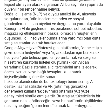
kişisel olmayan olarak algılanan AI, bu seçimleri yapmada
güvenilir bir rehber haline geliyor.
Doğal dil işleme (NLP) ve duygu analizi ile AI, alışveriş
sorgularından, ürün incelemelerinden ve sosyal
gönderilerden insan niyetini ve duygusunu yorumlayabilir.
Konuşma AI ile güçlendirilmiş perakende sohbet robotları,
mağaza içi etkileşimlerin baskısı olmadan müşterilerin
düşünceli, ilgili hediyeler bulmalarına yardımcı olan dijital
satış asistanları olarak hareket eder.
Google Alışveriş ve Pinterest gibi platformlar, "anneler için
çevre dostu hediyeler" veya "iş arkadaşları için benzersiz
hediyeler" gibi belirsiz girdileri yorumlamak ve sezgisel
hissettiren küratörlü listeler oluşturmak için AI'dan
yararlanır. Bazı sistemler, alıcı tercihlerini analiz ederek,
önceki verileri veya bağlı hesapları kullanarak
kişiselleştirilmiş öneriler sunar.
Lüks perakendeciler de bu teknolojiyi benimsemiş, AI
destekli sanal stilistler ve AR (artırılmış gerçeklik)
denemeleri kullanarak çevrimiçi ortamda yüz yüze
deneyimleri simüle etmişlerdir. Bu araçlar, tüketicilerin bir
çantanın nasıl görüneceğini veya bir parfümün kişiliklerine
nasıl uyacağını "görmelerine" olanak tanır—duygusal