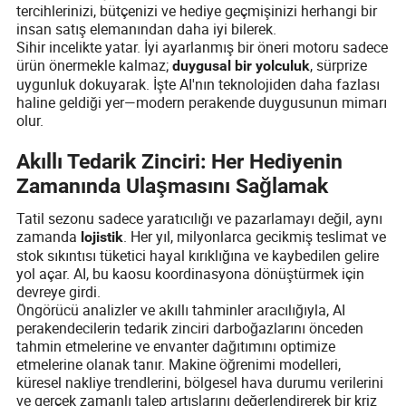
tercihlerinizi, bütçenizi ve hediye geçmişinizi herhangi bir
insan satış elemanından daha iyi bilerek.
Sihir incelikte yatar. İyi ayarlanmış bir öneri motoru sadece
ürün önermekle kalmaz;
, sürprize
duygusal bir yolculuk
uygunluk dokuyarak. İşte AI'nın teknolojiden daha fazlası
haline geldiği yer—modern perakende duygusunun mimarı
olur.
Akıllı Tedarik Zinciri: Her Hediyenin
Zamanında Ulaşmasını Sağlamak
Tatil sezonu sadece yaratıcılığı ve pazarlamayı değil, aynı
zamanda
. Her yıl, milyonlarca gecikmiş teslimat ve
lojistik
stok sıkıntısı tüketici hayal kırıklığına ve kaybedilen gelire
yol açar. AI, bu kaosu koordinasyona dönüştürmek için
devreye girdi.
Öngörücü analizler ve akıllı tahminler aracılığıyla, AI
perakendecilerin tedarik zinciri darboğazlarını önceden
tahmin etmelerine ve envanter dağıtımını optimize
etmelerine olanak tanır. Makine öğrenimi modelleri,
küresel nakliye trendlerini, bölgesel hava durumu verilerini
ve gerçek zamanlı talep artışlarını değerlendirerek bir kriz