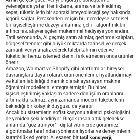
yeteneğinde yatar. Her tıklama, arama ve terk edilmiş
sepet, tüketicilerin bir sonraki isteyebileceği şey hakkında
içgörü sağlar. Perakendeciler için bu, neredeyse sezgisel
bir kişiselleştirme düzeyi anlamına gelir—algoritmik bir
altıncı his, alışverişçileri mükemmel hediyeye yönlendirir.
Tatil sezonunda, AI geçmiş satın alımlar, gezinme kalıpları,
bölgesel trendler gibi büyük miktarda tarihsel ve gerçek
zamanlı veriyi analiz ederek talebi tahmin eder ve
tüketiciler henüz istemediklerini fark etmeden önce ürünler
önerir.
Amazon, Walmart ve Shopify gibi platformlar, bireysel
davranışlara dayalı olarak ürün önerilerini, fiyatlandırmayı
ve kullanılabilirliği dinamik olarak ayarlayan makine
öğrenimi modellerini entegre etmiştir. Bu hiper
kişiselleştirilmiş yaklaşım sadece dönüşüm oranlarını
artırmakla kalmaz, aynı zamanda modern tüketicilerin
beklediği bir kolaylık duygusu da yaratır.
Ancak bu sistemlerin sofistikasyonu tüketici psikolojisini
de yeniden şekillendiriyor. Birçok insan artık geleneksel
anlamda "göz atmıyor"—dijital vitrinlerde görünmez
algoritmalar tarafından yönlendiriliyorlar ve deneyimlerini
küratörlük ediyorlar. AI esasen bir
,
tatil konsiyerji