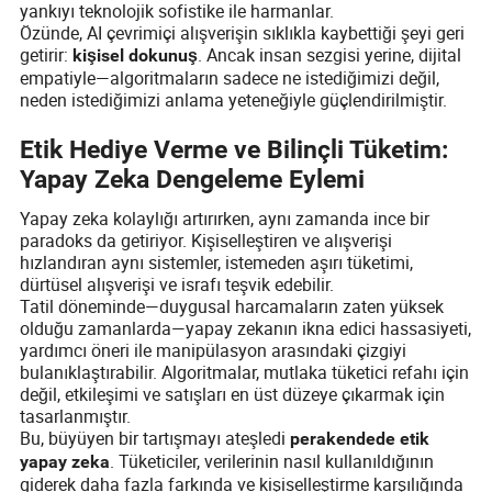
yankıyı teknolojik sofistike ile harmanlar.
Özünde, AI çevrimiçi alışverişin sıklıkla kaybettiği şeyi geri
getirir:
. Ancak insan sezgisi yerine, dijital
kişisel dokunuş
empatiyle—algoritmaların sadece ne istediğimizi değil,
neden istediğimizi anlama yeteneğiyle güçlendirilmiştir.
Etik Hediye Verme ve Bilinçli Tüketim:
Yapay Zeka Dengeleme Eylemi
Yapay zeka kolaylığı artırırken, aynı zamanda ince bir
paradoks da getiriyor. Kişiselleştiren ve alışverişi
hızlandıran aynı sistemler, istemeden aşırı tüketimi,
dürtüsel alışverişi ve israfı teşvik edebilir.
Tatil döneminde—duygusal harcamaların zaten yüksek
olduğu zamanlarda—yapay zekanın ikna edici hassasiyeti,
yardımcı öneri ile manipülasyon arasındaki çizgiyi
bulanıklaştırabilir. Algoritmalar, mutlaka tüketici refahı için
değil, etkileşimi ve satışları en üst düzeye çıkarmak için
tasarlanmıştır.
Bu, büyüyen bir tartışmayı ateşledi
perakendede etik
. Tüketiciler, verilerinin nasıl kullanıldığının
yapay zeka
giderek daha fazla farkında ve kişiselleştirme karşılığında