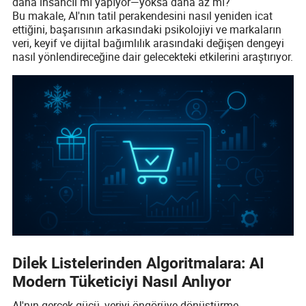
daha insancıl mı yapıyor—yoksa daha az mı?
Bu makale, AI'nın tatil perakendesini nasıl yeniden icat
ettiğini, başarısının arkasındaki psikolojiyi ve markaların
veri, keyif ve dijital bağımlılık arasındaki değişen dengeyi
nasıl yönlendireceğine dair gelecekteki etkilerini araştırıyor.
Dilek Listelerinden Algoritmalara: AI
Modern Tüketiciyi Nasıl Anlıyor
AI'nın gerçek gücü, veriyi öngörüye dönüştürme