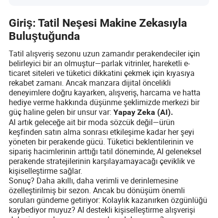
Giriş: Tatil Neşesi Makine Zekasıyla
Buluştuğunda
Tatil alışveriş sezonu uzun zamandır perakendeciler için
belirleyici bir an olmuştur—parlak vitrinler, hareketli e-
ticaret siteleri ve tüketici dikkatini çekmek için kıyasıya
rekabet zamanı. Ancak manzara dijital öncelikli
deneyimlere doğru kayarken, alışveriş, harcama ve hatta
hediye verme hakkında düşünme şeklimizde merkezi bir
güç haline gelen bir unsur var:
Yapay Zeka (AI).
AI artık geleceğe ait bir moda sözcük değil—ürün
keşfinden satın alma sonrası etkileşime kadar her şeyi
yöneten bir perakende gücü. Tüketici beklentilerinin ve
sipariş hacimlerinin arttığı tatil döneminde, AI geleneksel
perakende stratejilerinin karşılayamayacağı çeviklik ve
kişiselleştirme sağlar.
Sonuç? Daha akıllı, daha verimli ve derinlemesine
özelleştirilmiş bir sezon. Ancak bu dönüşüm önemli
soruları gündeme getiriyor: Kolaylık kazanırken özgünlüğü
kaybediyor muyuz? AI destekli kişiselleştirme alışverişi