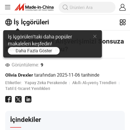
İş İçgörüleri
İş İçgörüleri'taki daha popüler
Yapay Zeka Tatil Alışverişimizi Sonsuza
makaleleri keşfedin!
Dek Değiştiriyor mu?
Daha Fazla Göster
Görüntüleme:
9
tarafından
2025-11-06
tarihinde
Olivia Drexler
Etiketler:
Yapay Zeka Perakende
Akıllı Alışveriş Trendleri
Tatil E-ticaret Yenilikleri
İçindekiler