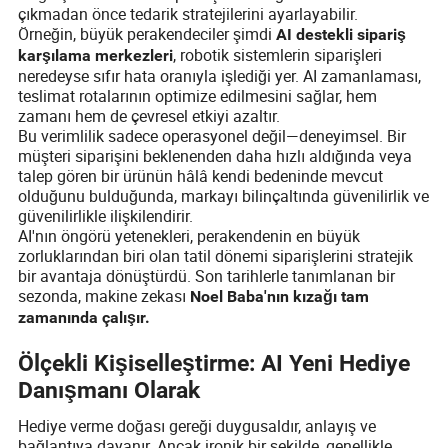
çıkmadan önce tedarik stratejilerini ayarlayabilir.
Örneğin, büyük perakendeciler şimdi
AI destekli sipariş
, robotik sistemlerin siparişleri
karşılama merkezleri
neredeyse sıfır hata oranıyla işlediği yer. AI zamanlaması,
teslimat rotalarının optimize edilmesini sağlar, hem
zamanı hem de çevresel etkiyi azaltır.
Bu verimlilik sadece operasyonel değil—deneyimsel. Bir
müşteri siparişini beklenenden daha hızlı aldığında veya
talep gören bir ürünün hâlâ kendi bedeninde mevcut
olduğunu bulduğunda, markayı bilinçaltında güvenilirlik ve
güvenilirlikle ilişkilendirir.
AI'nın öngörü yetenekleri, perakendenin en büyük
zorluklarından biri olan tatil dönemi siparişlerini stratejik
bir avantaja dönüştürdü. Son tarihlerle tanımlanan bir
sezonda, makine zekası
Noel Baba'nın kızağı tam
zamanında çalışır.
Ölçekli Kişiselleştirme: AI Yeni Hediye
Danışmanı Olarak
Hediye verme doğası gereği duygusaldır, anlayış ve
bağlantıya dayanır. Ancak ironik bir şekilde, genellikle