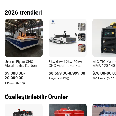
2026 trendleri
Üretim Fiyatı CNC
3kw 6kw 12kw 20kw
MIG TIG Kesm
Metal Levha Karbon
CNC Fiber Lazer Kesim
MMA 120 140 
Çelik Plaka Demir Ss
Makinesi 1500W
300 400 500 M
$
9.000,00
-
$
8.599,00
-
8.999,00
$
76,00
-
80,0
Fiber Lazer Kesim
2000W 3000W 6000W
Endüstriyel İnv
Makinesi Kesici
Demir Karbon
Kaynak Makin
20.000,00
1 Ayarla
(MOQ)
200 Parça
(MOQ)
Paslanmaz Çelik Metal
1 Parça
(MOQ)
Levha Plaka Boru
Kesme Beveling
Özelleştirilebilir Ürünler