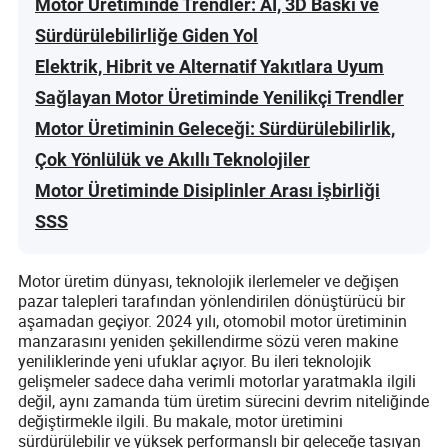
Motor Üretiminde Trendler: AI, 3D Baskı ve
Sürdürülebilirliğe Giden Yol
Elektrik, Hibrit ve Alternatif Yakıtlara Uyum
Sağlayan Motor Üretiminde Yenilikçi Trendler
Motor Üretiminin Geleceği: Sürdürülebilirlik,
Çok Yönlülük ve Akıllı Teknolojiler
Motor Üretiminde Disiplinler Arası İşbirliği
SSS
Motor üretim dünyası, teknolojik ilerlemeler ve değişen
pazar talepleri tarafından yönlendirilen dönüştürücü bir
aşamadan geçiyor. 2024 yılı, otomobil motor üretiminin
manzarasını yeniden şekillendirme sözü veren makine
yeniliklerinde yeni ufuklar açıyor. Bu ileri teknolojik
gelişmeler sadece daha verimli motorlar yaratmakla ilgili
değil, aynı zamanda tüm üretim sürecini devrim niteliğinde
değiştirmekle ilgili. Bu makale, motor üretimini
sürdürülebilir ve yüksek performanslı bir geleceğe taşıyan