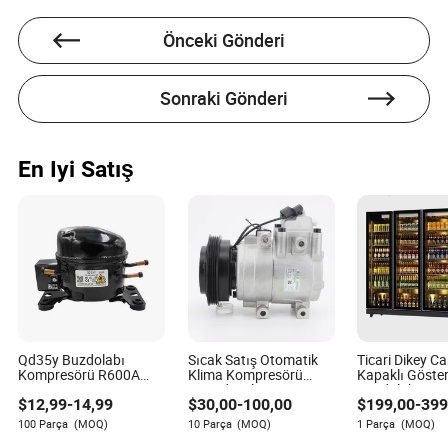
Önceki Gönderi
Izaiah Hodge, otomotiv ve yedek parça endüstrisinde
deneyimli bir yazar olup, özellikle satış sonrası
hizmetlerin değerlendirilmesinde uzmanlaşmıştır.
Sonraki Gönderi
Detaylara olan keskin bakışı ve otomotive duyduğu
tutku ile Izaiah, yıllardır çeşitli yayınlarda bilgi ve
uzmanlığını paylaşmaktadır.
En Iyi Satış
Qd35y Buzdolabı
Sıcak Satış Otomatik
Ticari Dikey C
Kompresörü R600A
Klima Kompresörü
Kapaklı Göste
R134A Soğutma
Hyundai Elantra Araç
Buzdolabı Min
$
12,99
-
14,99
$
30,00
-
100,00
$
199,00
-
399
Buzdolabı Kompresörü
Soğutma Parçaları
Buzdolabı Res
Araç Klima Kompresörü
Soğutma Ekip
100 Parça
(MOQ)
10 Parça
(MOQ)
1 Parça
(MOQ)