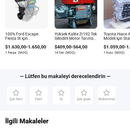
100% Ford Escape
Yüksek Kalite Zr192 Tek
Toyota Hiace 
Fiesta St için
Silindirli Motor Tarımsal
Modeli için Sta
Hammadde Fabrikası
Makine Üretim Projeleri
Motor Uzun Bl
$
1.630,00
-
1.650,00
$
409,00
-
564,00
$
1.059,00
-
1
Üretimi 1.5L 1.6L Ford
için
Profesyonel Ü
Benzinli Motor için
Araç Motoru İy
1 Parça
(MOQ)
14 Set
(MOQ)
1 Kutu
(MOQ)
Sonrası Hizme
— Lütfen bu makaleyi derecelendirin —
Çok fakir
Fakir
İyi
Çok güzel
Mükemmel
İlgili Makaleler