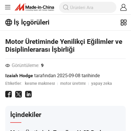
İş İçgörüleri
İş İçgörüleri'taki daha popüler
Motor Üretiminde Yenilikçi Eğilimler ve
makaleleri keşfedin!
Disiplinlerarası İşbirliği
Daha Fazla Göster
Görüntüleme:
9
tarafından
2025-09-08
tarihinde
Izaiah Hodge
Etiketler:
kesme makinesi
motor üretimi
yapay zeka
İçindekiler