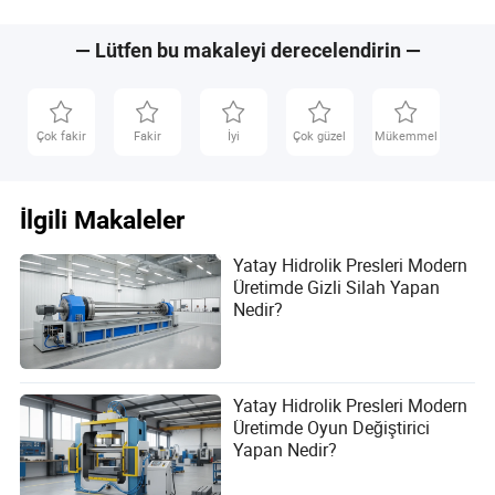
yazardır. Uzmanlığı, yedek parça temini ve imalat
Peletleri Sıcak Presleme
CE/SGS/ISO il
ekipmanları için bakım hizmeti desteği sağlamaktır.
için
— Lütfen bu makaleyi derecelendirin —
Çok fakir
Fakir
İyi
Çok güzel
Mükemmel
İlgili Makaleler
Yatay Hidrolik Presleri Modern
Üretimde Gizli Silah Yapan
Nedir?
Yatay Hidrolik Presleri Modern
Üretimde Oyun Değiştirici
Yapan Nedir?