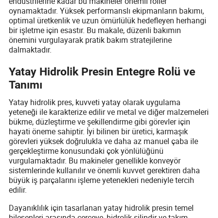
endüstrilerine kadar bu makineler önemli roller
oynamaktadır. Yüksek performanslı ekipmanların bakımı,
optimal üretkenlik ve uzun ömürlülük hedefleyen herhangi
bir işletme için esastır. Bu makale, düzenli bakımın
önemini vurgulayarak pratik bakım stratejilerine
dalmaktadır.
Yatay Hidrolik Presin Entegre Rolü ve
Tanımı
Yatay hidrolik pres, kuvveti yatay olarak uygulama
yeteneği ile karakterize edilir ve metal ve diğer malzemeleri
bükme, düzleştirme ve şekillendirme gibi görevler için
hayati öneme sahiptir. İyi bilinen bir üretici, karmaşık
görevleri yüksek doğrulukla ve daha az manuel çaba ile
gerçekleştirme konusundaki çok yönlülüğünü
vurgulamaktadır. Bu makineler genellikle konveyör
sistemlerinde kullanılır ve önemli kuvvet gerektiren daha
büyük iş parçalarını işleme yetenekleri nedeniyle tercih
edilir.
Dayanıklılık için tasarlanan yatay hidrolik presin temel
bileşenleri arasında çerçeve, hidrolik silindir ve takım