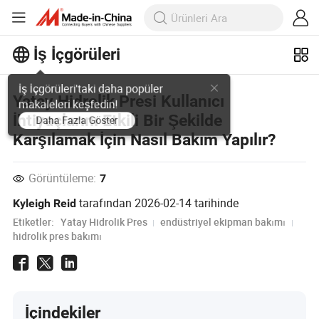
İş İçgörüleri
İş İçgörüleri'taki daha popüler
Yatay Hidrolik Presi Kullanıcı
makaleleri keşfedin!
İhtiyaçlarını Etkili Bir Şekilde
Daha Fazla Göster
Karşılamak İçin Nasıl Bakım Yapılır?
Görüntüleme:
7
tarafından
2026-02-14
tarihinde
Kyleigh Reid
Etiketler:
Yatay Hidrolik Pres
endüstriyel ekipman bakımı
hidrolik pres bakımı
İçindekiler