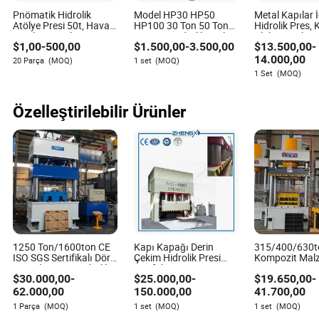
Pnömatik Hidrolik
Model HP30 HP50
Metal Kapılar İ
S: Bakım gerektiğinin ilk işaretleri nelerdir?
Atölye Presi 50t, Hava
HP100 30 Ton 50 Ton
Hidrolik Pres, 
Presleme Makinesi
100 Ton Hidrolik Atölye
Plakası Kaba
C: Alışılmadık sesler, sızıntılar, titreşimler veya tutarsız
$
1,00
-
500,00
$
1.500,00
-
3.500,00
$
13.500,00
-
Presi ile Ce
14.000,00
operasyonel performans belirtilerine dikkat edin.
20 Parça
(MOQ)
1 set
(MOQ)
1 Set
(MOQ)
S: Bakımda dokümantasyon neden bu kadar önemlidir?
Özelleştirilebilir Ürünler
C: Bakım faaliyetlerini belgelemek, makine geçmişini
izlemeye, kalıpları tanımlamaya ve gelecekteki bakımı
etkili bir şekilde planlamaya yardımcı olur.
Kyleigh Reid
1250 Ton/1600ton CE
Kapı Kapağı Derin
315/400/630t
Yazar
ISO SGS Sertifikalı Dört
Çekim Hidrolik Presi
Kompozit Mal
Sütunlu Servo Hidrolik
Mutfak Eşyası
için Dört Sütun
$
30.000,00
-
$
25.000,00
-
$
19.650,00
-
Pres, Pirinç Kabuğu/
Paslanmaz Çelik
Hidrolik Pres
Kyleigh Reid, imalat ve işleme makineleri
Hindistan Cevizi
Lavabo
Reçine Kanal 
62.000,00
150.000,00
41.700,00
Kabuğu/ Saman
Cam Elyaf Kab
endüstrisinde zengin deneyime sahip deneyimli bir
1 Parça
(MOQ)
1 set
(MOQ)
1 set
(MOQ)
Talaşı/ Ahşap Yonga
Kapağı Sıcak 