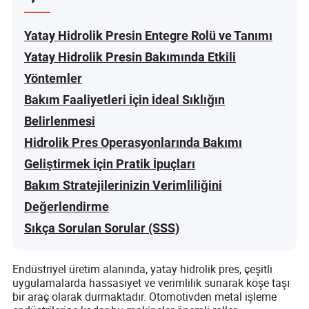
Yatay Hidrolik Presin Entegre Rolü ve Tanımı
Yatay Hidrolik Presin Bakımında Etkili
Yöntemler
Bakım Faaliyetleri İçin İdeal Sıklığın
Belirlenmesi
Hidrolik Pres Operasyonlarında Bakımı
Geliştirmek İçin Pratik İpuçları
Bakım Stratejilerinizin Verimliliğini
Değerlendirme
Sıkça Sorulan Sorular (SSS)
Endüstriyel üretim alanında, yatay hidrolik pres, çeşitli
uygulamalarda hassasiyet ve verimlilik sunarak köşe taşı
bir araç olarak durmaktadır. Otomotivden metal işleme