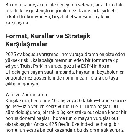
Bu dolu sahne, acemi ile deneyimli veteran, analitik odaklı
tutarlılık ile gösterişli öngörülemezlik arasında şiddetli
rekabetler kuruyor. Bu, beyzbol efsanesine layık bir
karşılaşma.
Format, Kurallar ve Stratejik
Karşılaşmalar
2025 ev koşusu yarışması, her vuruşa drama enjekte eden
yüksek riskli, kalabalığı memnun eden bir formatı takip
ediyor. Truist Park'ın vurucu gözü ile ESPN'in 8p.m.
ET'deki geri sayım saati arasında, hayranlar beyzbolun en
öngörülemez gösterilerinden birinin canlı olarak ortaya
çıktığını görüyor.
Yapı ve Zamanlama:
Karşılaşma, her birine 40 atış veya 3 dakika—hangisi önce
gelirse—izin verilen sekiz vurucu ile 1. Turda başlar. Bu
süre dolduğunda, bir rakip üç kez strike out olana kadar bir
bonus dönemi başlar—home run olmayan vuruşlar out
olarak sayılır. Ancak, 425 feet'in üzerindeki herhangi bir
home run ekstra bir out kazandırır, bu da dramatik sürpriz