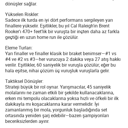
dönüşler sağlar.
Yükselen Riskler:
Sadece ilk turda en iyi dört performans sergileyen yarı
finallere yükselir. Eşitlikler, bu yıl Cal Raleigh'in Brent
Rooker'ı 470+ feet'lik bir vuruşta bir inçten daha az farkla
geçtiği en uzun home run ile çözülür.
Eleme Turları:
Yarı finaller ve finaller klasik bir braket benimser—#1 vs
#4 ve #2 vs #3—her vurucuya 2 dakika veya 27 atış hakkı
verilir. Eşitlikler, 60 saniyelik bir vuruşla çözülür; eğer bu
hala eşitse, nihai çözüm üç vuruşluk vuruşlarla gelir.
Taktiksel Dönüşler:
Strateji büyük bir rol oynar. Yarışmacılar, 45 saniyelik
molalarını ne zaman etkili bir şekilde kullanacaklarına,
erken mi tempolu olacaklarına yoksa hızlı ve öfkeli bir ilk
dakikayla mı koşacaklarına karar vermelidir. İyi
zamanlanmış bir mola, yorgunluk başladığında set
ortasında yeniden şarj edebilir—bazen şampiyonları
beceriksizlerden ayırır.