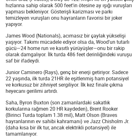
hızlarına sahip olarak 500 feet'in ötesine ay ışığı vuruşları
yapması bekleniyor. Gösterişli karizması ve parkı
temizleyen vuruşları onu hayranların favorisi bir joker
yapıyor.
James Wood (Nationals), acımasız bir çaylak yükselişi
yaşıyor. Takımı mücadele ediyor olsa da, Wood'un tutarlı
gücü—24 home run ve kasıtlı yürüyüşler—onu bir rakip
olarak damgalıyor. İlk turda 486 feet derinliğindeki vuruşu
saf bir ifadeydi.
Junior Caminero (Rays), genç bir enerji getiriyor. Sadece
22 yaşında, ilk turda 21HR ile eşitlenmiş ham potansiyel
ve korkusuz bir zihniyet sergiliyor. İlk kez finale çıkma
heyecanı gerilimi artırdı.
Saha, Byron Buxton (son zamanlardaki sakatlık
korkularına rağmen 20 HR kaydeden), Brent Rooker
(Birinci Turda toplam 1.38 mil), Matt Olson (Braves
hayranlarının ev sahibi kahramanı) ve Jazz Chisholm Jr.
(daha kısa bir ilk tur, ancak elektrikli potansiyel) ile
tamamlanıyor.