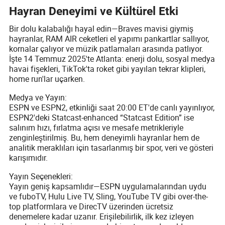
Hayran Deneyimi ve Kültürel Etki
Bir dolu kalabalığı hayal edin—Braves mavisi giymiş
hayranlar, RAM AIR ceketleri el yapımı pankartlar sallıyor,
kornalar çalıyor ve müzik patlamaları arasında patlıyor.
İşte 14 Temmuz 2025'te Atlanta: enerji dolu, sosyal medya
havai fişekleri, TikTok'ta roket gibi yayılan tekrar klipleri,
home run'lar uçarken.
Medya ve Yayın:
ESPN ve ESPN2, etkinliği saat 20:00 ET'de canlı yayınlıyor,
ESPN2'deki Statcast-enhanced “Statcast Edition” ise
salınım hızı, fırlatma açısı ve mesafe metrikleriyle
zenginleştirilmiş. Bu, hem deneyimli hayranlar hem de
analitik meraklıları için tasarlanmış bir spor, veri ve gösteri
karışımıdır.
Yayın Seçenekleri:
Yayın geniş kapsamlıdır—ESPN uygulamalarından uydu
ve fuboTV, Hulu Live TV, Sling, YouTube TV gibi over-the-
top platformlara ve DirecTV üzerinden ücretsiz
denemelere kadar uzanır. Erişilebilirlik, ilk kez izleyen