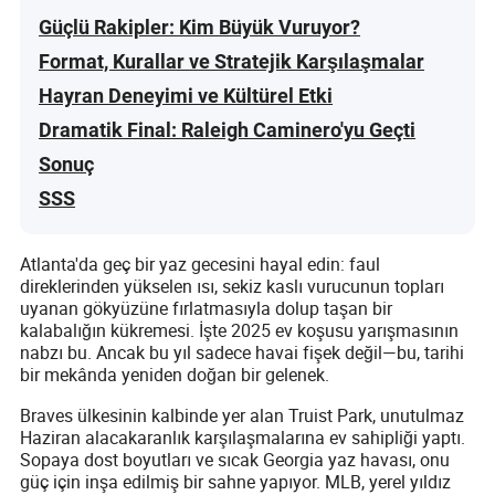
Güçlü Rakipler: Kim Büyük Vuruyor?
Format, Kurallar ve Stratejik Karşılaşmalar
Hayran Deneyimi ve Kültürel Etki
Dramatik Final: Raleigh Caminero'yu Geçti
Sonuç
SSS
Atlanta'da geç bir yaz gecesini hayal edin: faul
direklerinden yükselen ısı, sekiz kaslı vurucunun topları
uyanan gökyüzüne fırlatmasıyla dolup taşan bir
kalabalığın kükremesi. İşte 2025 ev koşusu yarışmasının
nabzı bu. Ancak bu yıl sadece havai fişek değil—bu, tarihi
bir mekânda yeniden doğan bir gelenek.
Braves ülkesinin kalbinde yer alan Truist Park, unutulmaz
Haziran alacakaranlık karşılaşmalarına ev sahipliği yaptı.
Sopaya dost boyutları ve sıcak Georgia yaz havası, onu
güç için inşa edilmiş bir sahne yapıyor. MLB, yerel yıldız