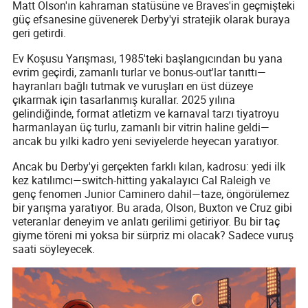
Matt Olson'ın kahraman statüsüne ve Braves'in geçmişteki
güç efsanesine güvenerek Derby'yi stratejik olarak buraya
geri getirdi.
Ev Koşusu Yarışması, 1985'teki başlangıcından bu yana
evrim geçirdi, zamanlı turlar ve bonus-out'lar tanıttı—
hayranları bağlı tutmak ve vuruşları en üst düzeye
çıkarmak için tasarlanmış kurallar. 2025 yılına
gelindiğinde, format atletizm ve karnaval tarzı tiyatroyu
harmanlayan üç turlu, zamanlı bir vitrin haline geldi—
ancak bu yılki kadro yeni seviyelerde heyecan yaratıyor.
Ancak bu Derby'yi gerçekten farklı kılan, kadrosu: yedi ilk
kez katılımcı—switch-hitting yakalayıcı Cal Raleigh ve
genç fenomen Junior Caminero dahil—taze, öngörülemez
bir yarışma yaratıyor. Bu arada, Olson, Buxton ve Cruz gibi
veteranlar deneyim ve anlatı gerilimi getiriyor. Bu bir taç
giyme töreni mi yoksa bir sürpriz mi olacak? Sadece vuruş
saati söyleyecek.