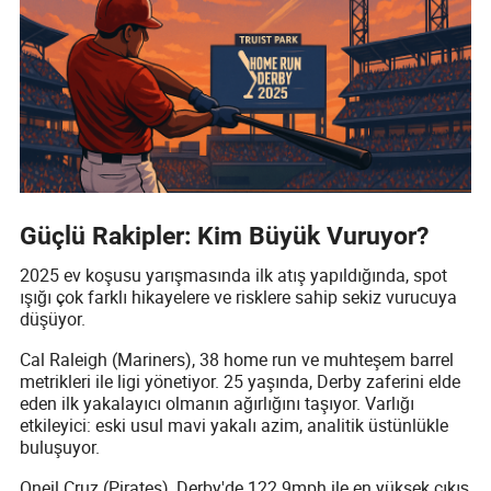
Güçlü Rakipler: Kim Büyük Vuruyor?
2025 ev koşusu yarışmasında ilk atış yapıldığında, spot
ışığı çok farklı hikayelere ve risklere sahip sekiz vurucuya
düşüyor.
Cal Raleigh (Mariners), 38 home run ve muhteşem barrel
metrikleri ile ligi yönetiyor. 25 yaşında, Derby zaferini elde
eden ilk yakalayıcı olmanın ağırlığını taşıyor. Varlığı
etkileyici: eski usul mavi yakalı azim, analitik üstünlükle
buluşuyor.
Oneil Cruz (Pirates), Derby'de 122.9mph ile en yüksek çıkış