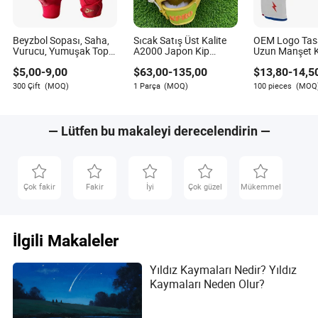
durumunda salınım-off'lar yapılır.
Hayranlar nasıl izleyebilir?
Beyzbol Sopası, Saha,
Sıcak Satış Üst Kalite
OEM Logo Tas
ESPN'de saat 20:00 ET'de yayınlandı, ESPN2 Statcast
Vurucu, Yumuşak Top,
A2000 Japon Kip
Uzun Manşet K
edisyonu ve ESPN uygulaması, fuboTV, Hulu Live, Sling ve
Amerikan Futbolu,
Beyzbol Eldivenleri ve
Derisi Beyzbol
$
5,00
-
9,00
$
63,00
-
135,00
$
13,80
-
14,5
Silikon, Deri, Spor
Softbol Mittleri
Eldivenleri Üreti
YouTube TV üzerinden yayın seçenekleriyle.
Eldiveni
Özel Çocuk Ge
300 Çift
(MOQ)
1 Parça
(MOQ)
100 pieces
(MOQ
Antrenman Sof
Kazanan ne kadar para alır?
Vuruş Eldivenle
Şampiyon, 2019'dan önce artırılan bir Derby ödül
havuzunun parçası olarak 1 milyon dolar kazandı.
— Lütfen bu makaleyi derecelendirin —
Çok fakir
Fakir
İyi
Çok güzel
Mükemmel
İlgili Makaleler
Yıldız Kaymaları Nedir? Yıldız
Kaymaları Neden Olur?