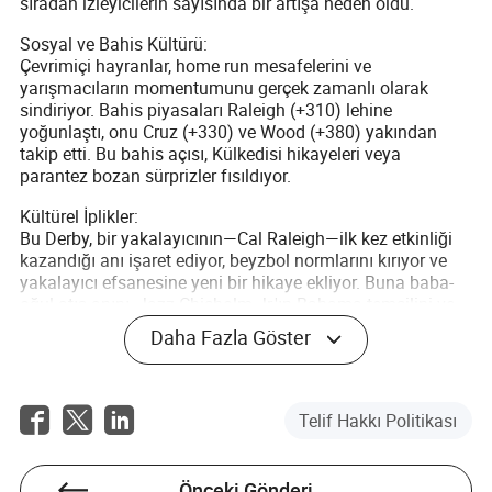
sıradan izleyicilerin sayısında bir artışa neden oldu.
Sosyal ve Bahis Kültürü:
Çevrimiçi hayranlar, home run mesafelerini ve
yarışmacıların momentumunu gerçek zamanlı olarak
sindiriyor. Bahis piyasaları Raleigh (+310) lehine
yoğunlaştı, onu Cruz (+330) ve Wood (+380) yakından
takip etti. Bu bahis açısı, Külkedisi hikayeleri veya
parantez bozan sürprizler fısıldıyor.
Kültürel İplikler:
Bu Derby, bir yakalayıcının—Cal Raleigh—ilk kez etkinliği
kazandığı anı işaret ediyor, beyzbol normlarını kırıyor ve
yakalayıcı efsanesine yeni bir hikaye ekliyor. Buna baba-
oğul atış anını, Jazz Chisholm Jr.'ın Bahama temsilini ve
20'li yaşlarının başındaki hızlı yükselen Caminero'yu
Daha Fazla Göster
ekleyin—bu etkinlik hızla miras, aile ve boru hattı hayalleri
hakkında oldu.
Dramatik Final: Raleigh Caminero'yu
Telif Hakkı Politikası
Geçti
Önceki Gönderi
Final parantezi Raleigh ve Caminero'ya kadar daraldığında