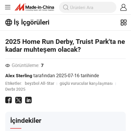
İş İçgörüleri
İş İçgörüleri'taki daha popüler
2025 Home Run Derby, Truist Park'ta ne
makaleleri keşfedin!
Daha Fazla Göster
kadar muhteşem olacak?
Görüntüleme:
7
tarafından
2025-07-16
tarihinde
Alex Sterling
Etiketler:
beyzbol All-Star
güçlü vurucular karşılaşması
Derbi 2025
İçindekiler