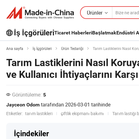
Ürünler
İş İçgörüleri
Ticaret Haberleri
Başlatmak
Endüstri A
İş İçgörüleri'taki daha popüler
makaleleri keşfedin!
Daha Fazla Göster
Ana sayfa
İş İçgörüleri
Ürün Tedariği
Tarım Lastiklerini Nasıl Koruya
Tarım Lastiklerini Nasıl Koru
ve Kullanıcı İhtiyaçlarını Karş
Görüntüleme:
5
tarafından
2026-03-01
tarihinde
Jayceon Odom
Etiketler:
tarım lastikleri
çiftlik ekipmanı bakımı
Tarım lastiği 
İçindekiler