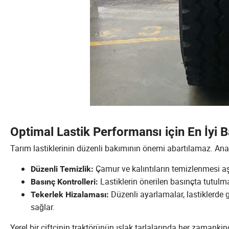
Optimal Lastik Performansı için En İyi 
Tarım lastiklerinin düzenli bakımının önemi abartılamaz. Ana
Çamur ve kalıntıların temizlenmesi a
Düzenli Temizlik:
Lastiklerin önerilen basınçta tutulmas
Basınç Kontrolleri:
Düzenli ayarlamalar, lastiklerde 
Tekerlek Hizalaması:
sağlar.
Yerel bir çiftçinin traktörünün ıslak tarlalarında her zamank