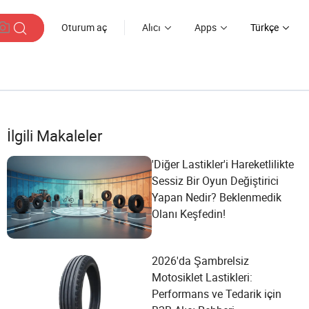
Oturum aç
Alıcı
Apps
Türkçe
İlgili Makaleler
'Diğer Lastikler'i Hareketlilikte
Sessiz Bir Oyun Değiştirici
Yapan Nedir? Beklenmedik
Olanı Keşfedin!
2026'da Şambrelsiz
Motosiklet Lastikleri:
Performans ve Tedarik için