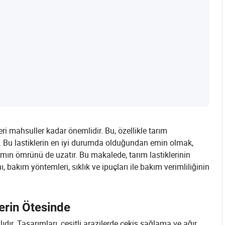
eri mahsuller kadar önemlidir. Bu, özellikle tarım
dir. Bu lastiklerin en iyi durumda olduğundan emin olmak,
mın ömrünü de uzatır. Bu makalede, tarım lastiklerinin
 bakım yöntemleri, sıklık ve ipuçları ile bakım verimliliğinin
lerin Ötesinde
ıdır. Tasarımları, çeşitli arazilerde çekiş sağlama ve ağır