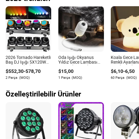
2026 Tornado Hareketli
Oda Işığı Okyanus
Koala Gece La
Baş DJ Işığı 5X120W
Yıldız Gece Lambası
Renkli Ayarlana
LED Hareketli Baş
USB Dekor Noel Ay
Yatak Lambası
$
552,30
-
578,70
$
15,00
$
6,10
-
6,50
Sahne Işığı Etkinlik
Lambası Projektör
Dokunmatik Ko
Disko Gece Kulübü
Gece Lambası
2 Parça
(MOQ)
1 Parça
(MOQ)
60 Parça
(MOQ)
Işıkları DJ Işıkları
Çocuklar ve Yet
için Zamanlayıc
Kamp Partisi 
Özelleştirilebilir Ürünler
Dekorasyonu i
Kullanılır