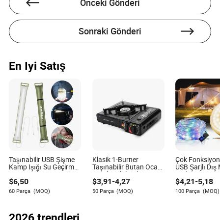
Önceki Gönderi
ilerlemeler yer alıyor.
Sonraki Gönderi
En Iyi Satış
Kylan Hays
Yazar
Kylan Hays, aydınlatma endüstrisinde makale
yazarıdır ve aydınlatma endüstrisi tedarikçilerinin
sürdürülebilirlik uygulamalarını değerlendirme
konusunda uzmanlaşmıştır. Detaylara dikkat eden ve
çevresel sorumluluğa tutkulu olan Kylan'ın çalışmaları,
aydınlatma sektöründe çevre dostu uygulamaların
Taşınabilir USB Şişme
Klasik 1-Burner
Çok Fonksiyon
önemini vurgulamaktadır.
Kamp Işığı Su Geçirmez
Taşınabilir Butan Ocak,
USB Şarjlı Dış
Tasarım ile
Ayarlanabilir Alev 7650
Çadır Feneri K
$
6,50
$
3,91
-
4,27
$
4,21
-
5,18
Btus Dış Mekan Kamp
Sırası
Pişirme Ocak
60 Parça
(MOQ)
50 Parça
(MOQ)
100 Parça
(MOQ)
2026 trendleri