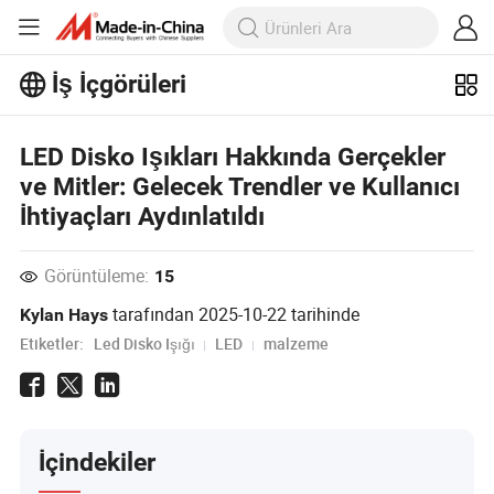
İş İçgörüleri
İş İçgörüleri'taki daha popüler
makaleleri keşfedin!
Daha Fazla Göster
LED Disko Işıkları Hakkında Gerçekler
ve Mitler: Gelecek Trendler ve Kullanıcı
İhtiyaçları Aydınlatıldı
Görüntüleme:
15
tarafından
2025-10-22
tarihinde
Kylan Hays
Etiketler:
Led Disko Işığı
LED
malzeme
İçindekiler