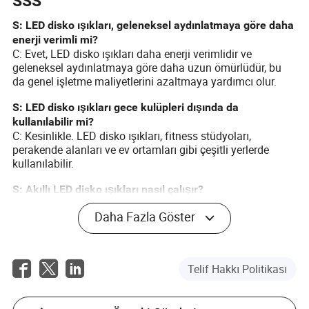
SSS
S: LED disko ışıkları, geleneksel aydınlatmaya göre daha
enerji verimli mi?
C: Evet, LED disko ışıkları daha enerji verimlidir ve
geleneksel aydınlatmaya göre daha uzun ömürlüdür, bu
da genel işletme maliyetlerini azaltmaya yardımcı olur.
S: LED disko ışıkları gece kulüpleri dışında da
kullanılabilir mi?
C: Kesinlikle. LED disko ışıkları, fitness stüdyoları,
perakende alanları ve ev ortamları gibi çeşitli yerlerde
kullanılabilir.
S: Akıllı LED disko ışıkları nasıl çalışır?
C: Akıllı LED disko ışıkları, uygulamalar kullanılarak
Daha Fazla Göster
uzaktan kontrol edilebilir, özel aydınlatma sahneleri ve
müzikle senkronize gösteriler oluşturulabilir.
S: LED disko ışıklarının geleceğini şekillendiren trendler
Telif Hakkı Politikası
nelerdir?
C: Ortaya çıkan trendler arasında artan özelleştirme,
sürdürülebilirlik ve disiplinler arası işbirlikleri yoluyla