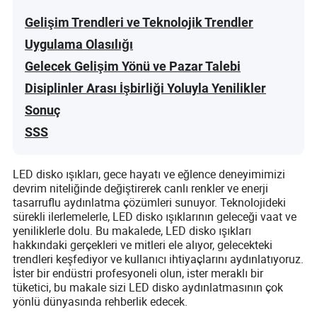
Gelişim Trendleri ve Teknolojik Trendler
Uygulama Olasılığı
Gelecek Gelişim Yönü ve Pazar Talebi
Disiplinler Arası İşbirliği Yoluyla Yenilikler
Sonuç
SSS
LED disko ışıkları, gece hayatı ve eğlence deneyimimizi
devrim niteliğinde değiştirerek canlı renkler ve enerji
tasarruflu aydınlatma çözümleri sunuyor. Teknolojideki
sürekli ilerlemelerle, LED disko ışıklarının geleceği vaat ve
yeniliklerle dolu. Bu makalede, LED disko ışıkları
hakkındaki gerçekleri ve mitleri ele alıyor, gelecekteki
trendleri keşfediyor ve kullanıcı ihtiyaçlarını aydınlatıyoruz.
İster bir endüstri profesyoneli olun, ister meraklı bir
tüketici, bu makale sizi LED disko aydınlatmasının çok
yönlü dünyasında rehberlik edecek.