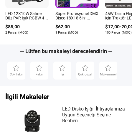
LED 12X10W Sahne
Süper Profesyonel DMX
45W Tarım Eki
Düz PAR Işık RGBW 4-
Disco 18X18 6in1
için Traktör L
in-1 DJ Disko Parti
Sahne Parlak LED PAR
Çalışma Işıklar
$
85,00
$
62,00
$
17,00
-
20,0
Düğün için
Can DJ Işığı
2 Parça
(MOQ)
1 Parça
(MOQ)
100 Parça
(MOQ)
— Lütfen bu makaleyi derecelendirin —
Çok fakir
Fakir
İyi
Çok güzel
Mükemmel
İlgili Makaleler
LED Disko Işığı: İhtiyaçlarınıza
Uygun Seçeneği Seçme
Rehberi