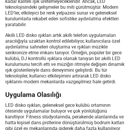
kadar kaliteli ışık üretemeyecekleridir. Ancak, LED
teknolojisindeki gelişmeler bu miti çürütmüştür. Modern
LED'ler, etkileyici bir renk yelpazesi sunar ve geleneksel
kurulumlarla rekabet eden sofistike aydınlatma efektleri
yaratabilir.
Akıllı LED disko ışıkları artık akıllı telefon uygulamaları
aracılığıyla uzaktan kontrol edilebiliyor, kullanıcılara özel
aydınlatma sahneleri oluşturma ve ışıkları müzikle
senkronize etme imkanı tanıyor. Örneğin, popüler bir gece
kulübü, DJ kontrollü ışıklara olanak tanıyan bir akıllı LED
kurulumunu tercih etti ve müziğin ritmiyle değişen dinamik
ışık gösterileriyle dans deneyimini geliştirdi. Bu tür
teknolojiler, kullanıcı etkileşimini artırarak LED disko
ışıklarını modern mekanlarda vazgeçilmez hale getirdi.
Uygulama Olasılığı
LED disko ışıkları, geleneksel gece kulübü ortamının
ötesinde uygulamalar buluyor ve çok yönlülüğünü
kanıtlıyor. Fitness stüdyolarında, perakende alanlarında ve
hatta kişisel dans pistlerine dönüştürülmüş bodrum katları
gibi özel ev mekanlarında giderek daha fazla kullanılıyor.