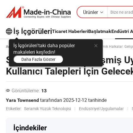
Ürünler
İş İçgörüleri
Ticaret Haberleri
Başlatmak
Endüstri A
İş İçgörüleri'taki daha popüler
Ana sayfa
İş İçgörüleri
Endüstri Akımları
Seramik Halkalar: Gelişm
makaleleri keşfedin!
Seramik Halkalar: Gelişmiş U
Daha Fazla Göster
Kullanıcı Talepleri İçin Gelece
Görüntüleme:
13
tarafından
2025-12-12
tarihinde
Yara Townsend
Etiketler:
Seramik Yüzük Teknolojisi
Endüstriyel Uygulamalar
İçindekiler