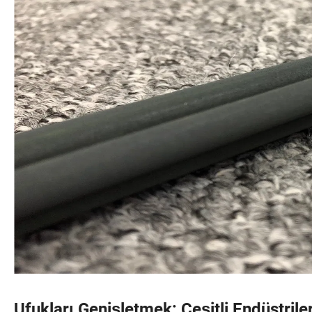
Ufukları Genişletmek: Çeşitli Endüstril