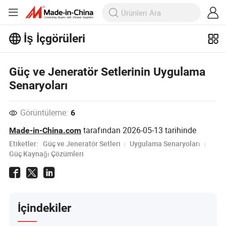
İş İçgörüleri
İş İçgörüleri'taki daha popüler
makaleleri keşfedin!
Güç ve Jeneratör Setlerinin Uygulama
Daha Fazla Göster
Senaryoları
Görüntüleme:
6
tarafından
2026-05-13
tarihinde
Made-in-China.com
Etiketler:
Güç ve Jeneratör Setleri
Uygulama Senaryoları
Güç Kaynağı Çözümleri
İçindekiler