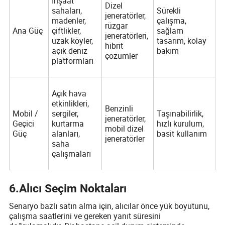
İnşaat
Dizel
sahaları,
Sürekli
jeneratörler,
madenler,
çalışma,
rüzgar
Ana Güç
çiftlikler,
sağlam
jeneratörleri,
uzak köyler,
tasarım, kolay
hibrit
açık deniz
bakım
çözümler
platformları
Açık hava
etkinlikleri,
Benzinli
Mobil /
sergiler,
Taşınabilirlik,
jeneratörler,
Geçici
kurtarma
hızlı kurulum,
mobil dizel
Güç
alanları,
basit kullanım
jeneratörler
saha
çalışmaları
6
.
Alıcı Seçim Noktaları
Senaryo bazlı satın alma için, alıcılar önce yük boyutunu,
çalışma saatlerini ve gereken yanıt süresini