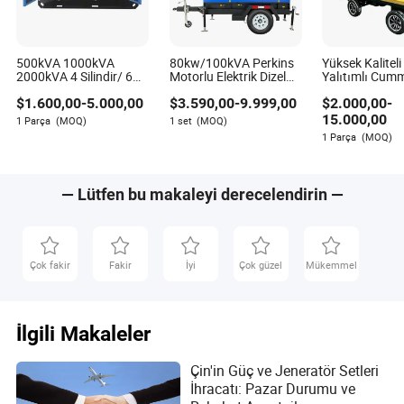
500kVA 1000kVA
80kw/100kVA Perkins
Yüksek Kaliteli
2000kVA 4 Silindir/ 6
Motorlu Elektrik Dizel
Yalıtımlı Cum
Silindir Yunnei
Güç Jeneratörü Mobil
Motorlu Endüst
$
1.600,00
-
5.000,00
$
3.590,00
-
9.999,00
$
2.000,00
-
Baudouin Weichai
Treyle Seti 1104c-
Dizel Jeneratör
Cumins 400V/230V
44tag2
İnşaat, Mühend
15.000,00
1 Parça
(MOQ)
1 set
(MOQ)
Dizel Jeneratör Seti
Madencilik için
1 Parça
(MOQ)
Üretim Seti
— Lütfen bu makaleyi derecelendirin —
Çok fakir
Fakir
İyi
Çok güzel
Mükemmel
İlgili Makaleler
Çin'in Güç ve Jeneratör Setleri
İhracatı: Pazar Durumu ve