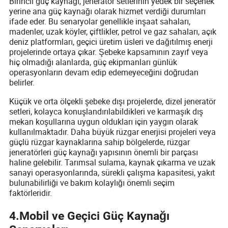
Birincil güç kaynağı, jeneratör setlerinin yedek bir seçenek
yerine ana güç kaynağı olarak hizmet verdiği durumları
ifade eder. Bu senaryolar genellikle inşaat sahaları,
madenler, uzak köyler, çiftlikler, petrol ve gaz sahaları, açık
deniz platformları, geçici üretim üsleri ve dağıtılmış enerji
projelerinde ortaya çıkar. Şebeke kapsamının zayıf veya
hiç olmadığı alanlarda, güç ekipmanları günlük
operasyonların devam edip edemeyeceğini doğrudan
belirler.
Küçük ve orta ölçekli şebeke dışı projelerde, dizel jeneratör
setleri, kolayca konuşlandırılabildikleri ve karmaşık dış
mekan koşullarına uygun oldukları için yaygın olarak
kullanılmaktadır. Daha büyük rüzgar enerjisi projeleri veya
güçlü rüzgar kaynaklarına sahip bölgelerde, rüzgar
jeneratörleri güç kaynağı yapısının önemli bir parçası
haline gelebilir. Tarımsal sulama, kaynak çıkarma ve uzak
sanayi operasyonlarında, sürekli çalışma kapasitesi, yakıt
bulunabilirliği ve bakım kolaylığı önemli seçim
faktörleridir.
4
.
Mobil ve Geçici Güç Kaynağı