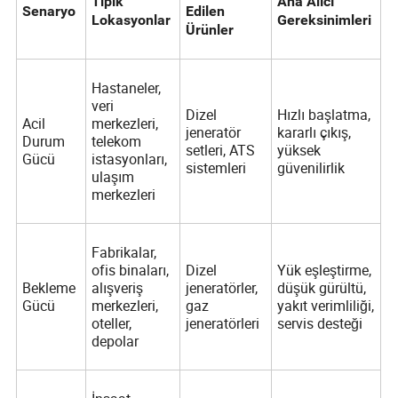
Tipik
Ana Alıcı
Senaryo
Edilen
Lokasyonlar
Gereksinimleri
Ürünler
Hastaneler,
veri
Dizel
Hızlı başlatma,
Acil
merkezleri,
jeneratör
kararlı çıkış,
Durum
telekom
setleri, ATS
yüksek
Gücü
istasyonları,
sistemleri
güvenilirlik
ulaşım
merkezleri
Fabrikalar,
ofis binaları,
Dizel
Yük eşleştirme,
Bekleme
alışveriş
jeneratörler,
düşük gürültü,
Gücü
merkezleri,
gaz
yakıt verimliliği,
oteller,
jeneratörleri
servis desteği
depolar