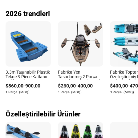
Satışı
2026 trendleri
3.3m Taşınabilir Plastik
Fabrika Yeni
Fabrika Topta
Tekne 3-Piece Katlanır
Tasarlanmış 2 Parça
Özelleştirilmiş
Balıkçı Teknesi
Modüler Bölmeli Kayak
Mekan Rahat 
$
860,00
-
900,00
$
260,00
-
400,00
$
400,00
-
470
Ayrılabilir Okyanus 1
Fiyatlı 10.5FT
Kişilik Balıkçı Plastik
Pedal Tahrikli 
1 Parça
(MOQ)
1 Parça
(MOQ)
3 Parça
(MOQ)
Kano
Balıkçı Kayığı
Özelleştirilebilir Ürünler