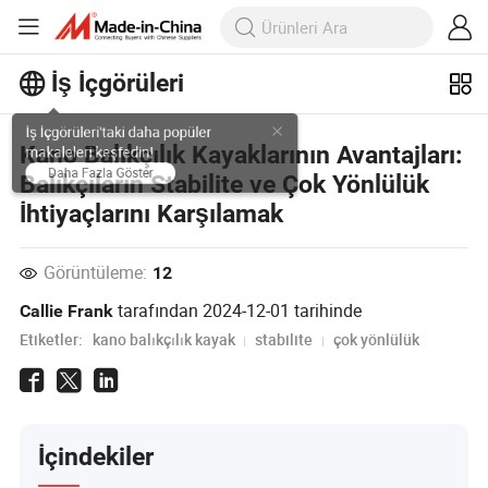
İş İçgörüleri
İş İçgörüleri'taki daha popüler
Kano Balıkçılık Kayaklarının Avantajları:
makaleleri keşfedin!
Balıkçıların Stabilite ve Çok Yönlülük
Daha Fazla Göster
İhtiyaçlarını Karşılamak
Görüntüleme:
12
tarafından
2024-12-01
tarihinde
Callie Frank
Etiketler:
kano balıkçılık kayak
stabilite
çok yönlülük
İçindekiler