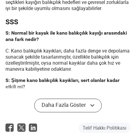
seçtikleri kayığın balıkçılık hedefleri ve çevresel zorluklarla
iyi bir şekilde uyumlu olmasını sağlayabilirler.
SSS
S: Normal bir kayak ile kano balıkçılık kayığı arasındaki
ana fark nedir?
C: Kano balıkçılık kayıkları, daha fazla denge ve depolama
sunacak şekilde tasarlanmıştır, özellikle balıkçılık için
özelleştirilmiştir, oysa normal kayıklar daha çok hız ve
manevra kabiliyetine odaklanır.
S: Şişme kano balıkçılık kayıkları, sert olanlar kadar
etkili mi?
C: Şişme kayıklar, taşınabilirlik ve depolama açısından
belirgin avantajlar sunar. Sert olanlar kadar dayanıklı veya
Daha Fazla Göster
dengeli olmayabilirler, ancak birçok balıkçı için özellikle
daha sakin sularda yeterli performans sağlarlar.
Telif Hakkı Politikası
S: Kano balıkçılık kayığımı özelleştirebilir miyim?