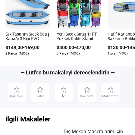
Şık Tasarım Sıcak Satış
Yeni Sıcak Satış 11FT
Hafif Katlanabi
Kapağı 3 Kişi PVC
Yüksek Kalite Stabil
Saklama Balık
Profesyonel Şişme
Pervane Pedal Tahrikli
Drop Stitch K
$
149,00
-
169,00
$
400,00
-
470,00
$
130,00
-
145
Balıkçı Kayığı
Balıkçı Kayığı
2 Parça
(MOQ)
3 Parça
(MOQ)
1 pcs
(MOQ)
— Lütfen bu makaleyi derecelendirin —
Çok fakir
Fakir
İyi
Çok güzel
Mükemmel
İlgili Makaleler
Dış Mekan Maceralarım İçin