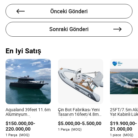
C: Evet, birçok model, kişisel tercihlere ve balıkçılık
tarzlarına göre ayarlama yapmaya olanak tanıyan olta
Önceki Gönderi
tutucular ve montaj rayları gibi özelleştirilebilir özelliklerle
gelir.
Sonraki Gönderi
En Iyi Satış
Callie Frank
Yazar
Callie Frank, spor, fitness ve eğlence sektöründe
uzmanlaşmış bir yazardır. Fiyatlandırma stratejilerini
değerlendirme konusunda keskin bir göze sahip olan
Callie, maliyetlerin bütçelerle uyumlu olup olmadığını
değerlendirirken, sunulan özellikler ve kalitenin
Aqualand 39feet 11.6m
Çin Bot Fabrikası Yeni
25FT/7.5m Al
Alüminyum
Tasarım 16feet/4.8m
Yat Kabinli Lü
mükemmel bir değer sunduğundan emin olur.
Kurtarma/Pilot Devriye
Fiberglas Gövde
Alüminyum Bal
$
150.000,00
-
$
5.000,00
-
5.500,00
$
19.900,00
-
Yolcu Feribot Eğlence
PVC/Hypalon Şişme
Botları
Kabin Yüzer Ev
Sert Alüminyum Spor
220.000,00
21.000,00
1 Parça
(MOQ)
Hız/Rib/Dalış Balık
Motorlu Hızlı Balıkçı
1 Parça
(MOQ)
1 piece
(MOQ)
Motor Parti Yatı/Boats
Ponton Yatı/Rib Bot