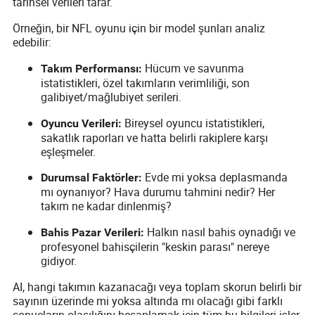
tarihsel verileri tarar.
Örneğin, bir NFL oyunu için bir model şunları analiz
edebilir:
Hücum ve savunma
Takım Performansı:
istatistikleri, özel takımların verimliliği, son
galibiyet/mağlubiyet serileri.
Bireysel oyuncu istatistikleri,
Oyuncu Verileri:
sakatlık raporları ve hatta belirli rakiplere karşı
eşleşmeler.
Evde mi yoksa deplasmanda
Durumsal Faktörler:
mı oynanıyor? Hava durumu tahmini nedir? Her
takım ne kadar dinlenmiş?
Halkın nasıl bahis oynadığı ve
Bahis Pazar Verileri:
profesyonel bahisçilerin "keskin parası" nereye
gidiyor.
AI, hangi takımın kazanacağı veya toplam skorun belirli bir
sayının üzerinde mi yoksa altında mı olacağı gibi farklı