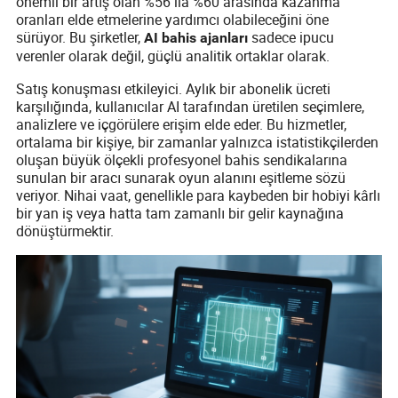
önemli bir artış olan %56 ila %60 arasında kazanma
oranları elde etmelerine yardımcı olabileceğini öne
sürüyor. Bu şirketler,
sadece ipucu
AI bahis ajanları
verenler olarak değil, güçlü analitik ortaklar olarak.
Satış konuşması etkileyici. Aylık bir abonelik ücreti
karşılığında, kullanıcılar AI tarafından üretilen seçimlere,
analizlere ve içgörülere erişim elde eder. Bu hizmetler,
ortalama bir kişiye, bir zamanlar yalnızca istatistikçilerden
oluşan büyük ölçekli profesyonel bahis sendikalarına
sunulan bir aracı sunarak oyun alanını eşitleme sözü
veriyor. Nihai vaat, genellikle para kaybeden bir hobiyi kârlı
bir yan iş veya hatta tam zamanlı bir gelir kaynağına
dönüştürmektir.