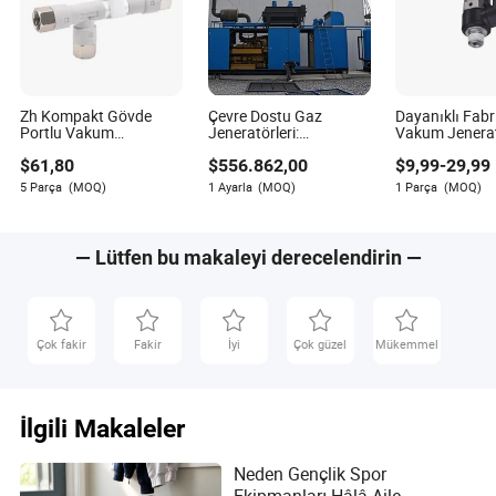
cüzdanları
bahisçil
kullanan
gerçek
"botlar"dır.
Zh Kompakt Gövde
Çevre Dostu Gaz
Dayanıklı Fabr
Portlu Vakum
Jeneratörleri:
Vakum Jenera
Hype, Bahis Gerçekleriyle Çarpışıyor
Jeneratörü Alım ve
Maksimum Verimlilik
Robotik Alma 
$
61,80
$
556.862,00
$
9,99
-
29,99
Yerleştirme
için En İyi Seçimler
Yerleştirme P
Tüm heyecan verici vaatlere rağmen, kâr elde etme
Otomasyonu için
Sistemlerde Kul
5 Parça
(MOQ)
1 Ayarla
(MOQ)
1 Parça
(MOQ)
yolunda
engellerle doludur.
Yapay Zeka Bahis Ajanları
Gerçeklik, bir botu takıp paranın akmasını izlemekten çok
daha karmaşıktır. Birçok erken benimseyen, yapay zeka
— Lütfen bu makaleyi derecelendirin —
içgörülerini gerçek kazançlara dönüştürmenin büyük bir
zorluk olduğunu keşfetti.
Uygulama Zorluğu: Seçimden Bahis Yerleştirmeye
Çok fakir
Fakir
İyi
Çok güzel
Mükemmel
En büyük engellerden biri, iyi bir seçim üretmek ile bahsi
başarıyla yerleştirmek arasındaki boşluktur. Bir yapay
zeka mükemmel bir bahis fırsatını belirleyebilir, ancak bu
İlgili Makaleler
fırsat oranlar değişmeden önce sadece birkaç dakika var
olabilir. Bir sistemin bu bilgiyi kullanmak için inanılmaz
Neden Gençlik Spor
derecede hızlı ve güvenilir olması gerekir.
Ekipmanları Hâlâ Aile