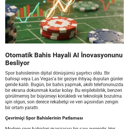
Otomatik Bahis Hayali AI İnovasyonunu
Besliyor
Spor bahislerinin dijital dönüşümü şaşırtıcı oldu. Bir
bahisçi veya Las Vegas'a bir geziye ihtiyaç duyulan günler
geride kaldı. Bugün, bir bahis yapmak, akıllı telefonunuzda
bir ekrana dokunmak kadar kolay. Bu erişilebilirlik, benzeri
görülmemiş bir büyümeyi körükledi ve teknolojik bozulma
için olgun, son derece rekabetçi ve veri açısından zengin
bir ortam yarattı.
Çevrimiçi Spor Bahislerinin Patlaması
Modern spor bahisleri manzarası bir sayı evrenidir. Her