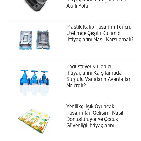
Spor Bahislerinin Geleceği Daha Akıllı
Akıllı Yolu
Hale Geliyor
Zorluklara rağmen, yapay zekayı spor bahislerine entegre
Plastik Kalıp Tasarımı Türleri:
etme çabası yavaşlamıyor. Bunun yerine, endüstri uyum
Üretimde Çeşitli Kullanıcı
sağlıyor. Geliştiriciler ve şirketler, erken başarısızlıklardan
İhtiyaçlarını Nasıl Karşılamalı?
öğreniyor ve ürünlerini daha pratik, sürdürülebilir ve şeffaf
hale getirmek için evrim geçiriyor. Gelecek, tamamen
otomatik botlardan oluşan bir orduya değil, insan ve
makine zekası arasında bir ortaklığa daha çok
Endüstriyel Kullanıcı
benzeyebilir.
İhtiyaçlarını Karşılamada
Sürgülü Vanaların Avantajları
Ajan'dan Danışman'a Dönüş
Nelerdir?
Alanın en önde gelen oyuncularının birçoğu stratejilerini
değiştiriyor. Tamamen otonom
Yapay Zeka Bahis Ajanları
sizin için bahis yapan, AI destekli danışmanlar veya
Yenilikçi Işık Oyuncak
sohbet botları geliştiriyorlar. FanDuel gibi büyük bahis
Tasarımları Gelişimi Nasıl
siteleri bile analiz ve ipuçları sağlayan ancak kasıtlı olarak
Dönüştürüyor ve Çocuk
bahis yerleştirmeyen yapay zeka asistanları başlattı.
Güvenliği İhtiyaçlarını
Karşılıyor?
Önde gelen bir oyun şirketinde ürün müdürü olarak çalışan
biri, "Bahis yapma gücü her zaman müşterinin elinde