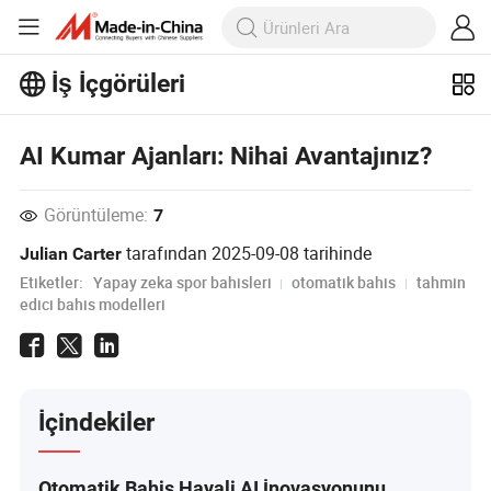
İş İçgörüleri
İş İçgörüleri'taki daha popüler
makaleleri keşfedin!
AI Kumar Ajanları: Nihai Avantajınız?
Daha Fazla Göster
Görüntüleme:
7
tarafından
2025-09-08
tarihinde
Julian Carter
Etiketler:
Yapay zeka spor bahisleri
otomatik bahis
tahmin
edici bahis modelleri
İçindekiler
Otomatik Bahis Hayali AI İnovasyonunu