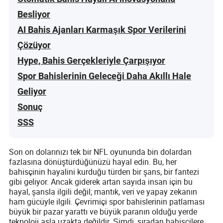
Besliyor
AI Bahis Ajanları Karmaşık Spor Verilerini
Çözüyor
Hype, Bahis Gerçekleriyle Çarpışıyor
Spor Bahislerinin Geleceği Daha Akıllı Hale
Geliyor
Sonuç
SSS
Son on dolarınızı tek bir NFL oyununda bin dolardan
fazlasına dönüştürdüğünüzü hayal edin. Bu, her
bahisçinin hayalini kurduğu türden bir şans, bir fantezi
gibi geliyor. Ancak giderek artan sayıda insan için bu
hayal, şansla ilgili değil; mantık, veri ve yapay zekanın
ham gücüyle ilgili. Çevrimiçi spor bahislerinin patlaması
büyük bir pazar yarattı ve büyük paranın olduğu yerde
teknoloji asla uzakta değildir. Şimdi, sıradan bahisçilere