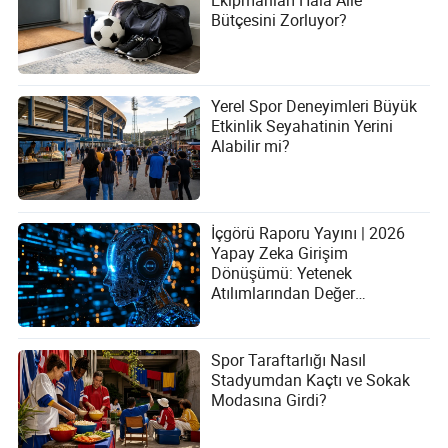
Bütçesini Zorluyor?
Örneğin, bir deneysel proje, at yarışı kazananlarını seçmek
için parlak bir yapay zeka geliştirdi. Analiz sağlamdı ve
geriye dönük test sonuçları mükemmeldi. Ancak, gerçek
dünyada uygulamaya çalıştıklarında, sistem bahisleri
Yerel Spor Deneyimleri Büyük
yeterince hızlı yerleştiremedi. "Ajans verileri işleyip, bir
Etkinlik Seyahatinin Yerini
bahis kararı verip, kripto cüzdanı aracılığıyla bahsi
Alabilir mi?
gerçekleştirmeye çalıştığında, pencere kapanmıştı," diye
açıkladı projeye yakın bir geliştirici. "Fikir harikaydı, ancak
uygulama başarısız oldu. Sonunda vazgeçmek zorunda
kaldık." Bu uygulama sorunu, otomatik
Yapay Zeka Bahis
.
Ajanları
İçgörü Raporu Yayını | 2026
Yapay Zeka Girişim
Gerçek Araçları Dijital Yılan Yağından Ayırmak
Dönüşümü: Yetenek
Atılımlarından Değer
Yapay zeka altına hücum maalesef kendi payına
Gerçekleştirmeye
fırsatçılar çekti. Gelişmiş olarak pazarlanan bazı hizmetler
basit algoritmalardan biraz
Yapay Zeka Bahis Ajanları
Spor Taraftarlığı Nasıl
daha fazlası veya bazı durumlarda düpedüz
Stadyumdan Kaçtı ve Sokak
dolandırıcılıklardır. Bilinen bir hile, bir tahmin hizmetinin
Modasına Girdi?
abonelerinin yarısına bir oyunun bir sonucunu, diğer
yarısına ise karşıt sonucu göndermesini içerir. Oyundan
sonra, kazanan tahmini alan yarıya "başarılarını"