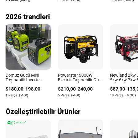
Jeneratör Ev için
Bu platformlar,
Kendi
kullanıcılara
stratejil
2026 trendleri
yapay zeka
kontrol
destekli veri,
etmek
modeller ve
isteyen
istihbarat
ancak
sağlar, böylece
Orta
Analiz Platformları
araştır
kendi
için ya
araştırmalarını
zekayı
yapabilir ve
kullana
kendi
ileri dü
seçimlerini
bahisçil
Domuz Gücü Mini
Powerstar 5000W
Newland 2kw 
yapabilirler.
Taşınabilir İnverter
Elektrik Taşınabilir Güç
5kw 6kw 7kw 
Jeneratör 2200 Watt
Jeneratörü 6000W
10kw Elemax E
Bunlar,
$
180,00
-
198,00
$
210,00
-
240,00
$
87,00
-
135,
3kw 4000 Watt 4500
Benzinli Jeneratörler
Ev Gücü Sessiz
Watt 5kw Benzinli
ATS ile
Taşınabilir Je
kullanıcı adına
1 Parça
(MOQ)
5 Parça
(MOQ)
10 Parça
(MOQ)
İnverter Taşınabilir
seçim
Sessiz Jeneratör
yapabilen ve
Yüksek
Özelleştirilebilir Ürünler
otomatik
otomas
olarak bahis
ve riskl
Tam Otonom
yerleştirebilen,
Yüksek
rahat o
Ajanlar
genellikle
teknoloj
kripto para
yatkın