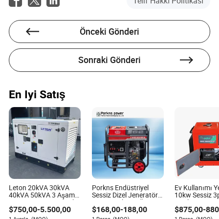
Telif Hakkı Politikası
Farklı Yapay Zeka Bahis Araçları Türleri
Pazar için
tek tip değildir. Her
Yapay Zeka Bahis Ajanları
Önceki Gönderi
biri farklı bir yaklaşıma sahip birkaç farklı araç türü ortaya
çıkıyor.
Sonraki Gönderi
Otomasyon
Tipik
Araç Türü
Açıklama
Seviyesi
Kullanıc
En Iyi Satış
Bu hizmetler,
yapay zekayı
kullanarak
bahis önerileri
Analitik 
oluşturur ve
avantaj
Yapay Zeka
ardından
arayan
kullanıcılara
Düşük
Tahmincileri/Seçim
sıradan
gönderir.
Üreticileri
veya ci
Kullanıcı,
bahisçil
bahisleri
Leton 20kVA 30kVA
Porkns Endüstriyel
Ev Kullanımı 
kendisi
40kVA 50kVA 3 Aşama
Sessiz Dizel Jeneratör
10kw Sessiz 3
manuel olarak
Cummins Sessiz Dizel
Genset Tek Faz Üç Faz
Dizel Jeneratö
$
750,00
-
5.500,00
$
168,00
-
188,00
$
875,00
-
880
Elektrik Jeneratörü
2kw ile 10kw 18kw
yerleştirmelidir.
Taşınabilir Güç Dizel
1 Ayarla
(MOQ)
1 Parça
(MOQ)
1 Parça
(MOQ)