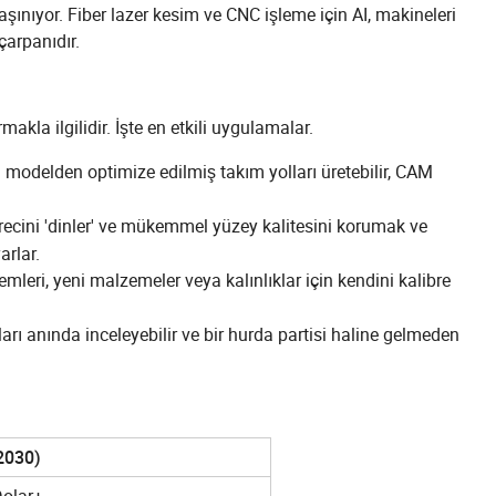
şınıyor. Fiber lazer kesim ve CNC işleme için AI, makineleri
çarpanıdır.
rmakla ilgilidir. İşte en etkili uygulamalar.
3D modelden optimize edilmiş takım yolları üretebilir, CAM
ecini 'dinler' ve mükemmel yüzey kalitesini korumak ve
arlar.
emleri, yeni malzemeler veya kalınlıklar için kendini kalibre
ları anında inceleyebilir ve bir hurda partisi haline gelmeden
2030)
Dolar+