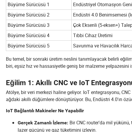
Büyüme Sürücüsü 1
Endüstriyel Otomasyon Gen
Büyüme Sürücüsü 2
Endüstri 4.0 Benimsemesi (IoT,
Büyüme Sürücüsü 3
Çok Eksenli (5-eksen+) Talep
Büyüme Sürücüsü 4
Tıbbi Cihaz Üretimi
Büyüme Sürücüsü 5
Savunma ve Havacılık Harc
Bu temel, bir sonraki üretim neslini tanımlayacak belirli eğili
biri, eşsiz hız ve hassasiyetle geniş bir malzeme yelpazesini 
Eğilim 1: Akıllı CNC ve IoT Entegrasyon
Atölye, bir veri merkezi haline geliyor. IoT entegrasyonu, CNC m
ağdaki akıllı düğümlere dönüştürüyor. Bu, Endüstri 4.0'ın özü
IoT Bağlantılı Makineler Ne Yapabilir
Bir CNC router'da mil yükünü, ti
Gerçek Zamanlı İzleme:
lazer gücünü ve gaz tüketimini izleyin.