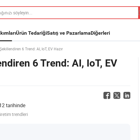
kımları
Ürün Tedariği
Satış ve Pazarlama
Diğerleri
ekillendiren 6 Trend: AI, IoT, EV Hazır
ndiren 6 Trend: AI, IoT, EV
12
tarihinde
üretim trendleri