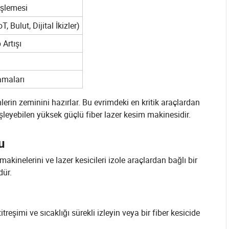
işlemesi
 Bulut, Dijital İkizler)
 Artışı
amaları
mlerin zeminini hazırlar. Bu evrimdeki en kritik araçlardan
işleyebilen yüksek güçlü fiber lazer kesim makinesidir.
u
akinelerini ve lazer kesicileri izole araçlardan bağlı bir
dür.
treşimi ve sıcaklığı sürekli izleyin veya bir fiber kesicide