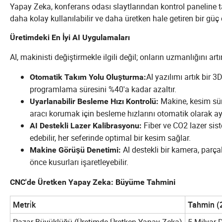
Yapay Zeka, konferans odası slaytlarından kontrol paneline ta
daha kolay kullanılabilir ve daha üretken hale getiren bir güç 
Üretimdeki En İyi AI Uygulamaları
AI, makinisti değiştirmekle ilgili değil; onların uzmanlığını artı
AI yazılımı artık bir 
Otomatik Takım Yolu Oluşturma:
programlama süresini %40'a kadar azaltır.
Makine, kesim sür
Uyarlanabilir Besleme Hızı Kontrolü:
aracı korumak için besleme hızlarını otomatik olarak ay
Fiber ve CO2 lazer sist
AI Destekli Lazer Kalibrasyonu:
edebilir, her seferinde optimal bir kesim sağlar.
AI destekli bir kamera, parça
Makine Görüşü Denetimi:
önce kusurları işaretleyebilir.
CNC'de Üretken Yapay Zeka: Büyüme Tahmini
Metri̇k
Tahmin (
Pazar Büyüklüğü (Üretimde Üretken Yapay Zeka)
5 Milyar 