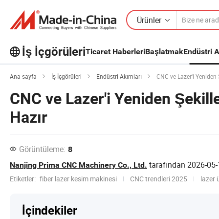
Ürünler
İş İçgörüleri
Ticaret Haberleri
Başlatmak
Endüstri A
İş İçgörüleri'taki daha popüler
Ana sayfa
İş İçgörüleri
Endüstri Akımları
CNC ve Lazer'i Yeniden Ş
makaleleri keşfedin!
CNC ve Lazer'i Yeniden Şekille
Daha Fazla Göster
Hazır
Görüntüleme:
8
tarafından
2026-05-
Nanjing Prima CNC Machinery Co., Ltd.
Etiketler:
fiber lazer kesim makinesi
CNC trendleri 2025
lazer 
İçindekiler