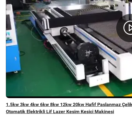
1.5kw 3kw 4kw 6kw 8kw 12kw 20kw Hafif Paslanmaz Çelik
Otomatik Elektrikli Lif Lazer Kesim Kesici Makinesi