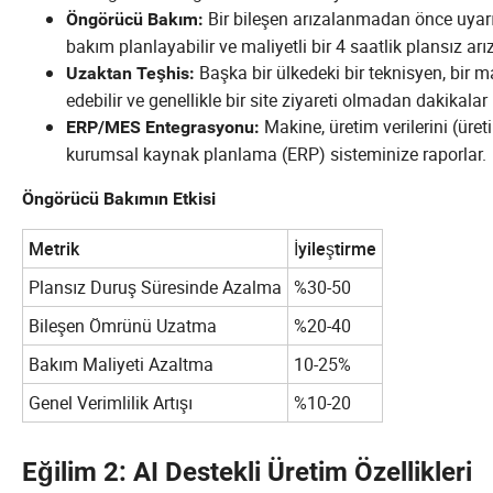
Bir bileşen arızalanmadan önce uyarıla
Öngörücü Bakım:
bakım planlayabilir ve maliyetli bir 4 saatlik plansız arız
Başka bir ülkedeki bir teknisyen, bir m
Uzaktan Teşhis:
edebilir ve genellikle bir site ziyareti olmadan dakikalar 
Makine, üretim verilerini (üret
ERP/MES Entegrasyonu:
kurumsal kaynak planlama (ERP) sisteminize raporlar.
Öngörücü Bakımın Etkisi
Metrik
İyileştirme
Plansız Duruş Süresinde Azalma
%30-50
Bileşen Ömrünü Uzatma
%20-40
Bakım Maliyeti Azaltma
10-25%
Genel Verimlilik Artışı
%10-20
Eğilim 2: AI Destekli Üretim Özellikleri