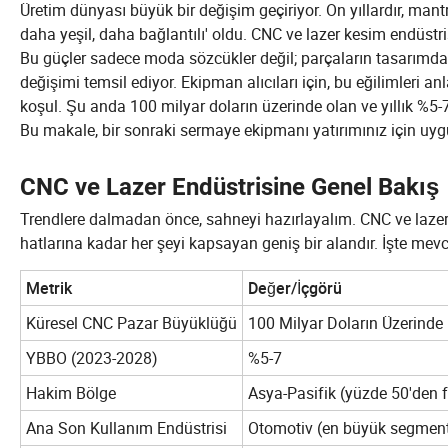
Üretim dünyası büyük bir değişim geçiriyor. On yıllardır, mantra
daha yeşil, daha bağlantılı' oldu. CNC ve lazer kesim endüstri
Bu güçler sadece moda sözcükler değil; parçaların tasarımdan 
değişimi temsil ediyor. Ekipman alıcıları için, bu eğilimleri an
koşul. Şu anda 100 milyar doların üzerinde olan ve yıllık %5
Bu makale, bir sonraki sermaye ekipmanı yatırımınız için uygul
CNC ve Lazer Endüstrisine Genel Bakış
Trendlere dalmadan önce, sahneyi hazırlayalım. CNC ve lazer 
hatlarına kadar her şeyi kapsayan geniş bir alandır. İşte mev
Metrik
Değer/İçgörü
Küresel CNC Pazar Büyüklüğü
100 Milyar Doların Üzerinde
YBBO (2023-2028)
%5-7
Hakim Bölge
Asya-Pasifik (yüzde 50'den 
Ana Son Kullanım Endüstrisi
Otomotiv (en büyük segmen