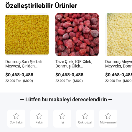
Toplu Tedarik
Özelleştirilebilir Ürünler
Donmuş Sarı Şeftali
Taze Çilek, IQF Çilek,
Donmuş Meyvel
Meyvesi, Çin'den
Donmuş Çilek
Meyveler, Don
Doğrudan IQF Sarı
Meyveleri, Donmuş
Küpleri, IQF E
$
0,468
-
0,488
$
0,468
-
0,488
$
0,468
-
0,48
Şeftali Küpleri
Kurutulmuş Meyveler
Meyvesi
22.000 Ton
(MOQ)
22.000 Ton
(MOQ)
22.000 Ton
(MOQ
— Lütfen bu makaleyi derecelendirin —
Çok fakir
Fakir
İyi
Çok güzel
Mükemmel