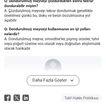
Q:
Dondurulmuş meyveyi çözdürdükten sonra tekrar
dondurabilir miyim?
A: Çözdürülmüş meyveyi tekrar dondurmak genellikle
önerilmez çünkü bu, doku ve besin bozulmasına yol
açabilir.
Q:
Dondurulmuş meyveyi kullanmanın en iyi yolları
nelerdir?
A: Dondurulmuş meyve, smoothie'ler, pişmiş ürünler, tahıl
veya yoğurt üzerine sos olarak veya doğrudan atıştırmalık
olarak harikadır.
Daha Fazla Göster
Charlotte Harris
Yazar
Charlotte Harris, tarım ve gıda endüstrisinde deneyimli
Telif Hakkı Politikası
bir yazar ve uzmandır. Çalışmaları, ürün kalitesi ve