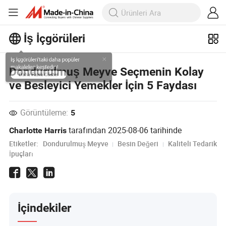
İş İçgörüleri
İş İçgörüleri'taki daha popüler
Dondurulmuş Meyve Seçmenin Kolay
makaleleri keşfedin!
ve Besleyici Yemekler İçin 5 Faydası
Daha Fazla Göster
Görüntüleme:
5
tarafından
2025-08-06
tarihinde
Charlotte Harris
Etiketler:
Dondurulmuş Meyve
Besin Değeri
Kaliteli Tedarik
İpuçları
İçindekiler