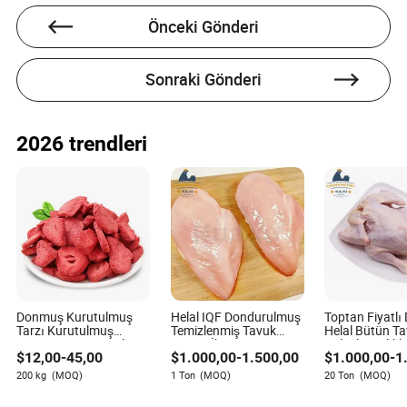
sertifikasyonun kritik alanlarına odaklanarak, endüstri
standartlarının şekillenmesine yardımcı olan
Önceki Gönderi
derinlemesine analizler ve içgörüler sunar. Geniş
deneyimiyle Charlotte, tarımsal uygulamalar ve gıda
güvenliği konularında anlayışı artırmaya kendini
Sonraki Gönderi
adamıştır ve okuyucularının endüstrideki en son
trendler ve yenilikler hakkında iyi bilgilendirilmesini
sağlamaktadır.
2026 trendleri
Donmuş Kurutulmuş
Helal IQF Dondurulmuş
Toptan Fiyatl
Tarzı Kurutulmuş
Temizlenmiş Tavuk
Helal Bütün Ta
Meyve Kuru Meyveler
Göğsü İhracat için En
Kaliteli Sağlıkl
$
12,00
-
45,00
$
1.000,00
-
1.500,00
$
1.000,00
-
1
İyi Helal Tedarikçi
Gıdası, Pratik
Hazırlanmış Pr
200 kg
(MOQ)
1 Ton
(MOQ)
20 Ton
(MOQ)
Tavuk Gıdası,
Fiyatlı Bütün 