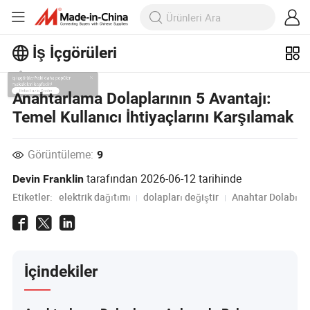
İş İçgörüleri
İş İçgörüleri'taki daha popüler
Anahtarlama Dolaplarının 5 Avantajı:
makaleleri keşfedin!
Temel Kullanıcı İhtiyaçlarını Karşılamak
Daha Fazla Göster
Görüntüleme:
9
tarafından
2026-06-12
tarihinde
Devin Franklin
Etiketler:
elektrik dağıtımı
dolapları değiştir
Anahtar Dolabı
İçindekiler