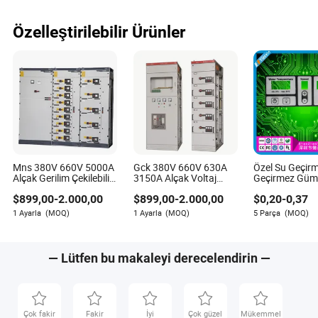
Plastik Sandalye
Özelleştirilebilir Ürünler
Mns 380V 660V 5000A
Gck 380V 660V 630A
Özel Su Geçir
Alçak Gerilim Çekilebilir
3150A Alçak Voltaj
Geçirmez Gü
Anahtar Teçhizatı
Kontrol Sistemi
Karbon Pasta 
$
899,00
-
2.000,00
$
899,00
-
2.000,00
$
0,20
-
0,37
Anahtar Kontrol Kabini
Anahtarı Kabini
Metal Kubbe F
PC ITO Memb
1 Ayarla
(MOQ)
1 Ayarla
(MOQ)
5 Parça
(MOQ)
Anahtar Grafi
Kaplama LED 
Aydınlatma En
Tıbbi Ev Uygu
— Lütfen bu makaleyi derecelendirin —
için
Çok fakir
Fakir
İyi
Çok güzel
Mükemmel