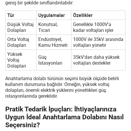
geniş bir şekilde sınıflandırılabilir:
Tür
Uygulamalar
Özellikler
Düşük Voltaj
Konutsal,
Genellikle 1000V'a
Dolapları
Ticari
kadar voltajları işler
Orta Voltaj
Endüstriyel,
1000V ile 35kV arasında
Dolapları
Kamu Hizmeti
voltajları yönetir
Yüksek
Güç
35kV'dan daha yüksek
Voltaj
İstasyonları
voltajları destekler
Dolapları
Anahtarlama dolabı türünün seçimi büyük ölçüde belirli
kullanım durumuna bağlıdır. Örneğin, yüksek voltaj
dolapları, önemli elektrik yüklerini yönettikleri güç
istasyonlarında gereklidir.
Pratik Tedarik İpuçları: İhtiyaçlarınıza
Uygun İdeal Anahtarlama Dolabını Nasıl
Seçersiniz?