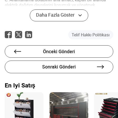
elektrik dağıtım devrelerini korumak ve yönetmek,
güvenlik, güvenilirlik ve verimlilik sağlamaktır.
Daha Fazla Göster
S: İhtiyaçlarım için doğru boyutta bir anahtarlama
dolabını nasıl belirlerim?
Telif Hakkı Politikası
C: Mevcut elektrik gereksinimlerinizi değerlendirin ve
potansiyel gelecekteki genişlemeleri göz önünde
bulundurarak anahtarlama dolabının ihtiyaçlarınızı
Önceki Gönderi
karşılayabileceğinden emin olun.
S: Saygın bir üretici seçmek neden önemlidir?
Sonraki Gönderi
C: Saygın bir üretici, kalite ve güvenilirlik güvencesi sağlar,
arıza risklerini azaltır ve güvenlik standartlarına uyumu
garanti eder.
En Iyi Satış
Devin Franklin