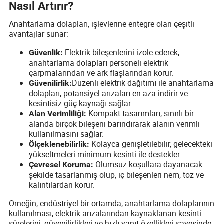
Nasıl Artırır?
Anahtarlama dolapları, işlevlerine entegre olan çeşitli
avantajlar sunar:
Elektrik bileşenlerini izole ederek,
Güvenlik:
anahtarlama dolapları personeli elektrik
çarpmalarından ve ark flaşlarından korur.
Düzenli elektrik dağıtımı ile anahtarlama
Güvenilirlik:
dolapları, potansiyel arızaları en aza indirir ve
kesintisiz güç kaynağı sağlar.
Kompakt tasarımları, sınırlı bir
Alan Verimliliği:
alanda birçok bileşeni barındırarak alanın verimli
kullanılmasını sağlar.
Kolayca genişletilebilir, gelecekteki
Ölçeklenebilirlik:
yükseltmeleri minimum kesinti ile destekler.
Olumsuz koşullara dayanacak
Çevresel Koruma:
şekilde tasarlanmış olup, iç bileşenleri nem, toz ve
kalıntılardan korur.
Örneğin, endüstriyel bir ortamda, anahtarlama dolaplarının
kullanılması, elektrik arızalarından kaynaklanan kesinti
sürelerini, güvenilirlikleri ve hızlı yanıt özellikleri sayesinde