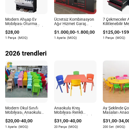
Yazar
Modern Ahşap Ev
Devin Franklin, elektrik ve elektronik endüstrisinde
Ücretsiz Kombinasyon
7 Çekmeceler A
Mobilyası Oturma
Ağır Hizmet Garaj
Kilitlenebilir M
geniş deneyime sahip deneyimli bir yazardır.
Odası Kabini Ayakkabı
Depolama Atölyesi Alet
Depolama Alet
Tedarikçilerin teslimat gecikmelerini en aza
$
28,00
$
1.000,00
-
1.800,00
$
125,00
-
159
Rafı Depolama Kabini
Dolabı Çalışma Masası
Tekerlekli Dola
indirebilecek verimli lojistik ağlara sahip olup
1 Parça
(MOQ)
1 Ayarla
(MOQ)
1 Parça
(MOQ)
olmadıklarını değerlendirme konusunda
uzmanlaşmıştır. Devin'in görüşleri, tedarik zincirlerini
2026 trendleri
düzene sokmak ve zamanında teslimatları sağlamak
isteyen işletmeler için değerlidir.
Modern Okul Sınıfı
Anaokulu Kreş
Ay Şeklinde Ç
Mobilyası, Anaokulu
Mobilyası Renkli
Masaları Anao
Çocuk Mobilyası, Kreş
Çocuklar Plastik Okul
Mobilyası Çocu
$
20,00
-
40,00
$
31,00
-
40,00
$
31,00
-
34,0
Metal Mobilyası, İlkokul
Masası Sandalye Seti
Sandalyeler v
Mobilyası Dayanıklı
Seti
1 Ayarla
(MOQ)
20 Parça
(MOQ)
200 Set
(MOQ)