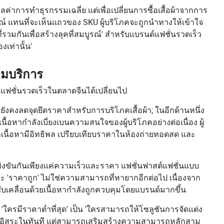
ค่าการทำธุรกรรมเฉลี่ย แต่เพื่อเปลี่ยนการซื้อเสื้อผ้าจากการ
รณ์ แทนที่จะเห็นแถวของ SKU ผู้บริโภคจะถูกนำทางให้เข้าใจ
ี่รวมกันเพื่อสร้างลุคที่สมบูรณ์' สำหรับแบรนด์แฟชั่นรวดเร็ว
เท่านั้น'
ิ่มบริการ
แฟชั่นรวดเร็วในตลาดจีนได้เปลี่ยนไป
ังคงลดจุดยึดราคาสำหรับการบริโภคเสื้อผ้า; ในอีกด้านหนึ่ง
อหากำลังเบี่ยงเบนความสนใจของผู้บริโภคอย่างต่อเนื่อง ผู้
ถูกเนื้อหามีอิทธิพล เปรียบเทียบราคาในห้องถ่ายทอดสด และ
ข่งขันกันเพียงแค่ความเร็วและราคา แฟชั่นฟาสต์แฟชั่นแบบ
 และ 'ราคาถูก' ไม่ใช่ความสามารถที่หายากอีกต่อไป เนื่องจาก
เคลื่อนด้วยเนื้อหากำลังถูกควบคุมโดยแบรนด์มากขึ้น
'ใครมีราคาต่ำที่สุด' เป็น 'ใครสามารถให้โซลูชันการจัดแต่ง
ได้อิสระในทันที แต่สามารถเสริมสร้างความสามารถหลักสาม