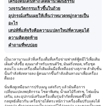
เครื่องดื่มเดินทางได้ดีผ่านวัฒนธรรม
วงจรนวัตกรรมเร็วขึ้นในถ้วย
อุปกรณ์เสริมเผยให้เห็นว่าหมวดหมู่กลายเป็น
อะไร
เสน่ห์ที่แท้จริงคือความแปลกใหม่ที่ควบคุมได้
ความคิดสุดท้าย
คำถามที่พบบ่อย
เป็นเวลานานแล้วที่เครื่องดื่มที่เครือข่ายฟาสต์ฟู้ดมีไว้เพื่อเติม
เต็มคำสั่งซื้อ คุณมาสำหรับแซนด์วิช, มันฝรั่งทอด, หรือชุด
คอมโบ และเครื่องดื่มก็เติมเต็มมือที่เหลืออย่างสุภาพ ลำดับชั้น
นั้นกำลังพังทลายลง ผู้คนมากขึ้นกำลังเดินทางมาเพื่อเครื่อง
ดื่มเอง
นั่นฟังดูเหมือนการปรับเมนู แต่จริงๆ แล้วมันคือการ
เปลี่ยนแปลงพฤติกรรม โซดาพิเศษ, น้ำผลไม้รีเฟรช, โฟมเย็น
เสริม, และอุปกรณ์เสริมเครื่องดื่มรุ่นจำกัดทั้งหมดชี้ไปที่
กลยุทธ์เดียวกัน เครือข่ายได้ตระหนักว่าเครื่องดื่มปรับแต่งได้
ง่ายกว่า ทำการตลาดเป็นอารมณ์ได้ง่ายกว่า และขายเป็นเหตุ