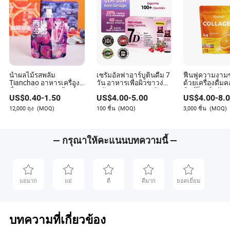
น้ำผลไม้รสพลัม
เซรั่มอัลฟาอาร์บูตินดื่ม 7
ฟื้นฟูความงา
Tianchao อาหารเครื่อง
วัน อาหารเพื่อผิวขาวง่าย
ด้วยเครื่องดื่
ดื่ม ขายส่งอาหารจีน น้ำ
สนับสนุนการนอนหลับ
พิงค์โกลว์พลัสอ
US$
0.40
-
1.50
US$
4.00
-
5.00
US$
4.00
-
8.
ผลไม้ เครื่องดื่มน้ำผลไม้
ปลอดภัยสำหรับผู้หญิง
สุขภาพ
เนื้อหา 60% น้ำผลไม้พลัม
12,000 ถุง
(MOQ)
100 ชิ้น
(MOQ)
3,000 ชิ้น
(MOQ)
— กรุณาให้คะแนนบทความนี้ —
แย่มาก
แย่
ดี
ดีมาก
ยอดเยี่ยม
บทความที่เกี่ยวข้อง