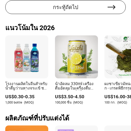
กระทู้ถัดไป
แนวโน้มใน 2026
โรงงานผลิตในจีนสำหรับ
น้ำอัดลม 330ml เครื่อง
ผงชาเขียวมัทฉ
น้ำดื่มว่านหางจระเข้ ชา
ดื่มอัดลมในเครื่องดื่ม
ก - เกรดพิธีกร
และน้ำมะพร้าว
อัดลม น้ำผลไม้ในกระป๋อ
การอบและเครื่อ
US$
0.30
-
0.35
US$
3.50
-
4.50
US$
16.00
-
3
งอลูมิเนียม เครื่องดื่ม
ฟองน้ำอัดลมที่มีน้ำผลไม้
1,000 bottle
(MOQ)
100,000 ชิ้น
(MOQ)
100 กก.
(MOQ)
ผลิตภัณฑ์ที่ปรับแต่งได้