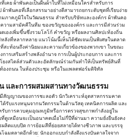
เคย ผ้าพันคอเป็นผืนผ้าใบที่ไม่เหมือนใครสำหรับการ
้าพันคอที่เลือกสรรมาอย่างดีสามารถยกระดับชุดที่เรียบง่าย
ความภาคภูมิใจในวัฒนธรรม สำหรับบริษัทและองค์กร ผ้าพันคอ
้างความสามัคคีในทีม ของขวัญขององค์กร และการมีส่วนร่วม
องเพิ่มขึ้นซึ่งรวมโลโก้ คำขวัญ หรือผลงานศิลปะท้องถิ่น
ิหลังที่หลากหลาย แนวโน้มนี้เห็นได้ชัดเจนเป็นพิเศษในตลาด
ฑ์ที่สะท้อนถึงค่านิยมและความเกี่ยวข้องของพวกเขา ในขณะ
์ของการเสริมสร้างพลังอำนาจ การเป็นผู้ประกอบการ และการ
สไตล์ส่วนตัวและอัตลักษณ์ร่วมกันทำให้เป็นทรัพย์สินที่
นท้องถนน ในห้องประชุม หรือในแพลตฟอร์มดิจิทัล
งยืน และการผสมผสานทางวัฒนธรรม
ไม่มีสัญญาณของการชะลอตัว นักวิเคราะห์อุตสาหกรรมคาด
ดยได้รับแรงหนุนจากนวัตกรรมในด้านวัสดุ เทคนิคการผลิต และ
วสำหรับการควบคุมอุณหภูมิหรือการตรวจสุขภาพกำลังอยู่ใน
เหมือนจะเป็นอนาคตเมื่อไม่กี่ปีที่ผ่านมา ความยั่งยืนยังคง
รผลิตแบบปิด การย้อมสีที่ย่อยสลายได้ทางชีวภาพ และบรรจุ
ยนโฉมตลาดอีกด้วย: นักออกแบบกำลังดึงแรงบันดาลใจจาก