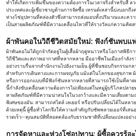
ทำให้เกิดการเพิ่มขึ้นของความต้องการในเวลาจริงสำหรับสี ลว
ประเทศและผู้เชี่ยวชาญด้านการจัดซื้อ เทรนด์เหล่านี้บ่งบอ
ห่วงโซ่อุปทานที่คล่องตัวซึ่งสามารถส่งมอบทั้งปริมาณและความ
เป็นสายผลิตภัณฑ์ที่มีความเคลื่อนไหวที่ให้รางวัลแก่ความค
ผ้าพันคอในวิถีชีวิตสมัยใหม่: ฟังก์ชันพบแฟ
ผ้าพันคอไม่ได้ถูกจำกัดอยู่ในตู้เสื้อผ้าฤดูหนาวหรือโอกาสพิธ
วิถีชีวิตและสภาพอากาศที่หลากหลาย มืออาชีพในเมืองกำลังรวมผ้
อย่างราบรื่นจากสำนักงานไปยังงานเย็น ผู้ที่ชื่นชอบกิจกรรมกลาง
สำหรับการเดินทางและการผจญภัย แม้แต่ในโลกของสุขภาพ ผ้าพั
หรือการออกแบบที่มีฟังก์ชันหลากหลายที่สามารถใช้เป็นที่คา
นี้กำลังขับเคลื่อนความต้องการไม่เพียงแต่ในหมู่ผู้บริโภคปลายทา
หาผลิตภัณฑ์ที่มีความน่าสนใจในวงกว้างและมีความเสี่ยงตา
พิเศษของมัน: สามารถสไตล์ เลเยอร์ หรือปรับเปลี่ยนได้ในหลายวิธ
ด้วยเหตุนี้ ผู้ซื้อทั่วโลกจึงให้ความสำคัญกับซัพพลายเออร์ท
รวดเร็ว—คุณสมบัติที่สอดคล้องกับธรรมชาติที่เปลี่ยนแปลงอย่าง
การจัดหาและห่วงโซ่อุปทาน: ผู้ซื้อควรรู้อ