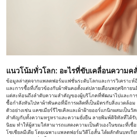
แนวโน้มทั่วโลก: อะไรที่ขับเคลื่อนความคล
ข้อมูลล่าสุดจากแพลตฟอร์มแฟชั่นระดับโลกและการวิเคราะห์อีค
และการซื้อที่เกี่ยวข้องกับผ้าพันคอตั้งแต่ปลายเดือนพฤศจิกายน
แต่สะท้อนถึงลำดับความสำคัญของผู้บริโภคที่พัฒนาไปและกา
ซื้อกำลังหันไปหาผ้าพันคอที่มีการผลิตที่เป็นมิตรกับสิ่งแวดล
ตัวอย่างเช่น แคชเมียร์รีไซเคิลและผ้าฝ้ายออร์แกนิกผสมเป็นวัสดุ
สำคัญกับทั้งความหรูหราและความยั่งยืน ลายพิมพ์ดิจิทัลที่ได้ร
นิยม ทำให้ผู้สวมใส่สามารถแสดงความเป็นตัวเองในขณะที่เชื่อมโ
โซเชียลมีเดีย โดยเฉพาะแพลตฟอร์มวิดีโอสั้น ได้ผลักดันบทเร