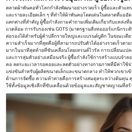
ตลาดผ้าพันคอทั่วโลกกำลังพัฒนาอย่างรวดเร็ว ผู้ซื้อและตัวแท
และรายละเอียดเล็ก ๆ ที่ทำให้ผ้าพันคอโดดเด่นในตลาดที่แออั
แตกต่างที่สำคัญ ผู้ซื้อกำลังถามคำถามเพิ่มเติมเกี่ยวกับแหล่ง
แวดล้อม การรับรองเช่น GOTS (มาตรฐานสิ่งทอออร์แกนิกระดับ
ต่อรองได้สำหรับผู้ค้าปลีกรายใหญ่และแบรนด์บูติก ในขณะเดีย
ความสำเร็จมากที่สุดคือผู้ที่สามารถปรับตัวได้อย่างรวดเร็วตา
มากในนาทีสุดท้ายที่ขับเคลื่อนโดยเทรนด์ไวรัล การเปลี่ยนแปลงท
และการสุ่มตัวอย่างเสมือนจริง ผู้ซื้อกำลังใช้การสร้างแบบจำลอ
คอ ลดระยะเวลารอคอยและลดตัวอย่างทางกายภาพที่มีค่าใช้จ่าย
แข่งขันสำหรับผู้ผลิตขนาดเล็กและขนาดกลาง ทำให้พวกเขาเข้าถึงผ
ด้านการจัดซื้อ ความท้าทายคือการสร้างสมดุลระหว่างต้นทุน
ใช้ทั้งข้อมูลเชิงลึกที่ขับเคลื่อนด้วยข้อมูลและสัญชาตญาณที่สร