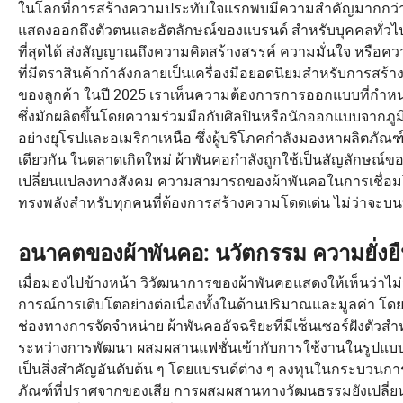
ในโลกที่การสร้างความประทับใจแรกพบมีความสำคัญมากกว่าที่
แสดงออกถึงตัวตนและอัตลักษณ์ของแบรนด์ สำหรับบุคคลทั่วไป ผ
ที่สุดได้ ส่งสัญญาณถึงความคิดสร้างสรรค์ ความมั่นใจ หรือ
ที่มีตราสินค้ากำลังกลายเป็นเครื่องมือยอดนิยมสำหรับการสร
ของลูกค้า ในปี 2025 เราเห็นความต้องการการออกแบบที่กำหนดเ
ซึ่งมักผลิตขึ้นโดยความร่วมมือกับศิลปินหรือนักออกแบบจากภูม
อย่างยุโรปและอเมริกาเหนือ ซึ่งผู้บริโภคกำลังมองหาผลิตภัณ
เดียวกัน ในตลาดเกิดใหม่ ผ้าพันคอกำลังถูกใช้เป็นสัญลักษณ
เปลี่ยนแปลงทางสังคม ความสามารถของผ้าพันคอในการเชื่อมโยง
ทรงพลังสำหรับทุกคนที่ต้องการสร้างความโดดเด่น ไม่ว่าจะบ
อนาคตของผ้าพันคอ: นวัตกรรม ความยั่
เมื่อมองไปข้างหน้า วิวัฒนาการของผ้าพันคอแสดงให้เห็นว่า
การณ์การเติบโตอย่างต่อเนื่องทั้งในด้านปริมาณและมูลค่า โ
ช่องทางการจัดจำหน่าย ผ้าพันคออัจฉริยะที่มีเซ็นเซอร์ฝังตั
ระหว่างการพัฒนา ผสมผสานแฟชั่นเข้ากับการใช้งานในรูปแบบที่ดู
เป็นสิ่งสำคัญอันดับต้น ๆ โดยแบรนด์ต่าง ๆ ลงทุนในกระบวนกา
ภัณฑ์ที่ปราศจากของเสีย การผสมผสานทางวัฒนธรรมยังเปลี่