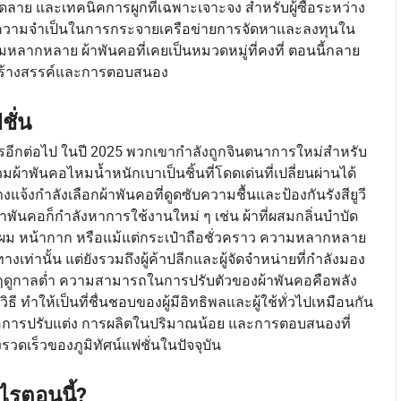
ดลาย และเทคนิคการผูกที่เฉพาะเจาะจง สำหรับผู้ซื้อระหว่าง
กถึงความจำเป็นในการกระจายเครือข่ายการจัดหาและลงทุนใน
หลากหลาย ผ้าพันคอที่เคยเป็นหมวดหมู่ที่คงที่ ตอนนี้กลาย
ิดสร้างสรรค์และการตอบสนอง
ชั่น
ีการอีกต่อไป ในปี 2025 พวกเขากำลังถูกจินตนาการใหม่สำหรับ
าพันคอไหมน้ำหนักเบาเป็นชิ้นที่โดดเด่นที่เปลี่ยนผ่านได้
แจ้งกำลังเลือกผ้าพันคอที่ดูดซับความชื้นและป้องกันรังสียูวี
นคอก็กำลังหาการใช้งานใหม่ ๆ เช่น ผ้าที่ผสมกลิ่นบำบัด
ดผม หน้ากาก หรือแม้แต่กระเป๋าถือชั่วคราว ความหลากหลาย
งเท่านั้น แต่ยังรวมถึงผู้ค้าปลีกและผู้จัดจำหน่ายที่กำลังมอง
มฤดูกาลต่ำ ความสามารถในการปรับตัวของผ้าพันคอคือพลัง
ี ทำให้เป็นที่ชื่นชอบของผู้มีอิทธิพลและผู้ใช้ทั่วไปเหมือนกัน
ี่เสนอการปรับแต่ง การผลิตในปริมาณน้อย และการตอบสนองที่
รวดเร็วของภูมิทัศน์แฟชั่นในปัจจุบัน
ะไรตอนนี้?