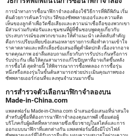
วิธีการที่พิถีพิถันในการซื้อนาฬิกาจำลอง
การนำทางการซื้อนาฬิกาจำลองต้องใช้วิธีการที่พิถีพิถัน เริ่ม
ต้นด้วยการค้นคว้าประวัติของซัพพลายเออร์และความคิด
เห็นของลูกค้าเพื่อวัดชื่อเสียงและความน่าเชื่อถือของพวกเขา
มีส่วนร่วมกับฟอรัมและชุมชนที่ผู้ที่ชื่นชอบพูดคุยเกี่ยวกับ
ประสบการณ์ของพวกเขาและให้คำแนะนำ เคล็ดลับสำคัญ
คือการเปรียบเทียบข้อเสนอหลายรายการเพื่อทำความเข้าใจ
ราคาตลาดและหลีกเลี่ยงข้อเสนอที่ดูต่ำผิดปกติ เนื่องจากอาจ
ขาดคุณภาพ อย่าลืมสอบถามเกี่ยวกับการรับประกันหรือการ
รับประกัน เพื่อให้คุณสามารถแก้ไขปัญหาที่อาจเกิดขึ้นหลัง
การซื้อได้ สุดท้ายนี้ ให้พิจารณาการซื้อทดลอง การซื้อรุ่น
หนึ่งหรือสองรุ่นในขั้นต้นสามารถช่วยประเมินคุณภาพของ
ซัพพลายเออร์ก่อนที่จะลงทุนจำนวนมากขึ้น
การสำรวจตัวเลือกนาฬิกาจำลองบน
Made-in-China.com
แพลตฟอร์ม Made-in-China.com นำเสนอข้อเสนอที่น่าสนใจ
สำหรับผู้ซื้อที่ต้องการนาฬิกาจำลองคุณภาพดี เชื่อมต่อผู้
บริโภคกับผู้ผลิตที่หลากหลายซึ่งเชี่ยวชาญในสไตล์และการ
ออกแบบนาฬิกาที่แตกต่างกัน แพลตฟอร์มนี้ยังมีโปรไฟล์
ซัพพลายเออร์ที่ได้รับการยืนยัน มอบความสบายใจผ่านความ