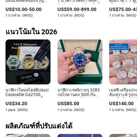
แตนเลสสตีลของขวัญ
1 นาฬิกาเรพลิกา AAA ผู้
คุณภาพ 1: 1 ซู
หรูหราออกแบบนาฬิกา
จัดจำหน่าย นาฬิกาข้อมือ
สวิส เอพี เมคา
นวัตกรรมหรือการปรับปรุง สเปนเซอร์มีสายตาที่เฉียบคม
US$
10.00
-
50.00
US$
59.00
-
899.00
US$
75.00
-
4
กันน้ำซาฟไฟร์
หญิงชาย จีน ออนไลน์
คัดลอกแบรนด์ห
ในการประเมินว่าซัพพลายเออร์ปรับตัวและพัฒนาได้ดี
อัตโนมัติ กลไก กวางโจว
เรือนอัตโนมัติ
1 บางส่วน
(MOQ)
1 บางส่วน
(MOQ)
1 บางส่วน
(MOQ)
เพียงใดเพื่อตอบสนองต่อความต้องการของตลาด
ของขวัญนาฬิกาสบายๆ
นาฬิกาข้อมือร
ออกแบบ
แนวโน้มใน 2026
นาฬิกาใหม่สไตล์ฮิปฮอป
นาฬิกาเรพลิกาหรู 3285
เมสซี่ เครื่องป
Casioable Ga2100
กลไกดานตง 50m กันน้ำ
สังเคราะห์ รูปกลม
GM6900 Dw6900 ชิ้น
904L สายนาฬิกาสแตน
ปลูกในห้องปฏิบ
US$
34.20
US$
85.00
US$
140.00
ส่วนเคสนาฬิกาโมอิสซา
เลส
รับรองโดยไอจี 
ไนต์
1 pack
(MOQ)
1 บางส่วน
(MOQ)
1 บางส่วน
(MOQ)
ผลิตภัณฑ์ที่ปรับแต่งได้