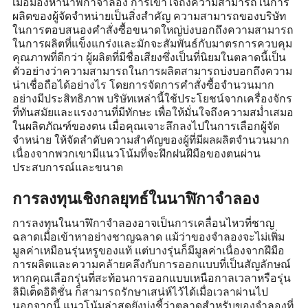
เมื่อมองหานาฬิกาจำลอง การเข้าใจถึงความสามารถในการ
ผลิตของผู้จัดจำหน่ายเป็นสิ่งสำคัญ ความสามารถของบริษัท
ในการตอบสนองคำสั่งซื้อขนาดใหญ่บ่งบอกถึงความสามารถ
ในการผลิตที่แข็งแกร่งและมักจะสัมพันธ์กับมาตรการควบคุม
คุณภาพที่ดีกว่า ผู้ผลิตที่มีชื่อเสียงซึ่งเป็นที่นิยมในตลาดนี้เป็น
ตัวอย่างว่าความสามารถในการผลิตสามารถบ่งบอกถึงความ
น่าเชื่อถือได้อย่างไร โดยการจัดการคำสั่งซื้อจำนวนมาก
อย่างมีประสิทธิภาพ บริษัทเหล่านี้ใช้ประโยชน์จากเครื่องจักร
ที่ทันสมัยและแรงงานที่มีทักษะ เพื่อให้มั่นใจถึงความสม่ำเสมอ
ในผลิตภัณฑ์ของตน เมื่อคุณเจาะลึกลงไปในการเลือกผู้จัด
จำหน่าย ให้จัดลำดับความสำคัญของผู้ที่มีผลผลิตจำนวนมาก
เนื่องจากพวกเขามีแนวโน้มที่จะฝึกฝนฝีมือของตนผ่าน
ประสบการณ์และขนาด
การลงทุนเชิงกลยุทธ์ในนาฬิกาจำลอง
การลงทุนในนาฬิกาจำลองอาจเป็นการเคลื่อนไหวที่ชาญ
ฉลาดเมื่อเข้าหาอย่างชาญฉลาด แม้ว่าของจำลองจะไม่เพิ่ม
มูลค่าเหมือนรุ่นหรูของแท้ แต่บางรุ่นก็มีมูลค่าเนื่องจากฝีมือ
การผลิตและความคล้ายคลึงกับการออกแบบที่เป็นสัญลักษณ์
หากคุณเลือกรุ่นที่สะท้อนการออกแบบเหนือกาลเวลาหรือรุ่น
ลิมิเต็ดอิดิชั่น ก็สามารถรักษาเสน่ห์ไว้ได้เมื่อเวลาผ่านไป
นอกจากนี้ แนวโน้มล่าสุดยังบ่งชี้ว่าตลาดสำหรับของจำลองที่