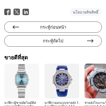
จำลองคุณภาพสูงสามารถคงรูปลักษณ์และการใช้งานไว้ได้
โดยให้ความคุ้มค่าสำหรับราคาของพวกเขาเมื่อเลือกอย่าง
ชาญฉลาด
นโยบายลิขสิทธิ์
ถาม: ทำไมฉันจึงควรใช้ Made-in-China.com ในการซื้อ
นาฬิกาจำลอง?
กระทู้ก่อนหน้า
ตอบ: Made-in-China.com นำเสนอซัพพลายเออร์ที่หลาก
หลายพร้อมบทวิจารณ์ที่โปร่งใสและวิธีการชำระเงินที่
กระทู้ถัดไป
ปลอดภัย ช่วยอำนวยความสะดวกในการซื้อที่ปลอดภัยยิ่งขึ้น
ขายดีที่สุด
Spencer Garrett
ผู้เขียน
สเปนเซอร์ การ์เร็ตต์ เป็นนักเขียนที่มีความเชี่ยวชาญใน
อุตสาหกรรมเบาและภาคสินค้าจำเป็นในชีวิตประจำวัน
ความเชี่ยวชาญของเขาอยู่ที่การประเมินความสามารถ
นาฬิกาผู้ชายอัตโนมัติส
นาฬิกาออกแบบขายส่ง 1:
ขายส่งโรงงาน 
ของซัพพลายเออร์ในการนำเสนอผลิตภัณฑ์ที่เป็น