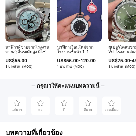
นาฬิกาผู้ชายจากโรงงาน
นาฬิกาเรือนใหม่จาก
ซูเปอร์โคลนขาย
ขายส่งจีนระดับสูง ดีไซน์
โรงงานชั้นนำ 1: 1
Vsf โรงงานสะอ
โลโก้ที่กำหนดเอง
นาฬิกาเลียนแบบซูเปอร์
การจำลองแบรนด์
US$
55.00
US$
55.00
-
120.00
US$
75.00
-
4
แบรนด์ที่มีฝาหลังโปร่งใส
คลอนแท้
ที่สุด Ewe AAA 
กระจกซาฟไฟร์ 4131
แตนเลสสตีล 3
1 บางส่วน
(MOQ)
1 บางส่วน
(MOQ)
1 บางส่วน
(MOQ)
กลไก 1: 1 นาฬิกา
เคลื่อนไหวสวิส
เครื่องจักรเลียนแบบ
ข้อมือผู้ชายขอ
— กรุณาให้คะแนนบทความนี้ —
แย่มาก
แย่
ดี
ดีมาก
ยอดเยี่ยม
บทความที่เกี่ยวข้อง