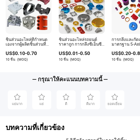
ชิ้นส่วนอะไหล่ที่กำหนด
ชิ้นส่วนอะไหล่รถยนต์
การกลึงและกัด
เองจากผู้ผลิตชิ้นส่วนที่มี
ราคาถูก การกลึงซีเอ็นซี
มาตรฐาน 5-Axi
ความแม่นยำ การกลึง
แบบกำหนดเอง กา
CNC การกลึงแม
US$
0.10
-
0.70
US$
0.01
-
0.50
US$
0.20
-
0.
และการมิลลิ่งชิ้นส่วน
รกัดอลูมิเนียม การกลึงซี
กลึงชิ้นส่วนอะไ
อะลูมิเนียม
เอ็นซี
อิเล็กทรอนิกส
10 ชิ้น
(MOQ)
10 ชิ้น
(MOQ)
10 ชิ้น
(MOQ)
เลสและอลูมิเนี
— กรุณาให้คะแนนบทความนี้ —
แย่มาก
แย่
ดี
ดีมาก
ยอดเยี่ยม
บทความที่เกี่ยวข้อง