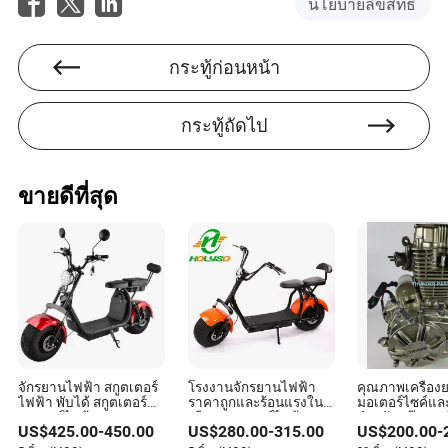
นโยบายลิขสิทธิ์
รักษาและความช่วยเหลือทางเทคนิค วิลโลว์ได้สร้างชื่อ
เสียงให้ตัวเองเป็นผู้เชี่ยวชาญในการประเมินคุณภาพการ
บริการของผู้เล่นในอุตสาหกรรม
กระทู้ก่อนหน้า
กระทู้ถัดไป
ขายดีที่สุด
จักรยานไฟฟ้า สกูตเตอร์
โรงงานจักรยานไฟฟ้า
คุณภาพเครื่องย
ไฟฟ้า พับได้ สกูตเตอร์
ราคาถูกและร้อนแรงใน
มอเตอร์ไซค์แล
มอเตอร์ไฟฟ้า
เมือง สกูตเตอร์ไฟฟ้า
สำหรับสกู๊ตเตอร
US$
425.00
-
450.00
US$
280.00
-
315.00
US$
200.00
-
มอเตอร์ไซค์ไฟฟ้า
Bike/Tricycle
Cg150/Cg200