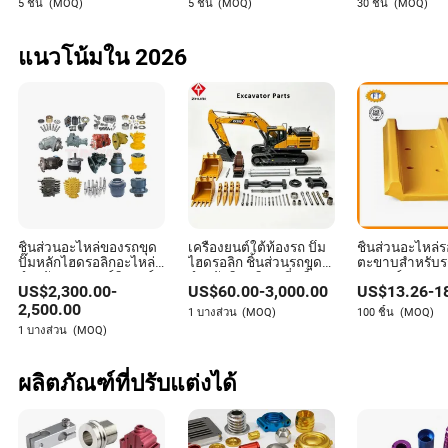
5 ชิ้น
(MOQ)
5 ชิ้น
(MOQ)
30 ชิ้น
(MOQ)
125/150/70cc
แนวโน้มใน 2026
ชิ้นส่วนอะไหล่ของรถขุด
เครื่องยนต์ใต้ท้องรถ ปั๊ม
ชิ้นส่วนอะไหล่ร
ปั๊มหลักไฮดรอลิกอะไหล่
ไฮดรอลิก ชิ้นส่วนรถขุด
ตะขาบสำหรับร
สำหรับแคทเธอร์พิลลาร์
สำหรับฮิตาชิ ซานี่ - ชิ้น
รดเดอร์ และรถข
US$
2,300.00
-
US$
60.00
-
3,000.00
US$
13.26
-
1
โคมัตสุ ฮิตาชิ ฮุนได ดู
ส่วนสำรอง
ตะขาบของแคท
ซาน เจซีบี ซูมิโตโม โค
และโคมัตสุ
2,500.00
1 บางส่วน
(MOQ)
100 ชิ้น
(MOQ)
เบลโกะ คาโตะ ซานยี่
1 บางส่วน
(MOQ)
เอ็กซ์ซีเอ็มจี ลิ่วกง หยู่ไช่
ผลิตภัณฑ์ที่ปรับแต่งได้