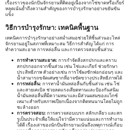
เรื่องราวของนักปั่นจักรยานที่ติดอยู่เนื่องจากโซ่ขาดหรือเกียร์
หลุดเน้นย้ำถึงความสำคัญของการบำรุงรักษาอย่างขยันขัน
แข็ง
วิธีการบำรุงรักษา: เทคนิคพื้นฐาน
เทคนิคการบำรุงรักษาอย่างสม่ำเสมอช่วยให้ชิ้นส่วนอะไหล่
จักรยานอยู่ในสภาพที่เหมาะสม วิธีการสำคัญ ได้แก่ การ
ทำความสะอาด การหล่อลื่น และการตรวจสอบชิ้นส่วน:
การกำจัดสิ่งสกปรกและคราบ
การทำความสะอาด:
สกปรกออกจากชิ้นส่วน เช่น โซ่และเกียร์ ช่วยรักษา
ประสิทธิภาพ ตัวอย่างเช่น การใช้ผงซักฟอกอ่อนๆ และ
น้ำสามารถขจัดเศษซากที่อาจขัดขวางประสิทธิภาพได้
การทาน้ำมันหล่อลื่นกับชิ้นส่วน เช่น โซ่
การหล่อลื่น:
และสายเคเบิล ช่วยลดแรงเสียดทานและป้องกันสนิม
น้ำมันหล่อลื่นที่มีความหนาและมีส่วนผสมของแว็กซ์
เหมาะสำหรับสภาพเปียกเนื่องจากติดทนนานโดยไม่ถูก
ชะล้างออก
การตรวจสอบเบรก สลักเกลียว และสก
การตรวจสอบ:
รูเป็นประจำเพื่อให้แน่ใจว่ามีความแน่นและการทำงาน
ได้ดี เรื่องเล่าของนักปั่นจักรยานเน้นถึงเหตุการณ์เกือบ